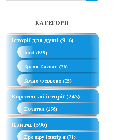
КАТЕГОРІЇ
Історії для душі
(916)
Інші
(855)
Браян Кавано
(26)
Бруно Ферреро
(35)
Коротенькі історії
(243)
Нотатки
(136)
Притчі
(596)
Про віру і невір’я
(71)