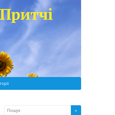
Притчі
торії