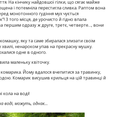
ття. На кінчику найдовшої гілки, що сягає майже
рщена і потемніла перестигла сливка. Раптом вона
 Серед монотонного гудіння мух чується
! З того місця, де урочисто й гідно впала
за першим одразу ж друге, третє, четверте…, вони
комашку, яку та саме збиралася злизати своїм
 хвилі, ненароком упав на прекрасну мушку.
халися одне в одного.
вила маленьку квіточку.
 комарика. Йому вдалося вчепитися за травинку,
водою. Комарик висушив крильця на цій травинці й
 кола на воді!
 на воді, можуть, однак…