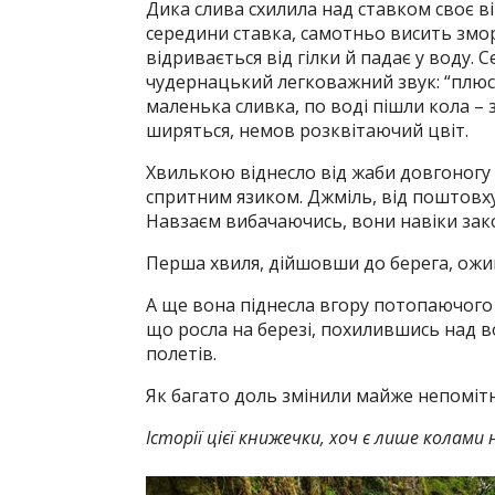
Дика слива схилила над ставком своє ві
середини ставка, самотньо висить змо
відривається від гілки й падає у воду.
чудернацький легковажний звук: “плюск”
маленька сливка, по воді пішли кола – 
ширяться, немов розквітаючий цвіт.
Хвилькою віднесло від жаби довгоногу 
спритним язиком. Джміль, від поштовху
Навзаєм вибачаючись, вони навіки зако
Перша хвиля, дійшовши до берега, ожи
А ще вона піднесла вгору потопаючого
що росла на березі, похилившись над 
полетів.
Як багато доль змінили майже непомітні
Історії цієї книжечки, хоч є лише колами