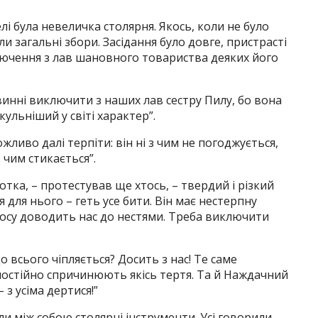
 була невеличка столярня. Якось, коли не було
и загальні збори. Засідання було довге, пристрасті
лючення з лав шановного товариства деяких його
винні виключити з наших лав сестру Пилу, бо вона
кульніший у світі характер”.
ливо далі терпіти: він ні з чим не погоджується,
 чим стикається”.
тка, – протестував ще хтось, – твердий і різкий
 для нього – геть усе бити. Він має нестерпну
олосу доводить нас до нестями. Треба виключити
о всього чіпляється? Досить з нас! Те саме
 постійно спричинюють якісь тертя. Та й Наждачний
 з усіма дертися!”
ли між собою столярні інструменти. Усі говорили