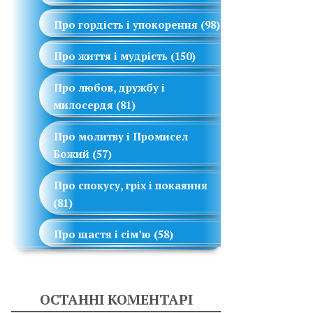
Про гордість і упокорення
(98)
Про життя і мудрість
(150)
Про любов, дружбу і
милосердя
(81)
Про молитву і Промисел
Божий
(57)
Про спокусу, гріх і покаяння
(81)
Про щастя і сім’ю
(58)
ОСТАННІ КОМЕНТАРІ