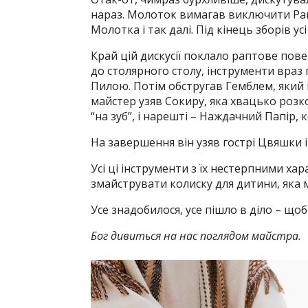
нараз. Молоток вимагав виключити Рашп
Молотка і так далі. Під кінець зборів ус
Край цій дискусії поклало раптове пов
до столярного столу, інструменти враз 
Пилою. Потім обстругав Гемблем, який 
майстер узяв Сокиру, яка хвацько розко
“на зуб”, і нарешті – Наждачний Папір, к
На завершення він узяв гострі Цвяшки 
Усі ці інструменти з їх нестерпними ха
змайструвати колиску для дитини, яка 
Усе знадобилося, усе пішло в діло – що
Бог дивиться на нас поглядом майстра.