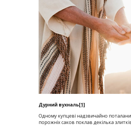
Дурний вухналь
[1]
Одному купцеві надзвичайно поталанило
порожніх саков поклав декілька злитків 