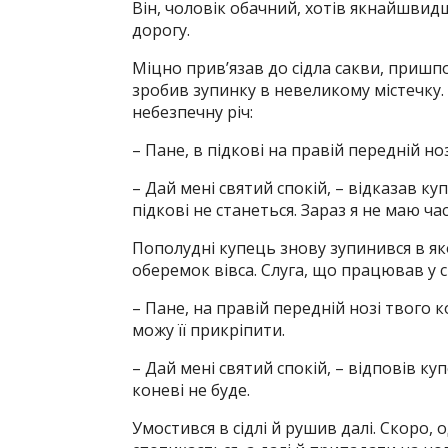
Він, чоловік обачний, хотів якнайшвид
дорогу.
Міцно прив’язав до сідла сакви, пришп
зробив зупинку в невеликому містечку.
небезпечну річ:
– Пане, в підкові на правій передній но
– Дай мені святий спокій, – відказав ку
підкові не станеться. Зараз я не маю час
Пополудні купець знову зупинився в яко
оберемок вівса. Слуга, що працював у с
– Пане, на правій передній нозі твого 
можу її прикріпити.
– Дай мені святий спокій, – відповів куп
коневі не буде.
Умостився в сідлі й рушив далі. Скоро, 