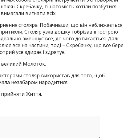
іля і Скребачку, ті натомість хотіли позбутися
і вимагали вигнати всіх.
ернення столяра. Побачивши, що він наближається
притихли. Столяр узяв дошку і обрізав її гострою
ідеально зменшує все, до чого дотикається. Далі
лює все на частини, тоді – Скребачку, що все бере
отрий усе здирає і здряпує.
і великий Молоток.
рактерами столяр використав для того, щоб
мала незабаром народитися.
б прийняти Життя.