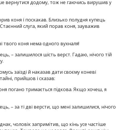
ше вернутися додому, тож не гаючись вирушив у
орив коня і поскакав. Близько полудня купець
 Стаєнний слуга, який порав коня, зауважив
зі твого коня нема одного вухналя!
пець, – залишилося шість верст. Гадаю, нічого тій
у.
мусь заїзді й наказав дати своєму коневі
тайні, прийшов і сказав:
коня погано тримається підкова. Якщо хочеш, я
ець, – за ті дві версти, що мені залишилися, нічого
однак, чоловік запримітив, що кінь усе частіше