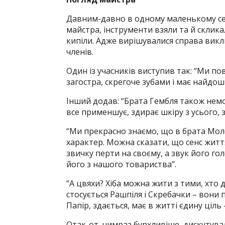
Давним-давно в одному маленькому селі
майстра, інструменти взяли та й скликал
кипіли. Адже вирішувалися справа вик
членів.
Один із учасників виступив так: “Ми по
загостра, скрегоче зубами і має найдош
Інший додав: “Брата Гембля також немож
все применшує, здирає шкіру з усього, з
“Ми прекрасно знаємо, що в брата Моло
характер. Можна сказати, що сенс життя
звичку перти на своєму, а звук його г
його з нашого товариства”.
“А цвяхи? Хіба можна жити з тими, хто д
стосується Рашпіля і Скребачки – вони
Папір, здається, має в житті єдину ціль –
Отак-от, чимраз бурхливіше, дискутува