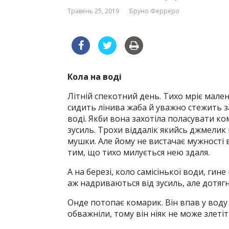
Травень 25, 2019
Бруно Ферреро
Кола на воді
Літній спекотний день. Тихо мріє мален
сидить лінива жаба й уважно стежить 
воді. Якби вона захотіла поласувати к
зусиль. Трохи віддалік якийсь джмелик
мушки. Але йому не вистачає мужності 
тим, що тихо милується нею здаля.
А на березі, коло самісінької води, гине
аж надриваються від зусиль, але дотягн
Онде потопає комарик. Він впав у воду
обважніли, тому він ніяк не може злеті