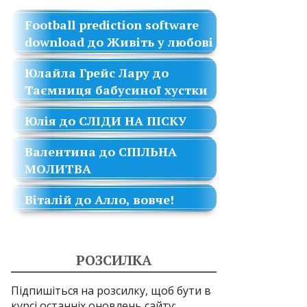
Football prediction software
download
до
Живіть у любові
Юлайла Грейс Лару
до
Таємниця бабусиної хустки
Юлія
до
СЛІДИ НА ПІСКУ
Валентина
до
СПІЛЬНА
МОЛИТВА
Віталій
до
Алло, вовче!
РОЗСИЛКА
Підпишіться на розсилку, щоб бути в
курсі останніх оновлень сайту: