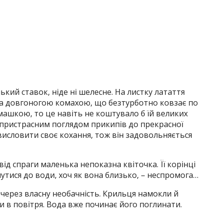
ький ставок, ніде ні шелесне. На листку латаття
за довгоногою комахою, що безтурботно ковзає по
омашкою, то це навіть не коштувало б їй великих
 пристрасним поглядом прикипів до прекрасної
висловити своє кохання, тож він задовольняється
 від спраги маленька непоказна квіточка. Її корінці
утися до води, хоч як вона близько, – неспромога…
 через власну необачність. Крильця намокли й
ти в повітря. Вода вже починає його поглинати.