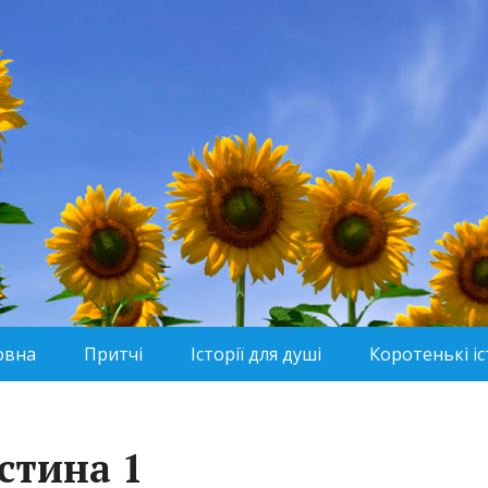
овна
Притчі
Історії для душі
Коротенькі іс
астина 1