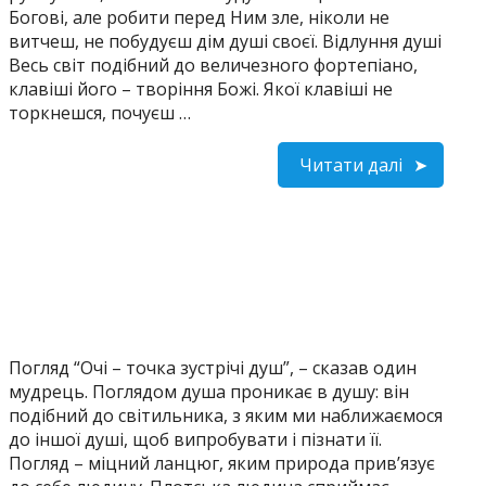
Богові, але робити перед Ним зле, ніколи не
витчеш, не побудуєш дім душі своєї. Відлуння душі
Весь світ подібний до величезного фортепіано,
клавіші його – творіння Божі. Якої клавіші не
торкнешся, почуєш …
Читати далі
Погляд “Очі – точка зустрічі душ”, – сказав один
мудрець. Поглядом душа проникає в душу: він
подібний до світильника, з яким ми наближаємося
до іншої душі, щоб випробувати і пізнати її.
Погляд – міцний ланцюг, яким природа прив’язує