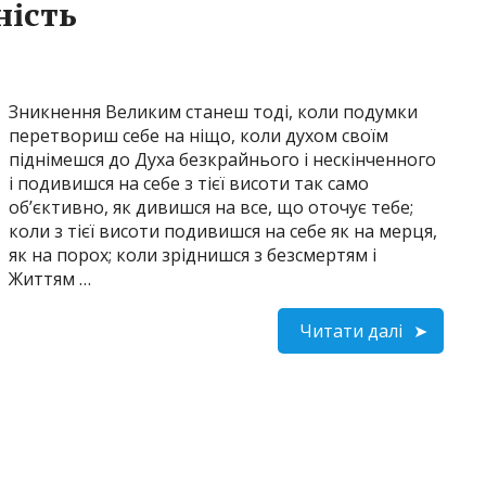
ність
Зникнення Великим станеш тоді, коли подумки
перетвориш себе на ніщо, коли духом своїм
піднімешся до Духа безкрайнього і нескінченного
і подивишся на себе з тієї висоти так само
об’єктивно, як дивишся на все, що оточує тебе;
коли з тієї висоти подивишся на себе як на мерця,
як на порох; коли зріднишся з безсмертям і
Життям …
Читати далі