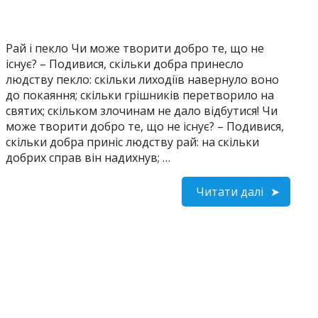
Рай і пекло Чи може творити добро те, що не
існує? – Подивися, скільки добра принесло
людству пекло: скільки лиходіїв навернуло воно
до покаяння; скільки грішників перетворило на
святих; скільком злочинам не дало відбутися! Чи
може творити добро те, що не існує? – Подивися,
скільки добра приніс людству рай: на скільки
добрих справ він надихнув; …
Читати далі