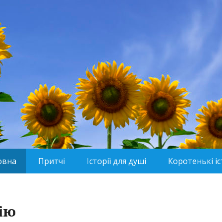
овна
Притчі
Історії для душі
Коротенькі іс
ію