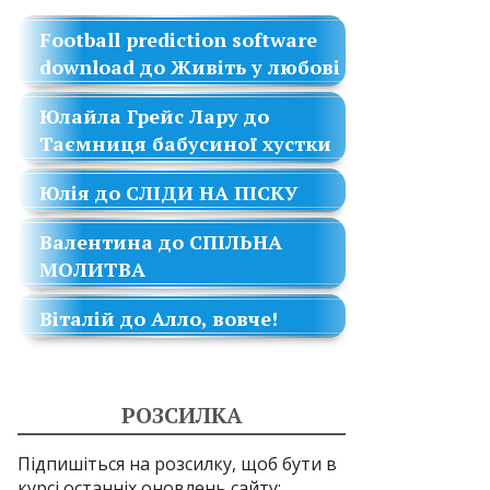
Football prediction software
download
до
Живіть у любові
Юлайла Грейс Лару
до
Таємниця бабусиної хустки
Юлія
до
СЛІДИ НА ПІСКУ
Валентина
до
СПІЛЬНА
МОЛИТВА
Віталій
до
Алло, вовче!
РОЗСИЛКА
Підпишіться на розсилку, щоб бути в
курсі останніх оновлень сайту: