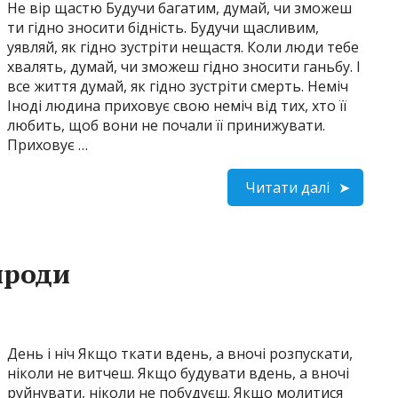
Не вір щастю Будучи багатим, думай, чи зможеш
ти гідно зносити бідність. Будучи щасливим,
уявляй, як гідно зустріти нещастя. Коли люди тебе
хвалять, думай, чи зможеш гідно зносити ганьбу. І
все життя думай, як гідно зустріти смерть. Неміч
Іноді людина приховує свою неміч від тих, хто її
любить, щоб вони не почали її принижувати.
Приховує …
Читати далі
ироди
День і ніч Якщо ткати вдень, а вночі розпускати,
ніколи не витчеш. Якщо будувати вдень, а вночі
руйнувати, ніколи не побудуєш. Якщо молитися