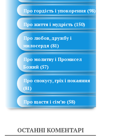
Про гордість і упокорення
(98)
Про життя і мудрість
(150)
Про любов, дружбу і
милосердя
(81)
Про молитву і Промисел
Божий
(57)
Про спокусу, гріх і покаяння
(81)
Про щастя і сім’ю
(58)
ОСТАННІ КОМЕНТАРІ