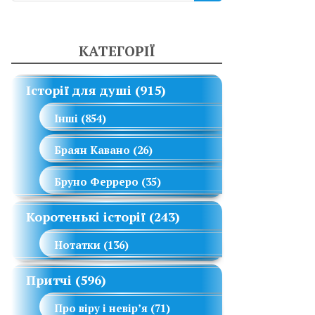
КАТЕГОРІЇ
Історії для душі
(915)
Інші
(854)
Браян Кавано
(26)
Бруно Ферреро
(35)
Коротенькі історії
(243)
Нотатки
(136)
Притчі
(596)
Про віру і невір’я
(71)