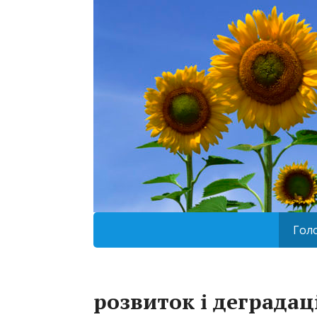
Гол
розвиток і деградац