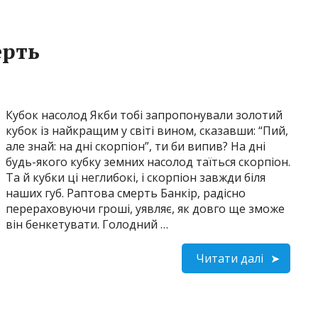
ерть
Кубок насолод Якби тобі запропонували золотий
кубок із найкращим у світі вином, сказавши: “Пий,
але знай: на дні скорпіон”, ти би випив? На дні
будь-якого кубку земних насолод таїться скорпіон.
Та й кубки ці неглибокі, і скорпіон завжди біля
наших губ. Раптова смерть Банкір, радісно
перераховуючи гроші, уявляє, як довго ще зможе
він бенкетувати. Голодний …
Читати далі