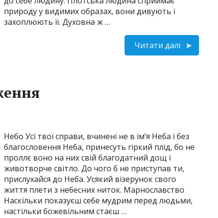
до себе людину. Плотська людина сприймає
природу у видимих образах, вони дивують і
захоплюють її. Духовна ж …
Читати далі
ження
Небо Усі твої справи, вчинені не в ім’я Неба і без
благословення Неба, принесуть гіркий плід, бо не
проллє воно на них свій благодатний дощ і
животворче світло. До чого б не приступав ти,
прислухайся до Неба. Усякий візерунок свого
життя плети з небесних ниток. Марнославство
Наскільки показуєш себе мудрим перед людьми,
настільки божевільним стаєш …