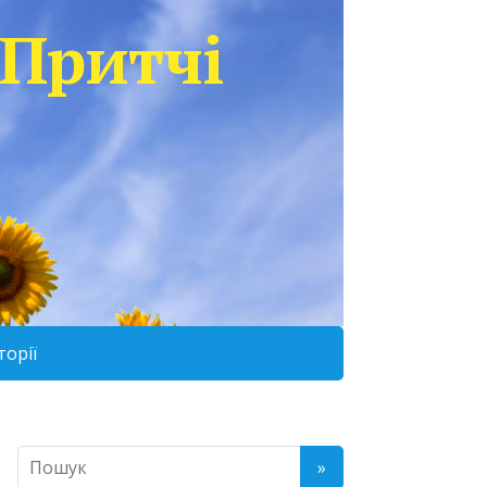
Притчі
торії