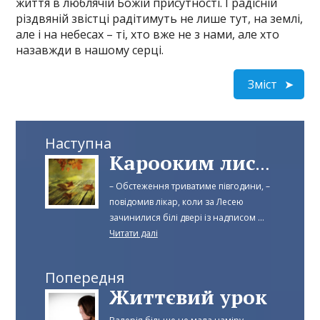
життя в люблячій Божій присутності. І радісній
різдвяній звістці радітимуть не лише тут, на землі,
але і на небесах – ті, хто вже не з нами, але хто
назавжди в нашому серці.
Зміст
Наступна
Карооким листочком клена я тобі надішлю листа...
– Обстеження триватиме півгодини, –
повідомив лікар, коли за Лесею
зачинилися білі двері із надписом ...
Читати далі
Попередня
Життєвий урок