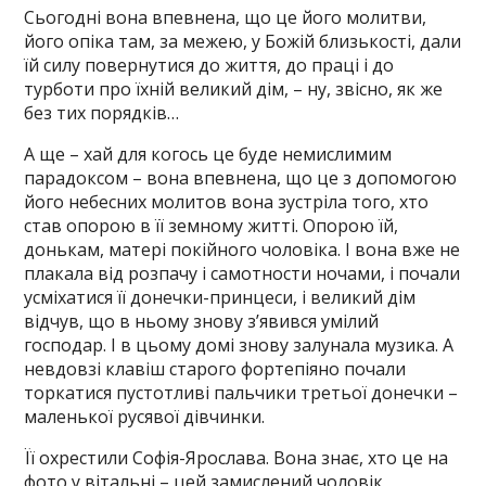
Сьогодні вона впевнена, що це його молитви,
його опіка там, за межею, у Божій близькості, дали
їй силу повернутися до життя, до праці і до
турботи про їхній великий дім, – ну, звісно, як же
без тих порядків…
А ще – хай для когось це буде немислимим
парадоксом – вона впевнена, що це з допомогою
його небесних молитов вона зустріла того, хто
став опорою в її земному житті. Опорою їй,
донькам, матері покійного чоловіка. І вона вже не
плакала від розпачу і самотности ночами, і почали
усміхатися її донечки-принцеси, і великий дім
відчув, що в ньому знову з’явився умілий
господар. І в цьому домі знову залунала музика. А
невдовзі клавіш старого фортепіяно почали
торкатися пустотливі пальчики третьої донечки –
маленької русявої дівчинки.
Її охрестили Софія-Ярослава. Вона знає, хто це на
фото у вітальні – цей замислений чоловік,