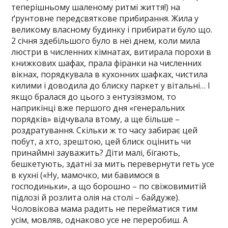
теперішньому шаленому ритмі життя!) на
ґрунтовне передсвяткове прибирання. Жила у
великому власному будинку і прибирати було що.
2 січня здебільшого було в неї днем, коли мила
люстри в численних кімнатах, витирала порохи в
книжкових шафах, прала фіранки на численних
вікнах, порядкувала в кухонних шафках, чистила
килими і доводила до блиску паркет у вітальні… І
якщо бралася до цього з ентузіязмом, то
наприкінці вже першого дня «генеральних
порядків» відчувала втому, а ще більше –
роздратування. Скільки ж то часу забирає цей
побут, а хто, зрештою, цей блиск оцінить чи
принаймні зауважить? Діти малі, бігають,
бешкетують, здатні за мить перевернути геть усе
в кухні («Ну, мамочко, ми бавимося в
господиньки», а що борошно – по свіжовимитій
підлозі й розлита олія на столі – байдуже).
Чоловікова мама радить не перейматися тим
усім, мовляв, однаково усе не переробиш. А