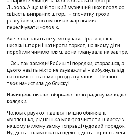
– Паркет? Блищить, мов ковзанка в центрі
Львова. А ще мій тонкий музичний нюх вловлює
свіжість випраних штор… – спочатку трохи
розгубився, а потім почав жартівливо
перелічувати чоловік.
Але вона навіть не усміхнулася. Прати далеко
несвіжі штори і натирати паркет, на якому діти
поробили чимало плям, вона планувала на завтра.
– Ось так завжди! Робиш ті порядки, стараєшся, а
цього навіть ніхто не зауважить! – вибухнула від
накопиченої втоми і роздратування. – Піяніно
твоє начистила до блиску!
Начищене піяніно обірвало свою радісну мелодію
колядки.
Чоловік рвучко підвівся і міцно обійняв її.
«Маленька, рідненька моя фея чистоти і блиску! У
нашому милому замку і справді чудовий порядок.
Ну, десь – плямочка на підлозі, десь – кришталеві