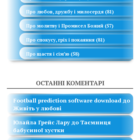
Про любов, дружбу і милосердя
(81)
Про молитву і Промисел Божий
(57)
Про спокусу, гріх і покаяння
(81)
Про щастя і сім’ю
(58)
ОСТАННІ КОМЕНТАРІ
Football prediction software download
до
Живіть у любові
Юлайла Грейс Лару
до
Таємниця
бабусиної хустки