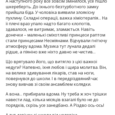
А наступного року все зовсім змінилося, усе пішло
шкереберть. До їхнього безтурботного замку
прийшла біда. У чоловіка виявили злоякісну
пухлину. Складні операції, важка хіміотерапія… На
її плечі враз упало надто багато клопотів,
здавалося, не витримає, зламається. Навіть
донечки – маленькі сміхотливі принцеси раптом
стали принцесами Несміянами. Відчували гнітючу
атмосферу вдома. Музика тут лунала дедалі
рідше, а піяніно вже ніхто давно не чистив…
Що врятувало його, що витягло з цієї важкої
недуги? Напевно, їхня любов і щира молитва. Він,
на велике здивування лікарів, став на ноги,
повернувся до школи. І в передріздвяний час
знову вивчав зі своїм ансамблем колядки.
А вона… прибирала вдома. Ну треба ж хоч трішки
навести лад, кілька місяців взагалі було не до
порядків, скрізь усе занедбано. А Різдво ось-ось!