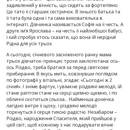
задивлений у вічність, що сидить за фортепіяно.
Це тато її старших сестричок. В їхнього батька та
її тата була одна і та сама вихователька в
інтернаті. Дівчинка називається Софія на її честь. А
друге ім’я Ярослава – на честь її найлюбішої бабусі,
і хай спробує хтось сказати, що вона їй нерідна!
Рідна для усіх трьох.
А сьогодні, січневого засніженого ранку мама
трьох дівчаток-принцес трохи заклопотана: ось-
ось Різдво, треба братися за перед святкове
прибирання. В якусь мить, ковзнувши поглядом
по фотографії у вітальні, згадає: «Сьогодні ж 2
січня!». І зніме фартух, і увімкне різдвяні мелодії, їй
стане раптом стане на серці щемно-щемно, і по
обличчі скотиться сльоза… Найменша донечка
лагідно витре її щоку, і різдвяні мелодії
торкнуться її серця тихою радістю. Незабаром –
Різдво, народження Спасителя, який прийшов у
цей світ, щоб кожному з нас подарувати вічне