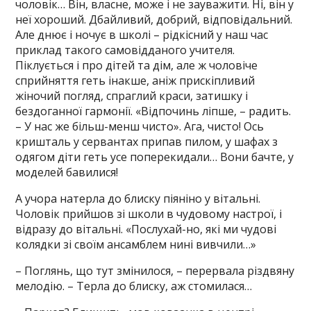
чоловік… Він, власне, може і не зауважити. Ні, він у
неї хороший. Дбайливий, добрий, відповідальний.
Але днює і ночує в школі – рідкісний у наш час
приклад такого самовідданого учителя.
Піклується і про дітей та дім, але ж чоловіче
сприйняття геть інакше, аніж прискіпливий
жіночий погляд, спраглий краси, затишку і
бездоганної гармонії. «Відпочинь ліпше, – радить.
– У нас же більш-менш чисто». Ага, чисто! Ось
кришталь у сервантах припав пилом, у шафах з
одягом діти геть усе поперекидали… Вони бачте, у
моделей бавилися!
А учора натерла до блиску піяніно у вітальні.
Чоловік прийшов зі школи в чудовому настрої, і
відразу до вітальні. «Послухай-но, які ми чудові
колядки зі своїм ансамблем нині вивчили…»
– Поглянь, що тут змінилося, – перервала різдвяну
мелодію. – Терла до блиску, аж стомилася…