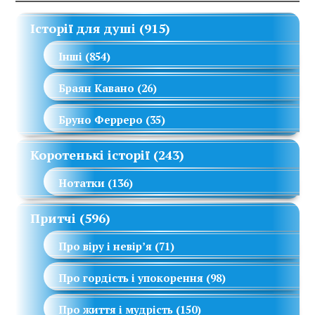
Історії для душі
(915)
Інші
(854)
Браян Кавано
(26)
Бруно Ферреро
(35)
Коротенькі історії
(243)
Нотатки
(136)
Притчі
(596)
Про віру і невір’я
(71)
Про гордість і упокорення
(98)
Про життя і мудрість
(150)