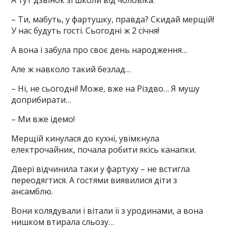
А тут дзвінок зі школи від чоловіка.
– Ти, мабуть, у фартушку, правда? Скидай мерщій!
У нас будуть гості. Сьогодні ж 2 січня!
А вона і забула про своє день народження…
Але ж навколо такий безлад…
– Ні, не сьогодні! Може, вже на Різдво… Я мушу
доприбирати…
– Ми вже ідемо!
Мерщій кинулася до кухні, увімкнула
електрочайник, почала робити якісь канапки.
Двері відчинила таки у фартуху – не встигла
переодягтися. А гостями виявилися діти з
ансамблю.
Вони колядували і вітали її з уродинами, а вона
нишком втирала сльозу…