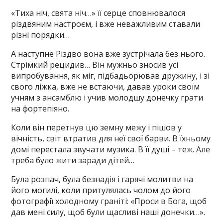
«Тиха ніч, свята ніч…» її серце сповнювалося
різдвяним настроєм, і вже неважливим ставали
різні порядки…
А наступне Різдво вона вже зустрічала без нього.
Стрімкий рецидив… Він мужньо зносив усі
випробування, як міг, підбадьорював дружину, і зі
свого ліжка, вже не встаючи, давав уроки своїм
учням з ансамблю і учив молодшу донечку грати
на фортепіяно.
Коли він перетнув цю земну межу і пішов у
вічність, світ втратив для неї свої барви. В їхньому
домі перестала звучати музика. В її душі – теж. Але
треба було жити заради дітей…
Була розпач, була безнадія і гарячі молитви на
його могилі, коли притулялась чолом до його
фотографії холодному граніті: «Проси в Бога, щоб
дав мені силу, щоб були щасливі наші донечки…».