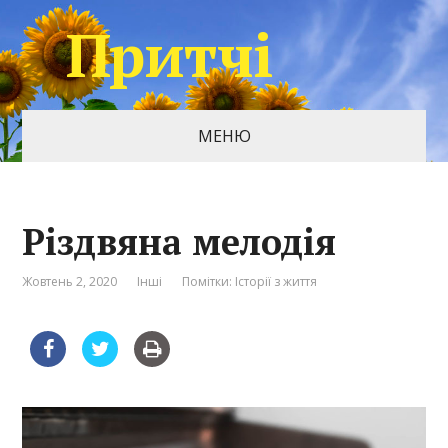
Притчі
МЕНЮ
Різдвяна мелодія
Жовтень 2, 2020
Інші
Помітки:
Історії з життя