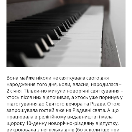
Вона майже ніколи не святкувала свого дня
народження того дня, коли, власне, народилася –
2 січня. Тільки-но минули новорічні святкування –
хтось після них відпочиває, а хтось уже поринув у
підготування до Святого вечора та Різдва. Отож
запрошувала гостей вже на Різдвяні свята. А що
працювала в релігійному видавництві і мала
щороку 10-денну новорічно-різдвяну відпустку,
викроювала з неї кілька днів (бо ж коли іще при