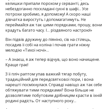
келишки припали порохом у серванті, десь
небездоганно поскладані сукні в шафі… Усе
потрохи зробимо, я допоможу! А скоро наші
дівчатка виростуть і допомагатимуть. Не
переймайся аж так цими порядками, прошу, вони
крадуть багато часу. І… різдвяного настрою!»
Він підвів дружину до піяніно, сів на стілець,
посадив її собі на коліна і почав грати ніжну
мелодію «Тихої ночі»…
– А знаєш, я аж тепер відчув, що воно начищене.
Краще грає!
З її пліч раптом упав важкий тягар побуту,
традиційний для передсвяткової пори, і вона
нарешті посміхнулася. Справді навіщо аж так себе
обтяжувати тими порядками? Вона більше не
дозволятиме побутовим дрібницям красти в їхній
родині радість. От наступного року…