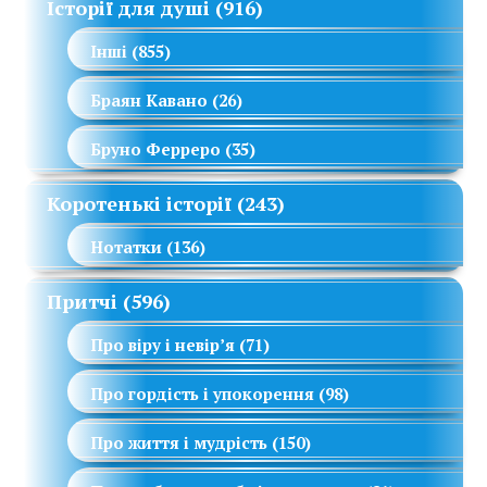
Історії для душі
(916)
Інші
(855)
Браян Кавано
(26)
Бруно Ферреро
(35)
Коротенькі історії
(243)
Нотатки
(136)
Притчі
(596)
Про віру і невір’я
(71)
Про гордість і упокорення
(98)
Про життя і мудрість
(150)