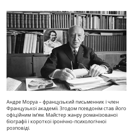
Андре Моруа – французький письменник і член
Французької академії. Згодом псевдонім став його
офіційним ім’ям. Майстер жанру романізованої
біографії і короткої іронічно-психологічної
розповіді.