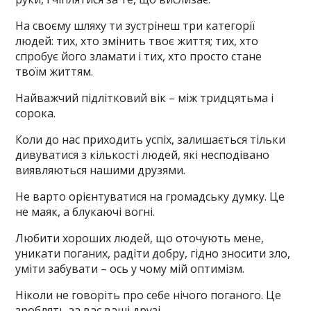
На своєму шляху ти зустрінеш три категорії
людей: тих, хто змінить твоє життя; тих, хто
спробує його зламати і тих, хто просто стане
твоїм життям.
Найважчий підлітковий вік – між тридцятьма і
сорока.
Коли до нас приходить успіх, залишається тільки
дивуватися з кількості людей, які несподівано
виявляються нашими друзями.
Не варто орієнтуватися на громадську думку. Це
не маяк, а блукаючі вогні.
Любити хороших людей, що оточують мене,
уникати поганих, радіти добру, гідно зносити зло,
уміти забувати – ось у чому мій оптимізм.
Ніколи не говоріть про себе нічого поганого. Це
зроблять за вас ваші друзі.