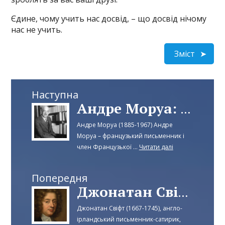
Єдине, чому учить нас досвід, – що досвід нічому
нас не учить.
Зміст
Наступна
Андре Моруа: На початку любові закохані говорять про майбутнє. Наприкінці...
Андре Моруа (1885-1967) Андре
Моруа – французький письменник і
член Французької ...
Читати далі
Попередня
Джонатан Свіфт: Давно відомо, що ті, кому відводять другі місця...
Джонатан Свіфт (1667-1745), англо-
ірландський письменник-сатирик,