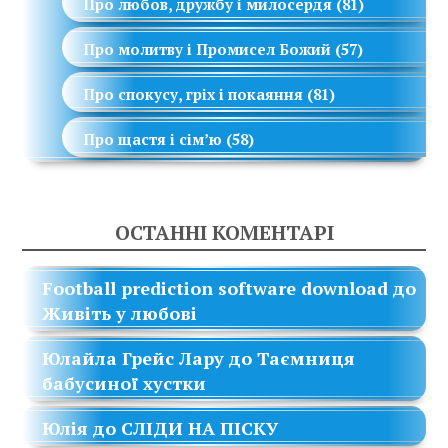
Про любов, дружбу і милосердя
(81)
Про молитву і Промисел Божий
(57)
Про спокусу, гріх і покаяння
(81)
Про щастя і сім’ю
(58)
ОСТАННІ КОМЕНТАРІ
Football prediction software download
до
Живіть у любові
Юлайла Грейс Лару
до
Таємниця
бабусиної хустки
Юлія
до
СЛІДИ НА ПІСКУ