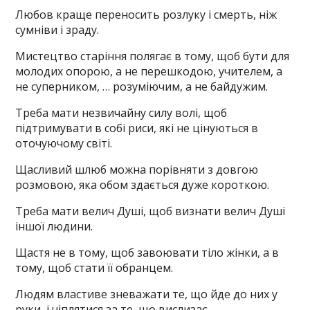
Любов краще переносить розлуку і смерть, ніж
сумніви і зраду.
Мистецтво старіння полягає в тому, щоб бути для
молодих опорою, а не перешкодою, учителем, а
не суперником, … розуміючим, а не байдужим.
Треба мати незвичайну силу волі, щоб
підтримувати в собі риси, які не цінуються в
оточуючому світі.
Щасливий шлюб можна порівняти з довгою
розмовою, яка обом здається дуже короткою.
Треба мати велич Душі, щоб визнати велич Душі
іншої людини.
Щастя не в тому, щоб завоювати тіло жінки, а в
тому, щоб стати її обранцем.
Людям властиве зневажати те, що йде до них у
руки, і чіплятися за те, що вислизає.