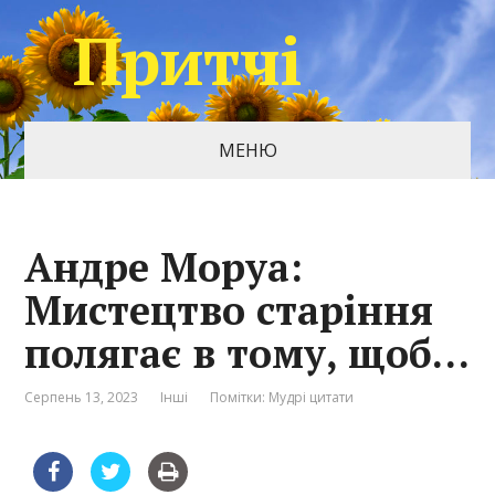
Притчі
МЕНЮ
Андре Моруа:
Мистецтво старіння
полягає в тому, щоб…
Серпень 13, 2023
Інші
Помітки:
Мудрі цитати