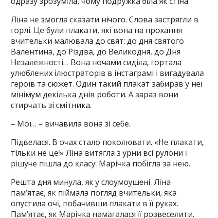
одразу зрозуміла, чому подружка біла як стіна.
Ліна не змогла сказати нічого. Слова застрягли в
горлі. Це були плакати, які вона на прохання
вчительки малювала до свят: до дня святого
Валентина, до Різдва, до Великодня, до Дня
Незалежності… Вона ночами сиділа, гортала
улюблених ілюстраторів в інстаграмі і вигадувала
героїв та сюжет. Один такий плакат забирав у неї
мінімум декілька днів роботи. А зараз вони
стирчать зі смітника.
– Мої… – вичавила вона зі себе.
Підвелася. В очах стало поколювати. «Не плакати,
тільки не це!» Ліна витягла з урни всі рулони і
рішуче пішла до класу. Марічка побігла за нею.
Решта дня минула, як у слоумоушені. Ліна
пам’ятає, як піймала погляд вчительки, яка
опустила очі, побачивши плакати в її руках.
Пам’ятає, як Марічка намагалася її розвеселити.