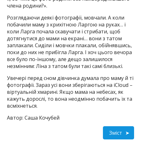
члена родини?».
Розглядаючи деякі фотографії, мовчали. А коли
побачили маму з крихітною Ларгою на руках… і
коли Ларга почала скавучати і стрибати, щоб
дотягнутися до мами на екрані… вони з татом
заплакали. Сиділи і мовчки плакали, обійнявшись,
поки до них не прибігла Ларга. І хоч цього вечора
все було по-іншому, але дещо залишилося
незмінним: Ліна з татом були такі самі близькі.
Увечері перед сном дівчинка думала про маму й ті
фотографії. Зараз усі вони зберігаються на iCloud –
віртуальній хмарині. Якщо мама на небесах, як
кажуть дорослі, то вона неодмінно побачить їх та
всміхнеться.
Автор: Саша Кочубей
Зміст