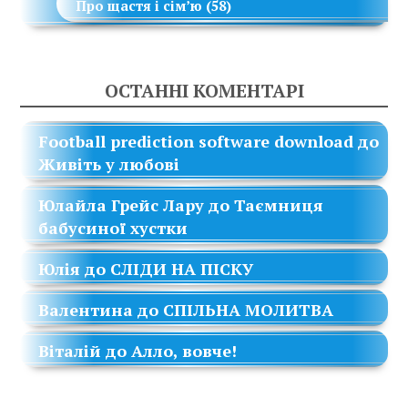
Про щастя і сім’ю
(58)
ОСТАННІ КОМЕНТАРІ
Football prediction software download
до
Живіть у любові
Юлайла Грейс Лару
до
Таємниця
бабусиної хустки
Юлія
до
СЛІДИ НА ПІСКУ
Валентина
до
СПІЛЬНА МОЛИТВА
Віталій
до
Алло, вовче!