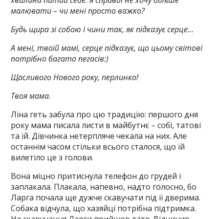
хвилини питай себе: я справді не хочу більше
малювати – чи мені просто важко?
Будь щира зі собою і чини так, як підказує серце…
А мені, твоїй мамі, серце підказує, що цьому світові
потрібно багато пегасів:)
Щасливого Нового року, перлинко!
Твоя мама.
Ліна геть забула про цю традицію: першого дня
року мама писала листи в майбутнє – собі, татові
та їй. Дівчинка нетерпляче чекала на них. Але
останнім часом стільки всього сталося, що їй
вилетіло це з голови.
Вона міцно притиснула телефон до грудей і
заплакала. Плакала, напевно, надто голосно, бо
Ларга почала ще дужче скавучати під її дверима.
Собака відчула, що хазяйці потрібна підтримка.