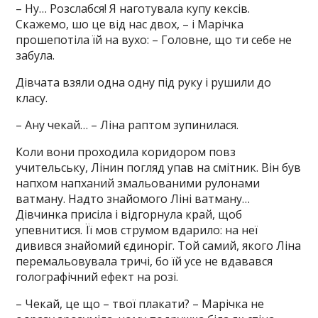
– Ну… Розслабся! Я наготувала купу кексів.
Скажемо, шо це від нас двох, – і Марічка
прошепотіла їй на вухо: – Головне, що ти себе не
забула.
Дівчата взяли одна одну під руку і рушили до
класу.
– Ану чекай… – Ліна раптом зупинилася.
Коли вони проходила коридором повз
учительську, Лінин погляд упав на смітник. Він був
напхом напханий змальованими рулонами
ватману. Надто знайомого Ліні ватману…
Дівчинка присіла і відгорнула край, щоб
упевнитися. Її мов струмом вдарило: на неї
дивився знайомий єдиноріг. Той самий, якого Ліна
перемальовувала тричі, бо їй усе не вдавався
голографічний ефект на розі.
– Чекай, це що – твої плакати? – Марічка не