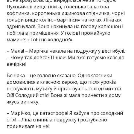
вона зрозуміла, що вирядилася не за погодою.
Пуховичок вище пояса, тоненька салатова
кофтинка, коротенька джинсова спідничка, чорні
гольфи вище колін, «мартінси» на ногах. Ліна аж
здригнулася. Вона накинула на голову капюшон і
побігла в приміщення. У голові промайнуло
мамине: «Тобі не холодно?».
– Мала! – Марічка чекала на подружку у вестибулі.
– Чому так довго? Пішли! Ми вже готуємо клас до
вечірки!
Вечірка – це голосно сказано. Однокласники
домовилися з класною керою, що після уроків
послухають музику й організують солодкий стіл.
Ой! Солодкий стіл! Вона ж мала принести з дому
якусь випічку.
– Марічко, це катастрофа! Я забула про солодкий
стіл! – Ліна спинила подружку і розгублено
подивилася на неї.