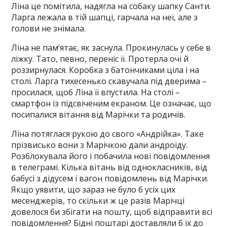
Ліна це помітила, надягла на собаку шапку Санти.
Ларга лежала в тій шапці, гарчала на неї, але з
голови не знімала.
Ліна не пам’ятає, як заснула. Прокинулась у себе в
ліжку. Тато, певно, переніс її. Протерла очі й
роззирнулася. Коробка з батончиками ціла і на
столі. Ларга тихесенько скавучала під дверима –
просилася, щоб Ліна її впустила. На столі –
смартфон із підсвіченим екраном. Це означає, що
посипалися вітання від Марічки та родичів.
Ліна потяглася рукою до свого «Андрійка». Таке
прізвисько вони з Марічкою дали андроїду.
Розблокувала його і побачила нові повідомлення
в телеграмі. Кілька вітань від однокласників, від
бабусі з дідусем і вагон повідомлень від Марічки.
Якщо уявити, що зараз не було б усіх цих
месенджерів, то скільки ж це разів Марічці
довелося би збігати на пошту, щоб відправити всі
повідомлення? Бідні поштарі доставляли б їх до