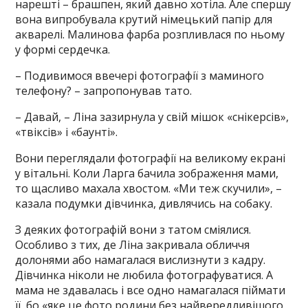
нарешті – брашпен, який давно хотіла. Але спершу
вона випробувала крутий німецький папір для
акварелі. Малинова фарба розпливлася по ньому
у формі сердечка.
– Подивимося ввечері фотографії з маминого
телефону? – запропонував тато.
– Давай, – Ліна зазирнула у свій мішок «снікерсів»,
«твіксів» і «баунті».
Вони переглядали фотографії на великому екрані
у вітальні. Коли Ларга бачила зображення мами,
то щасливо махала хвостом. «Ми теж скучили», –
казала подумки дівчинка, дивлячись на собаку.
З деяких фотографій вони з татом сміялися.
Особливо з тих, де Ліна закривала обличчя
долонями або намагалася вислизнути з кадру.
Дівчинка ніколи не любила фотографуватися. А
мама не здавалась і все одно намагалася піймати
її, бо «яке це фото родини без найвередливішого