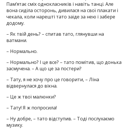
Пам’ятає сміх однокласників і навіть танці. Але
вона сиділа осторонь, дивилася на свої плакати і
чекала, коли нарешті тато заїде за нею і забере
додому.
– Як твій день? – спитав тато, глянувши на
ватмани.
– Нормально.
– Нормально? І це все? – тато помітив, що донька
засмучена. – А що це за постери?
– Тату, я не хочу про це говорити, – Ліна
відвернулася до вікна.
– Це ж твої малюнки?
– Тату! Я ж попросила!
– Ну добре, – тато відступив. – Тоді послухаємо
музику.