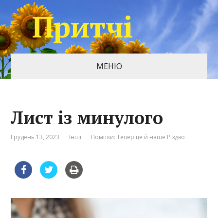
Притчі
МЕНЮ
Лист із минулого
Грудень 13, 2023
Інші
Помітки:
Тепер це й наше Різдво