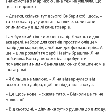
знайомства з Марічкою Ліна теж не уявляла, що
це за тваринка.
– Дивися, скільки тут всього! Вибери собі щось, –
тато поклав руку доньці на плече, коли вони
опинились у відділі канцтоварів.
Там був який тільки хочеш папір: блокноти для
акварелі, набори для скетчів простим олівцем,
папір для маркерів, альбоми для фломастерів… А
ще – ціле розмаїття фарб! Навіть брашпен Ліна
побачила. Вона давно хотіла спробувати
помалювати ним – бачила малюнки брашпеном в
інстаграмі.
– Я більше не малюю, – Ліна відвернулася від
всього того добра, щоб не піддатися спокусі.
– Це щось нове, – сказав тато. – Відколи це ти не
малюєш?
– Від сьогодні, – дівчинка хутко рушила до виходу.