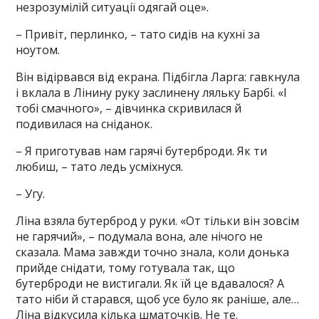
незрозумілій ситуації одягай оце».
– Привіт, перлинко, – тато сидів на кухні за
ноутом.
Він відірвався від екрана. Підбігла Ларга: гавкнула
і вклала в Лінину руку заслинену ляльку Барбі. «І
тобі смачного», – дівчинка скривилася й
подивилася на сніданок.
– Я приготував нам гарячі бутерброди. Як ти
любиш, – тато ледь усміхнуся.
– Угу.
Ліна взяла бутерброд у руки. «От тільки він зовсім
не гарячий», – подумала вона, але нічого не
сказала. Мама завжди точно знала, коли донька
прийде снідати, тому готувала так, що
бутерброди не вистигали. Як їй це вдавалося? А
тато ніби й старався, щоб усе було як раніше, але…
Ліна відкусила кілька шматочків. Не те.