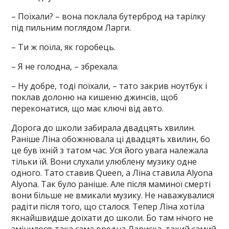
– Поїхали? – вона поклала бутерброд на тарілку
під пильним поглядом Ларги.
– Ти ж поїла, як горобець.
– Я не голодна, – збрехала.
– Ну добре, тоді поїхали, – тато закрив ноутбук і
поклав долоню на кишеню джинсів, щоб
переконатися, що має ключі від авто.
Дорога до школи забирала двадцять хвилин.
Раніше Ліна обожнювала ці двадцять хвилин, бо
це був їхній з татом час. Уся його увага належала
тільки їй. Вони слухали улюблену музику одне
одного. Тато ставив Queen, а Ліна ставила Alyona
Alyona. Так було раніше. Але після маминої смерті
вони більше не вмикали музику. Не наважувалися
радіти після того, що сталося. Тепер Ліна хотіла
якнайшвидше доїхати до школи. Бо там нічого не