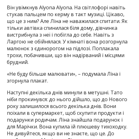
Він увімкнув Alyona Alyona. На світлофорі навіть
стукав пальцем по керму в такт музиці. Цікаво,
що це з ним? Але Ліна не наважилася спитати. Як
тільки автівка спинилася біля дому, дівчинка
вистрибнула з неї і побігла до себе. Навіть з
Ларгою не обійнялася. У кімнаті вона розгорнула
малюнок з єдинорогом на підлозі. Поплакала
трохи, побачивши, що він надірваний і місцями
брудний.
«Не буду більше малювати», – подумала Ліна і
згорнула плакат.
Наступні декілька днів минули в метушні. Тато
ніби прокинувся: до нього дійшло, що до Нового
року залишилося всього декілька днів. Вони
поїхали в супермаркет, щоб скупити продукти і
подарунки родичам. Ліна знайшла подарунок і
для Марічки. Вона купила їй плюшеву тихоходку.
Не дивуйтеся, якщо ви не знаєте, що це. До