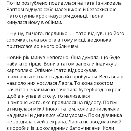
Потім розгублено подивилася на тата і зніяковіла.
Раптом відчула себе маленькою й беззахисною.
Тато ступив крок назустріч доньці, і вона
кинулася йому в обійми.
– Ну-ну, ти чого, перлинко… – тато відчув, що його
сорочка стала волога в тому місці, де донька
притислася до нього обличчям.
Новий рік минув непогано. Ліна думала, що буде
набагато гірше. Вони з татом запекли індичку з
картоплею. Опівночі тато відкоркував
шампанське і навіть дав їй спробувати. Весь вечір
навколо них носилася Ларга. То вона хвостом
начебто ненавмисно зачепила бутерброд з ікрою,
щоб він упав зі столу, то нализалася
шампанського, яке пролилося на підлогу. Потім
втиснулася між Ліною і татом, коли вони лежали
на дивані й дивилися «Сам удома». Поки дівчинка
не зводила очей з екрана, Ларга не зводила очей
з коробки із шоколадними батончиками. Коли