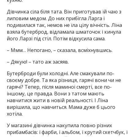
кухню.
Дівчинка сіла біля тата. Він приготував їй чаю з
липовим медом. До них прибігла Ларга і
подивилася так, немов не їла цілу вічність. Ліна
взяла бутерброд, відламала шматочок і кинула
його Ларзі під стіл. Потім відкусила сама.
– Ммм… Непогано, – сказала, всміхнувшись.
– Дякую! – тато аж засяяв.
Бутерброди були холодні. Але смакували по-
своєму добре. Та яка різниця, гарячі вони чи не
гарячі? Тепер, після маминої смерті, все по-
іншому, це правда. Вони з татом мають
навчитися жити в новій реальності. І Ліна
вирішила, що навчиться. Мама дуже б цього
хотіла.
У магазині дівчинка накупила повно різних
прибамбасів: і фарби, і альбом, і крутий скетчбук, і