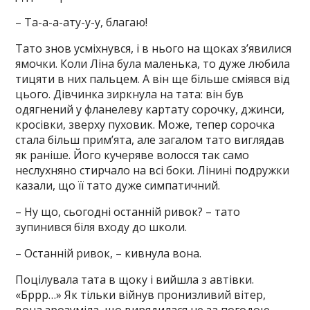
– Та-а-а-ату-у-у, благаю!
Тато знов усміхнувся, і в нього на щоках з’явилися
ямочки. Коли Ліна була маленька, то дуже любила
тицяти в них пальцем. А він ще більше сміявся від
цього. Дівчинка зиркнула на тата: він був
одягнений у фланелеву картату сорочку, джинси,
кросівки, зверху пуховик. Може, тепер сорочка
стала більш прим’ята, але загалом тато виглядав
як раніше. Його кучеряве волосся так само
неслухняно стирчало на всі боки. Лінині подружки
казали, що її тато дуже симпатичний.
– Ну що, сьогодні останній ривок? – тато
зупинився біля входу до школи.
– Останній ривок, – кивнула вона.
Поцілувала тата в щоку і вийшла з автівки.
«Бррр…» Як тільки війнув пронизливий вітер,