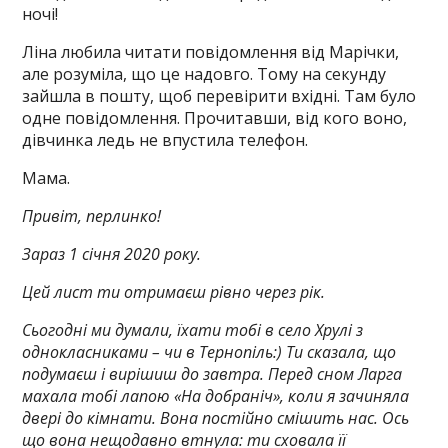
ночі!
Ліна любила читати повідомлення від Марічки,
але розуміла, що це надовго. Тому на секунду
зайшла в пошту, щоб перевірити вхідні. Там було
одне повідомлення. Прочитавши, від кого воно,
дівчинка ледь не впустила телефон.
Мама.
Привіт, перлинко!
Зараз 1 січня 2020 року.
Цей лист ти отримаєш рівно через рік.
Сьогодні ми думали, їхати тобі в село Хрулі з
однокласниками – чи в Тернопіль:) Ти сказала, що
подумаєш і вирішиш до завтра. Перед сном Ларга
махала тобі лапою «На добраніч», коли я зачиняла
двері до кімнати. Вона постійно смішить нас. Ось
що вона нещодавно втнула: ти сховала її