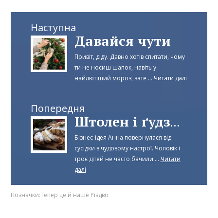
Наступна
Давайся чути
Привіт, діду. Давно хотів спитати, чому
ти не носиш шапок, навіть у
найлютіший мороз, зате ...
Читати далі
Попередня
Штолен і ґудзик
Бізнес-ідея Анна повернулася від
сусідки в чудовому настрої. Чоловік і
троє дітей не часто бачили ...
Читати
далі
Позначки:
Тепер це й наше Різдво