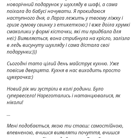
новорічний подарунок у шухляду в шафі, а сама
поїхала до бабусі ночувати. Я прокидаюся
наступного дня, а Ларга лежить у твоєму ліжку і
гризе гумову свинку з етикеткою:) І вже доїла хрумкі
смаколики у формі кісточки, які ти придбала для
неї:) Виявляється, вона стрибнула на крісло, залізла
в ледь висунуту шухляду і сама дістала свої
подарунки:)))
Сьогодні тато цілий день майструє кухню. Уже
повісив дверцята. Кухня в нас виходить просто
цукерочка:)
Новий рік ми зустріли в колі родини. Було
супервесело! Нареготались і натанцювалися, як
ніколи!
…
Мені подобається, якою ти стаєш: самостійною,
впевненою, вчишся виявляти почуття, вчишся