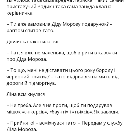
змінилося: така сама вредна Лариска, такий самий
приставучий Вадик і така сама зануда класна
керівничка.
– Ти вже замовила Діду Морозу подарунок? –
раптом спитав тато.
Дівчинка закотила очі.
– Тат, я вже не маленька, щоб вірити в казочки
про Діда Мороза.
– То що, мені не діставати цього року бороду і
червоний прикид? – тато відірвався на мить від
дороги й підморгнув.
Ліна всміхнулася.
– Не треба. Але я не проти, щоб ти подарував
мішок «снікерсів», «баунті» і «твіксів». Як завжди.
– Прийнято! – всміхнувся тато. – Передам у службу
Діда Мороза.