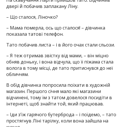
На скавучання Ларги прийшов тато. Відчинив
двері й побачив заплакану Ліну.
– Що сталося, Ліночко?
– Мама померла, ось що сталося! – дівчинка
показала татові телефон.
Тато побачив листа – і в його очах стали сльози.
– Я теж отримав звістку від мами, – він міцно
обняв доньку, і вона відчула, що її піжама стала
волога в тому місці, де тато притиснувся до неї
обличчям.
В обід дівчинка попросила поїхати в художній
магазин. Першого січня мало які магазини
відчинені, тому їм з татом довелося посидіти в
інтернеті, щоб знайти той, який працював.
– Іди з’їж гарячого бутерброда – і поїдемо, – тато
простягнув Ліні тарілку, коли вона зайшла на