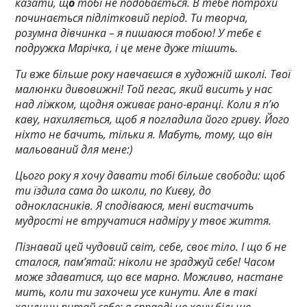
казати, щ
о
тобі не подобається. В тебе потрохи
починається підлітковий період. Ти творча,
розумна дівчинка – я пишаюся тобою! У тебе є
подружка Марічка, і це мене дуже тішить.
Ти вже більше року навчаєшся в художній школі. Твої
малюнки дивовижні! Той пегас, який висить у нас
над ліжком, щодня оживає рано-вранці. Коли я п’ю
каву, нахиляється, щоб я погладила його гриву. Його
ніхто не бачить, тільки я. Мабуть, тому, що він
мальований для мене:)
Цього року я хочу давати тобі більше свободи: щоб
ти їздила сама до школи, по Києву, до
однокласників. Я сподіваюся, мені вистачить
мудрості не втручатися надміру у твоє життя.
Пізнавай цей чудовий світ, себе, своє тіло. І що б не
сталося, пам’ятай: ніколи не зраджуй себе! Часом
може здаватися, що все марно. Можливо, настане
мить, коли ти захочеш усе кинути. Але в такі