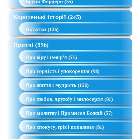
Бруно Ферреро
(35)
Коротенькі історії
(243)
Нотатки
(136)
Притчі
(596)
Про віру і невір’я
(71)
Про гордість і упокорення
(98)
Про життя і мудрість
(150)
Про любов, дружбу і милосердя
(81)
Про молитву і Промисел Божий
(57)
Про спокусу, гріх і покаяння
(81)