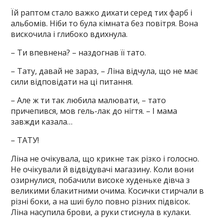
Їй раптом стало важко дихати серед тих фарб і
альбомів. Ніби то була кімната без повітря. Вона
вискочила і глибоко вдихнула.
– Ти впевнена? – наздогнав її тато.
– Тату, давай не зараз, – Ліна відчула, що не має
сили відповідати на ці питання.
– Але ж ти так любила малювати, – тато
причепився, мов гель-лак до нігтя. – І мама
завжди казала…
– ТАТУ!
Ліна не очікувала, що крикне так різко і голосно.
Не очікували й відвідувачі магазину. Коли вони
озирнулися, побачили високе худеньке дівча з
великими блакитними очима. Косички стирчали в
різні боки, а на шиї було повно різних підвісок.
Ліна насупила брови, а руки стиснула в кулаки.