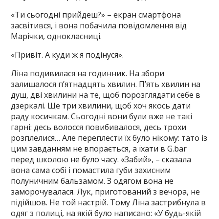
«Ти сьогодні прийдеш?» – екран смартфона
засвітився, і вона побачила повідомлення від
Марічки, однокласниці.
«Привіт. А куди ж я подінуся».
Ліна подивилася на годинник. На збори
залишалося п’ятнадцять хвилин. П’ять хвилин на
душ, дві хвилини на те, щоб порозглядати себе в
дзеркалі. Ще три хвилини, щоб хоч якось дати
раду косичкам. Сьогодні вони були вже не такі
гарні: десь волосся повибивалося, десь трохи
розплелися… Але переплести їх було нікому: тато із
цим завданням не впорається, а їхати в G.bar
перед школою не було часу. «Забий», – сказала
вона сама собі і помастила губи захисним
полуничним бальзамом. З одягом вона не
заморочувалася. Лук, приготований з вечора, не
підійшов. Не той настрій. Тому Ліна застрибнула в
одяг з полиці, на якій було написано: «У будь-якій