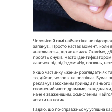
Чоловіки й самі найчастіше не підозрю
запанує… Просто настає момент, коли ї
«натякають», що «вже час». Скажімо, д
просять онуків. Часто ідентифікатором
лавочок під під’їздом: «Ну, поглянь, не
Якщо частинку «жени» розглядати як т
то, дійсно, чоловік не поспішає. Буває
рекламує закоханим принади пізнього ш
сповнений часто драмами, скандалами, 
наче є зваженішим, осмисленим. Найгол
«стати на ноги».
Гадаю, що по-справжньому успішна кар