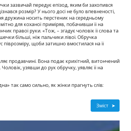
чки зазвичай передує епізод, яким би захопився
ізнався розмір? У нього досі не було впевненості,
тня дружина носить перстеник на середньому
омітно для коханої приміряв, побачивши її на
нчик правої руки. «Тож, – згадує чоловік її слова та
ішечки більші, ніж пальчики лівої. Обручка
с піврозміру, щоби затишно вмостилася на її
ляє продавчині. Вона подає крихітний, витончений
 Чоловік, узявши до рук обручку, уявляє її на
на» так само сильно, як жінки прагнуть слів:
Зміст