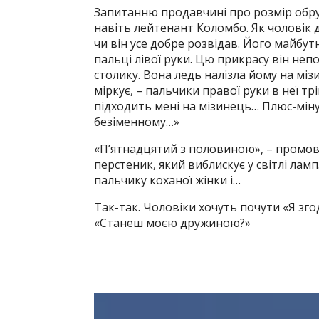
Запитанню продавчині про розмір обру
навіть лейтенант Коломбо. Як чоловік д
чи він усе добре розвідав. Його майбу
пальці лівої руки. Цю прикрасу він неп
столику. Вона ледь налізла йому на мізи
міркує, – пальчики правої руки в неї тр
підходить мені на мізинець… Плюс-міну
безіменному…»
«П’ятнадцятий з половиною», – промов
перстеник, який виблискує у світлі ламп.
пальчику коханої жінки і…
Так-так. Чоловіки хочуть почути «Я згод
«Станеш моєю дружиною?»