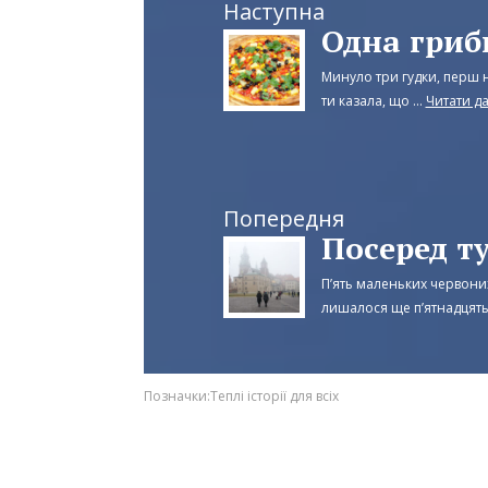
Наступна
Одна гриб
Минуло три гудки, перш н
ти казала, що ...
Читати да
Попередня
Посеред т
П’ять маленьких червоних
лишалося ще п’ятнадцять 
Позначки:
Теплі історії для всіх