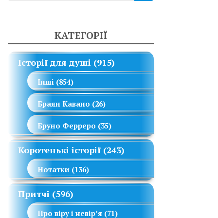
КАТЕГОРІЇ
Історії для душі
(915)
Інші
(854)
Браян Кавано
(26)
Бруно Ферреро
(35)
Коротенькі історії
(243)
Нотатки
(136)
Притчі
(596)
Про віру і невір’я
(71)