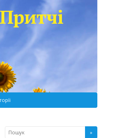
Притчі
торії