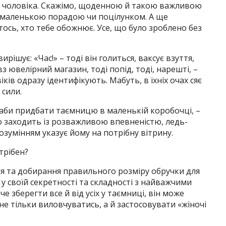
і чоловіка. Скажімо, щоденною й такою важливою
маленькою порадою чи поцілунком. А ще
тось, хто тебе обожнює. Усе, що було зроблено без
рішує: «Час!» – тоді він голиться, ваксує взуття,
з ювелірний магазин, тоді попід, тоді, нарешті, –
ків одразу ідентифікують. Мабуть, в їхніх очах сяє
 сили.
 аби придбати таємницю в маленькій коробочці, –
то заходить із розважливою впевненістю, ледь-
розумінням указує йому на потрібну вітрину.
трібен?
ня та добирання правильного розміру обручки для
 своїй секретності та складності з найважчими
е зберегти все й від усіх у таємниці, він може
 не тільки виловчуватись, а й застосовувати «жіночі