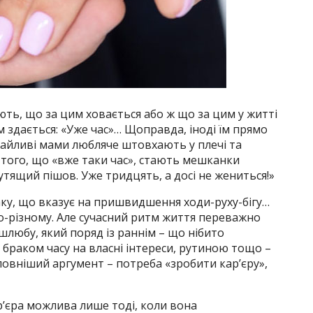
ють, що за цим ховається або ж що за цим у житті
м здається: «Уже час»… Щоправда, іноді їм прямо
байливі мами любляче штовхають у плечі та
 того, що «вже таки час», стають мешканки
путящий пішов. Уже тридцять, а досі не жениться!»
аку, що вказує на пришвидшення ходи-руху-бігу…
 по-різному. Але сучасний ритм життя переважно
любу, який поряд із раннім – що нібито
браком часу на власні інтереси, рутиною тощо –
овніший аргумент – потреба «зробити кар’єру»,
’єра можлива лише тоді, коли вона