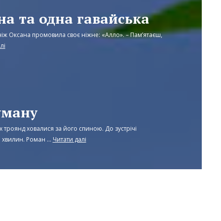
на та одна гавайська
іж Оксана промовила своє ніжне: «Алло». – Пам’ятаєш,
лі
уману
 троянд ховалися за його спиною. До зустрічі
хвилин. Роман ...
Читати далі