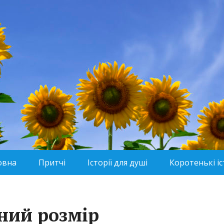
овна
Притчі
Історії для душі
Коротенькі іс
ний розмір