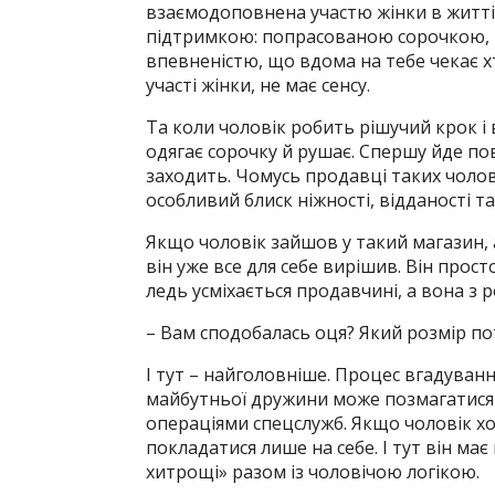
взаємодоповнена участю жінки в житт
підтримкою: попрасованою сорочкою, 
впевненістю, що вдома на тебе чекає х
участі жінки, не має сенсу.
Та коли чоловік робить рішучий крок і ви
одягає сорочку й рушає. Спершу йде пов
заходить. Чомусь продавці таких чолові
особливий блиск ніжності, відданості та
Якщо чоловік зайшов у такий магазин,
він уже все для себе вирішив. Він прос
ледь усміхається продавчині, а вона з 
– Вам сподобалась оця? Який розмір по
І тут – найголовніше. Процес вгадуван
майбутньої дружини може позмагатися у
операціями спецслужб. Якщо чоловік хоч
покладатися лише на себе. І тут він має
хитрощі» разом із чоловічою логікою.