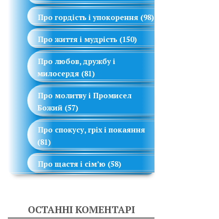
Про гордість і упокорення
(98)
Про життя і мудрість
(150)
Про любов, дружбу і
милосердя
(81)
Про молитву і Промисел
Божий
(57)
Про спокусу, гріх і покаяння
(81)
Про щастя і сім’ю
(58)
ОСТАННІ КОМЕНТАРІ