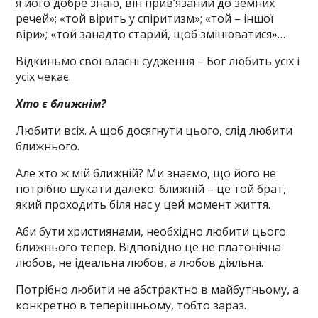
я його добре знаю, він прив’язаний до земних
речей»; «той вірить у спіритизм»; «той – іншої
віри»; «той занадто старий, щоб змінюватися»…
Відкиньмо свої власні судження – Бог любить усіх і
усіх чекає.
Хто є ближнім?
Любити всіх. А щоб досягнути цього, слід любити
ближнього.
Але хто ж мій ближній? Ми знаємо, що його не
потрібно шукати далеко: ближній – це той брат,
який проходить біля нас у цей момент життя.
Аби бути християнами, необхідно любити цього
ближнього тепер. Відповідно це не платонічна
любов, не ідеальна любов, а любов діяльна.
Потрібно любити не абстрактно в майбутньому, а
конкретно в теперішньому, тобто зараз.