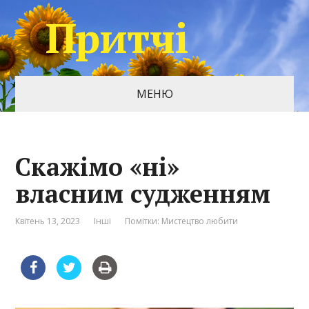
Притчі
МЕНЮ
Скажімо «ні»
власним судженням
Квітень 13, 2023
Інші
Помітки:
Мистецтво любити