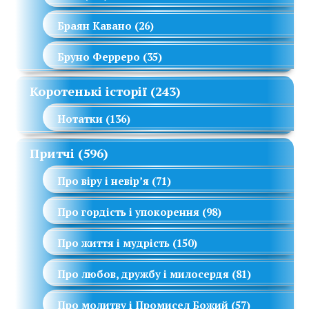
Браян Кавано
(26)
Бруно Ферреро
(35)
Коротенькі історії
(243)
Нотатки
(136)
Притчі
(596)
Про віру і невір’я
(71)
Про гордість і упокорення
(98)
Про життя і мудрість
(150)
Про любов, дружбу і милосердя
(81)
Про молитву і Промисел Божий
(57)