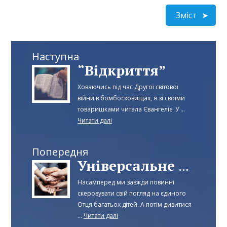
Зміст
Наступна
“Відкриття”
Ховаючись під час Другої світової
війни в бомбосховищах, я зі своїми
товаришками читала Євангеліє. У ...
Читати далі
Попередня
Універсальне братерство
Насамперед ми завжди повинні
скеровувати свій погляд на єдиного
Отця багатьох дітей. А потім дивитися
...
Читати далі