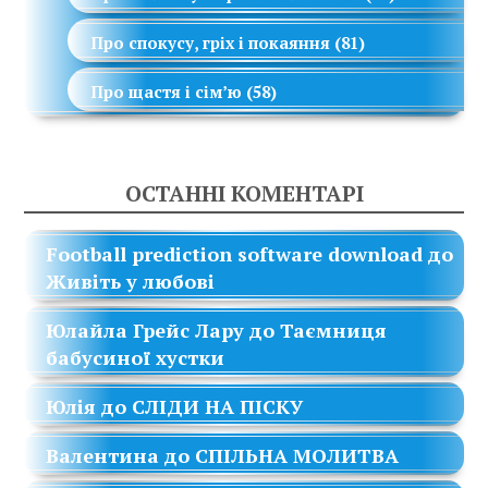
Про спокусу, гріх і покаяння
(81)
Про щастя і сім’ю
(58)
ОСТАННІ КОМЕНТАРІ
Football prediction software download
до
Живіть у любові
Юлайла Грейс Лару
до
Таємниця
бабусиної хустки
Юлія
до
СЛІДИ НА ПІСКУ
Валентина
до
СПІЛЬНА МОЛИТВА