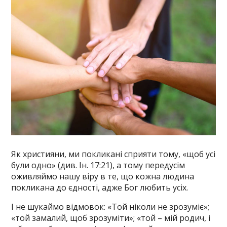
Як християни, ми покликані сприяти тому, «щоб усі
були одно» (див. Ін. 17:21), а тому передусім
оживляймо нашу віру в те, що кожна людина
покликана до єдності, адже Бог любить усіх.
І не шукаймо відмовок: «Той ніколи не зрозуміє»;
«той замалий, щоб зрозуміти»; «той – мій родич, і