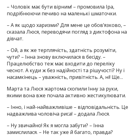
– Чоловік має бути вірним! – промовила Іра,
подрібнюючи печиво на маленькі шматочки.
– А як щодо харизми? Для мене це обов’язково, –
сказала Люся, переводячи погляд з диктофона на
дівчат.
– Ой, а як же терплячість, здатність розуміти,
чути? – Інна знову включилася в бесіду. –
Працелюбство теж має входити до переліку
чеснот. А куди ж без надійності та рішучості? Ну і
насамкінець – уважність, привітність. А, ні! Ще…
Марта та Люся жартома схопили Інну за руки,
якими вона вже почала активно жестикулювати.
– Інно, і най-найважливіше – відповідальність. Це
надважлива чоловіча риса! – додала Люся.
– Ну звичайно! Як я могла забути? – Інна
замислилася. – Не так уже й багато, правда?