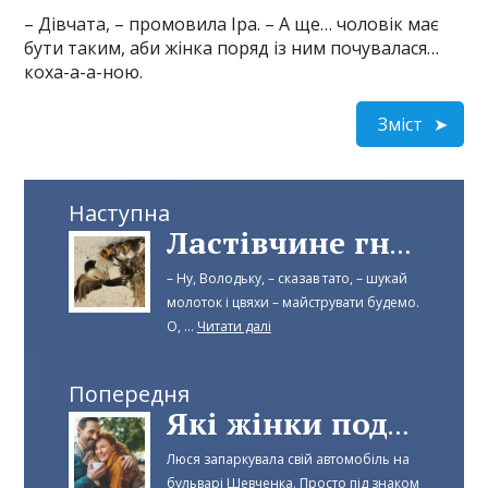
– Дівчата, – промовила Іра. – А ще… чоловік має
бути таким, аби жінка поряд із ним почувалася…
коха-а-а-ною.
Зміст
Наступна
Ластівчине гніздо
– Ну, Володьку, – сказав тато, – шукай
молоток і цвяхи – майструвати будемо.
О, ...
Читати далі
Попередня
Які жінки подобаються чоловікам
Люся запаркувала свій автомобіль на
бульварі Шевченка. Просто під знаком