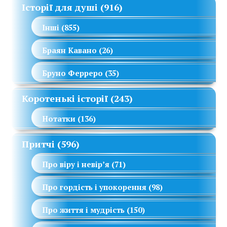
Історії для душі
(916)
Інші
(855)
Браян Кавано
(26)
Бруно Ферреро
(35)
Коротенькі історії
(243)
Нотатки
(136)
Притчі
(596)
Про віру і невір’я
(71)
Про гордість і упокорення
(98)
Про життя і мудрість
(150)