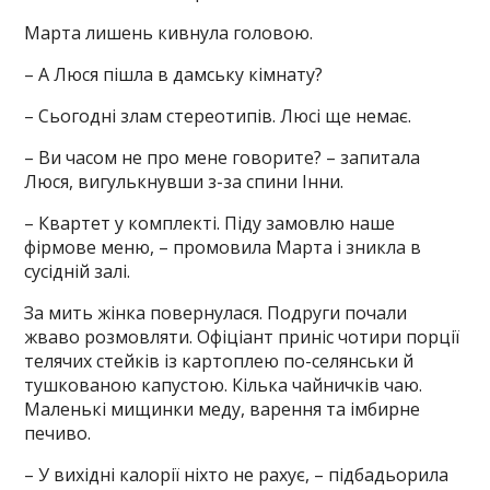
Марта лишень кивнула головою.
– А Люся пішла в дамську кімнату?
– Сьогодні злам стереотипів. Люсі ще немає.
– Ви часом не про мене говорите? – запитала
Люся, вигулькнувши з-за спини Інни.
– Квартет у комплекті. Піду замовлю наше
фірмове меню, – промовила Марта і зникла в
сусідній залі.
За мить жінка повернулася. Подруги почали
жваво розмовляти. Офіціант приніс чотири порції
телячих стейків із картоплею по-селянськи й
тушкованою капустою. Кілька чайничків чаю.
Маленькі мищинки меду, варення та імбирне
печиво.
– У вихідні калорії ніхто не рахує, – підбадьорила