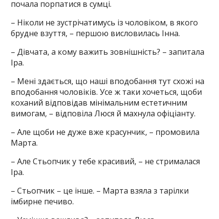
почала порпатися в сумці.
– Ніколи не зустрічатимусь із чоловіком, в якого
брудне взуття, – першою висловилась Інна.
– Дівчата, а кому важить зовнішність? – запитала
Іра.
– Мені здається, що наші вподобання тут схожі на
вподобання чоловіків. Усе ж таки хочеться, щоби
коханий відповідав мінімальним естетичним
вимогам, – відповіла Люся й махнула офіціанту.
– Але щоби не дуже вже красунчик, – промовила
Марта.
– Але Стьопчик у тебе красивий, – не стрималася
Іра.
– Стьопчик – це інше. – Марта взяла з тарілки
імбирне печиво.