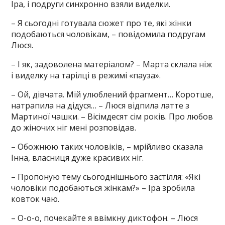
Іра, і подруги синхронно взяли виделки.
– Я сьогодні готувала сюжет про те, які жінки
подобаються чоловікам, – повідомила подругам
Люся.
– І як, задоволена матеріалом? – Марта склала ніж
і виделку на тарілці в режимі «пауза».
– Ой, дівчата. Мій улюблений фрагмент… Коротше,
натрапила на дідуся… – Люся відпила латте з
Мартиної чашки. – Вісімдесят сім років. Про любов
до жіночих ніг мені розповідав.
– Обожнюю таких чоловіків, – мрійливо сказала
Інна, власниця дуже красивих ніг.
– Пропоную тему сьогоднішнього застілля: «Які
чоловіки подобаються жінкам?» – Іра зробила
ковток чаю.
– О-о-о, почекайте я ввімкну диктофон. – Люся