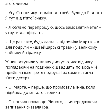
зі столиком.
– Угу. Стьопчику терміново треба було до Рівного.
Я тут від п’ятої сиджу.
– Люб’язно перепрошую, щось замовлятимете? –
утрутився офіціант.
– Ще раз лате, будь ласка, – відповіла Марта, – а
для подруги – «швейцарські трави» у великому
чайнику й тірамісу.
Жінки вступили у жваву дискусію, час від часу
поглядаючи на годинник. Двадцять по восьмій
прийшла їхня третя подруга. Іра саме встигла
з’їсти десерт.
– О, Марта, – перше, що промовила Інна, коли
підійшла до їхнього столика.
– Стьопчик поїхав до Рівного, – випереджаючи
запитання сказала Іра.