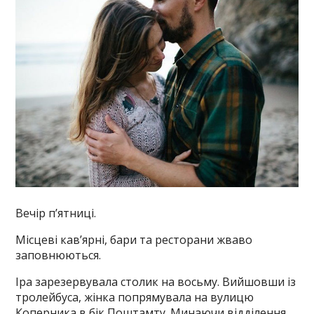
Вечір п’ятниці.
Місцеві кав’ярні, бари та ресторани жваво
заповнюються.
Іра зарезервувала столик на восьму. Вийшовши із
тролейбуса, жінка попрямувала на вулицю
Коперника в бік Поштамту. Минаючи відділення,