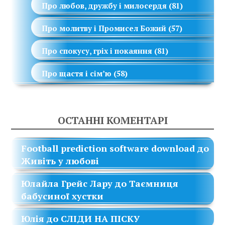
Про любов, дружбу і милосердя
(81)
Про молитву і Промисел Божий
(57)
Про спокусу, гріх і покаяння
(81)
Про щастя і сім’ю
(58)
ОСТАННІ КОМЕНТАРІ
Football prediction software download
до
Живіть у любові
Юлайла Грейс Лару
до
Таємниця
бабусиної хустки
Юлія
до
СЛІДИ НА ПІСКУ