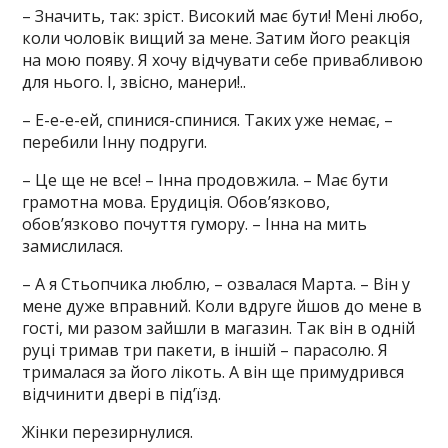
– Значить, так: зріст. Високий має бути! Мені любо,
коли чоловік вищий за мене. Затим його реакція
на мою появу. Я хочу відчувати себе привабливою
для нього. І, звісно, манери!..
– Е-е-е-ей, спинися-спинися. Таких уже немає, –
перебили Інну подруги.
– Це ще не все! – Інна продовжила. – Має бути
грамотна мова. Ерудиція. Обов’язково,
обов’язково почуття гумору. – Інна на мить
замислилася.
– А я Стьопчика люблю, – озвалася Марта. – Він у
мене дуже вправний. Коли вдруге йшов до мене в
гості, ми разом зайшли в магазин. Так він в одній
руці тримав три пакети, в іншій – парасолю. Я
трималася за його лікоть. А він ще примудрився
відчинити двері в під’їзд.
Жінки перезирнулися.