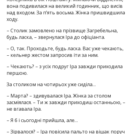
вона подивилася на великий годинник, що висів
над входом. За п’ять восьма. Жінка пришвидшила
ходу.
– Столик замовлено на прізвище Загребельна,
будь ласка, – звернулася Іра до офіціанта.
– О, так. Проходьте, будь ласка. Вас уже чекають,
– кельнер жестом запросив іти за ним.
– Чекають? – з усіх подруг Іра завжди приходила
першою.
За столиком на чотирьох уже сиділа…
– Марта? – здивувалася Іра. Жінка за столом
засміялася. – Ти ж завжди приходиш останньою, –
не вгавала Іра.
– Я б і сьогодні прийшла, але…
– Зірвалося? – Іра повісила пальто на вішак поруч