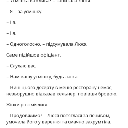
– Усмішка важлива? – запитала Люся.
– Я – за усмішку.
– І я.
– І я.
– Одноголосно, – підсумувала Люся.
Саме підійшов офіціант.
– Слухаю вас.
– Нам вашу усмішку, будь ласка.
– Нині цього десерту в меню ресторану немає, –
незворушно відказав кельнер, повівши бровою.
Жінки розсміялися.
– Продовжимо? – Люся потяглася за печивом,
умочила його у варення та смачно захрумтіла.