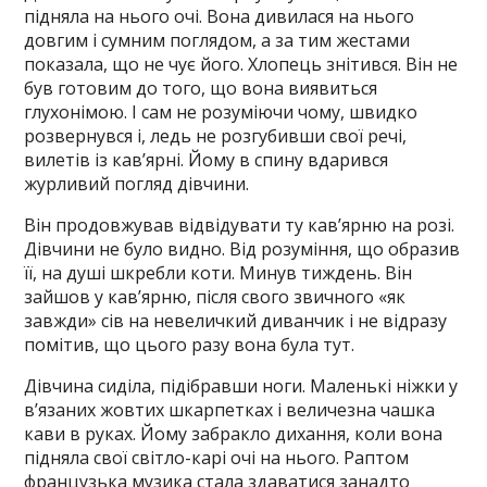
підняла на нього очі. Вона дивилася на нього
довгим і сумним поглядом, а за тим жестами
показала, що не чує його. Хлопець знітився. Він не
був готовим до того, що вона виявиться
глухонімою. І сам не розуміючи чому, швидко
розвернувся і, ледь не розгубивши свої речі,
вилетів із кав’ярні. Йому в спину вдарився
журливий погляд дівчини.
Він продовжував відвідувати ту кав’ярню на розі.
Дівчини не було видно. Від розуміння, що образив
її, на душі шкребли коти. Минув тиждень. Він
зайшов у кав’ярню, після свого звичного «як
завжди» сів на невеличкий диванчик і не відразу
помітив, що цього разу вона була тут.
Дівчина сиділа, підібравши ноги. Маленькі ніжки у
в’язаних жовтих шкарпетках і величезна чашка
кави в руках. Йому забракло дихання, коли вона
підняла свої світло-карі очі на нього. Раптом
французька музика стала здаватися занадто