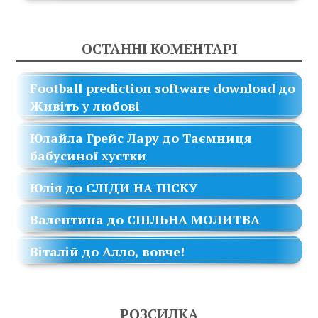
ОСТАННІ КОМЕНТАРІ
Football prediction software download
до
Живіть у любові
Юлайла Грейс Лару
до
Таємниця
бабусиної хустки
Юлія
до
СЛІДИ НА ПІСКУ
Валентина
до
СПІЛЬНА МОЛИТВА
Віталій
до
Алло, вовче!
РОЗСИЛКА