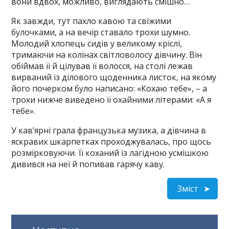
вони вдвох, можливо, виглядають смішно…
Як завжди, тут пахло кавою та свіжими
булочками, а на вечір ставало трохи шумно.
Молодий хлопець сидів у великому кріслі,
тримаючи на колінах світловолосу дівчину. Він
обіймав її й цілував її волосся, на столі лежав
вирваний із ділового щоденника листок, на якому
його почерком було написано: «Кохаю тебе», – а
трохи нижче виведено її охайними літерами: «А я
тебе».
У кав’ярні грала французька музика, а дівчина в
яскравих шкарпетках проходжувалась, про щось
розмірковуючи. Її коханий із лагідною усмішкою
дивився на неї й попивав гарячу каву.
Зміст