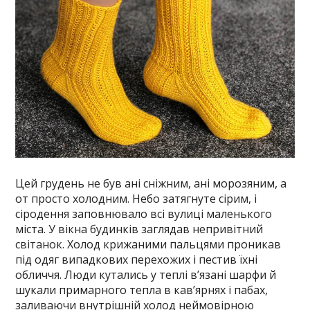
Цей грудень не був ані сніжним, ані морозяним, а
от просто холодним. Небо затягнуте сірим, і
сіродення заповнювало всі вулиці маленького
міста. У вікна будинків заглядав непривітний
світанок. Холод крижаними пальцями проникав
під одяг випадкових перехожих і пестив їхні
обличчя. Люди кутались у теплі в’язані шарфи й
шукали примарного тепла в кав’ярнях і пабах,
заливаючи внутрішній холод неймовірною