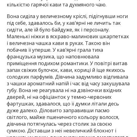
кількістю гарячої кави та духмяного чаю.
Вона сиділа у величезному кріслі, підігнувши ноги
під себе, здавалось би, у кав’ярні не личить так
сидіти, але їй було байдуже, як і персоналу.
Маленькі ніжки в яскраво-малинових шкарпетках
і величезна чашка кави в руках. Такою він
побачив її уперше. У кав’ярні грала тиха
французька музика, що наповнювала
приміщення подихом романтики. У повітрі витав
запах свіжих булочок, кави, кориці й іще якихось
солодких парфумів. Дівчина задумливо відпивала
з чашки ароматний напій і час від часу закушувала
губу. Вона не реагувала ні на дзвіночки вхідних
дверей, ні на офіціанток у темно-червоних
фартушках, здавалося, що її думки літали десь
дуже далеко. Діловито заправивши пасмо
світлого, майже пшеничного кольору волосся,
дівчина потягнулась через столик за своєю
сумкою. Діставши з неї невеличкий блокнот і