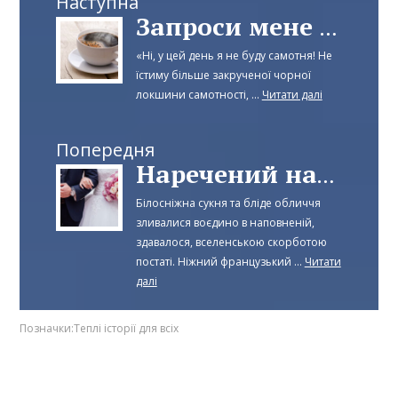
Наступна
Запроси мене на каву
«Ні, у цей день я не буду самотня! Не
їстиму більше закрученої чорної
локшини самотності, ...
Читати далі
Попередня
Наречений напрокат
Білосніжна сукня та бліде обличчя
зливалися воєдино в наповненій,
здавалося, вселенською скорботою
постаті. Ніжний французький ...
Читати
далі
Позначки:
Теплі історії для всіх