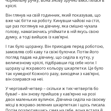
чорнильну ручку, вона знову зручно вмостилася в
кріслі.
Він глянув на свій годинник, який показував, що
вже час бігти на роботу. Кинувши чайові на стіл,
ще раз поглянув на дівчину, яка смішно чухала
голову, намагаючись упіймати в ній якусь свою
думку, а тоді вийшов із кав’ярні.
І так було щоранку. Він приходив перед роботою,
замовляв собі каву та свіжі булочки. Потім його
погляд падав на дівчину, що сиділа в кутку, у
величезному кріслі, підібравши під себе ноги. І
щоразу ці яскравого кольору шкарпетки. Це було
так кумедно! Кожного разу, виходячи з кав’ярні,
він озирався на неї.
У черговий четвер – скільки ж тих четвергів бо
буває! – він знову прийшов у кав’ярню на розі
двох маленьких вуличок. Дівчина сиділа на своєму
місці в яскраво-зелених шкарпетках і щось писала.
Потім розлютившись сама на себе, вона встала й