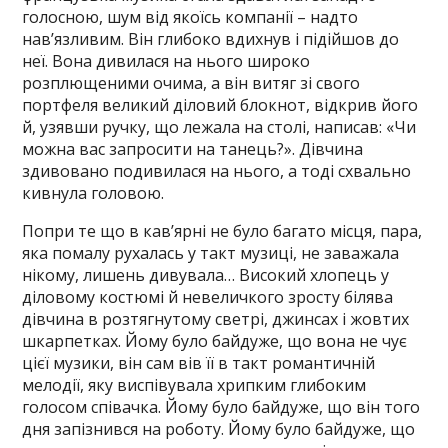
голосною, шум від якоїсь компанії – надто
нав’язливим. Він глибоко вдихнув і підійшов до
неї. Вона дивилася на нього широко
розплющеними очима, а він витяг зі свого
портфеля великий діловий блокнот, відкрив його
й, узявши ручку, що лежала на столі, написав: «Чи
можна вас запросити на танець?». Дівчина
здивовано подивилася на нього, а тоді схвально
кивнула головою.
Попри те що в кав’ярні не було багато місця, пара,
яка помалу рухалась у такт музиці, не заважала
нікому, лишень дивувала… Високий хлопець у
діловому костюмі й невеличкого зросту білява
дівчина в розтягнутому светрі, джинсах і жовтих
шкарпетках. Йому було байдуже, що вона не чує
цієї музики, він сам вів її в такт романтичній
мелодії, яку виспівувала хрипким глибоким
голосом співачка. Йому було байдуже, що він того
дня запізнився на роботу. Йому було байдуже, що