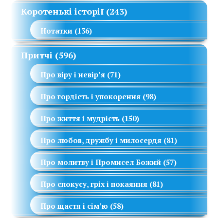
Коротенькі історії
(243)
Нотатки
(136)
Притчі
(596)
Про віру і невір’я
(71)
Про гордість і упокорення
(98)
Про життя і мудрість
(150)
Про любов, дружбу і милосердя
(81)
Про молитву і Промисел Божий
(57)
Про спокусу, гріх і покаяння
(81)
Про щастя і сім’ю
(58)