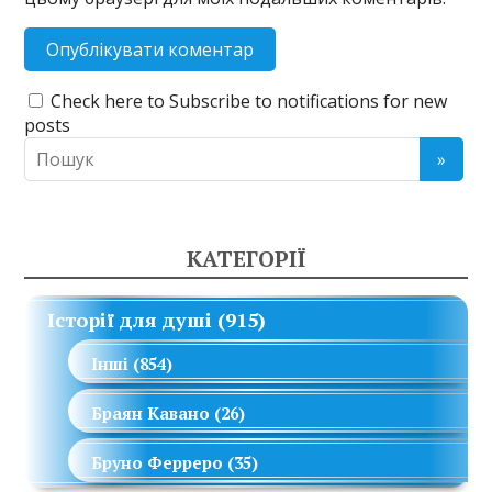
Check here to Subscribe to notifications for new
posts
КАТЕГОРІЇ
Історії для душі
(915)
Інші
(854)
Браян Кавано
(26)
Бруно Ферреро
(35)