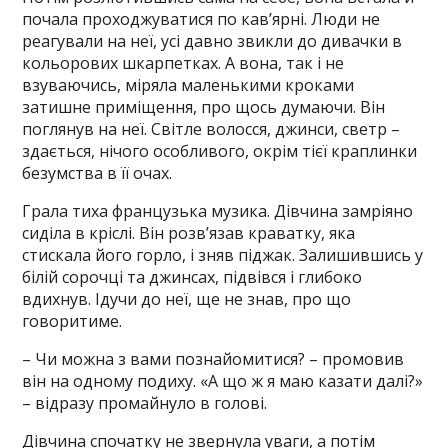
почала проходжуватися по кав’ярні. Люди не
реагували на неї, усі давно звикли до дивачки в
кольорових шкарпетках. А вона, так і не
взуваючись, міряла маленькими кроками
затишне приміщення, про щось думаючи. Він
поглянув на неї. Світле волосся, джинси, светр –
здається, нічого особливого, окрім тієї краплинки
безумства в її очах.
Грала тиха французька музика. Дівчина замріяно
сиділа в кріслі. Він розв’язав краватку, яка
стискала його горло, і зняв піджак. Залишившись у
білій сорочці та джинсах, підвівся і глибоко
вдихнув. Ідучи до неї, ще не знав, про що
говоритиме.
– Чи можна з вами познайомитися? – промовив
він на одному подиху. «А що ж я маю казати далі?»
– відразу промайнуло в голові.
Дівчина спочатку не звернула уваги, а потім