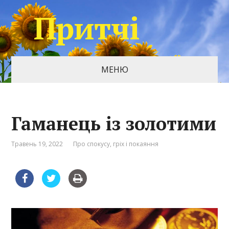
Притчі
МЕНЮ
Гаманець із золотими
Травень 19, 2022
Про спокусу, гріх і покаяння