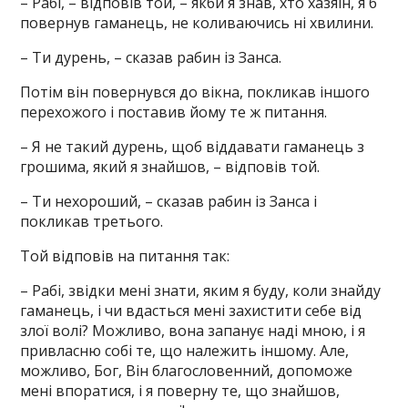
– Рабі, – відповів той, – якби я знав, хто хазяїн, я б
повернув гаманець, не коливаючись ні хвилини.
– Ти дурень, – сказав рабин із Занса.
Потім він повернувся до вікна, покликав іншого
перехожого і поставив йому те ж питання.
– Я не такий дурень, щоб віддавати гаманець з
грошима, який я знайшов, – відповів той.
– Ти нехороший, – сказав рабин із Занса і
покликав третього.
Той відповів на питання так:
– Рабі, звідки мені знати, яким я буду, коли знайду
гаманець, і чи вдасться мені захистити себе від
злої волі? Можливо, вона запанує наді мною, і я
привласню собі те, що належить іншому. Але,
можливо, Бог, Він благословенний, допоможе
мені впоратися, і я поверну те, що знайшов,