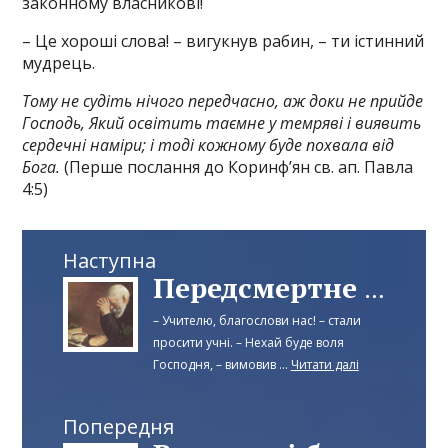
законному власникові!
– Це хороші слова! – вигукнув рабин, – ти істинний
мудрець.
Тому не судіть нічого передчасно, аж доки не прийде
Господь, Який освітить таємне у темряві і виявить
сердечні наміри; і тоді кожному буде похвала від
Бога.
(Перше послання до Коринф’ян св. ап. Павла
4:5)
Наступна
Передсмертне благословення
– Учителю, благослови нас! – стали
просити учні. – Нехай буде воля
Господня, – вимовив ...
Читати далі
Попередня