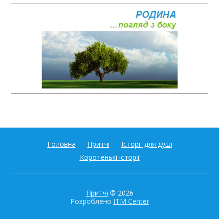
Головна
Притчі
Історії для душі
Коротенькі історії
Притчі
© 2026
Розроблено
ITM Center