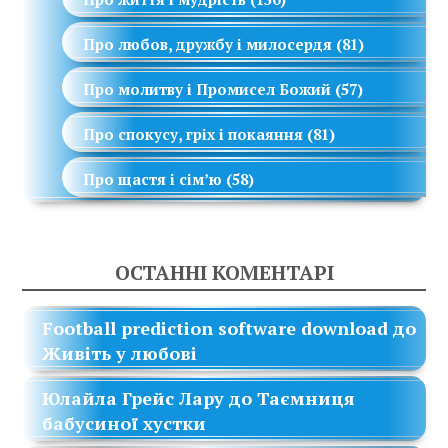
Про любов, дружбу і милосердя
(81)
Про молитву і Промисел Божий
(57)
Про спокусу, гріх і покаяння
(81)
Про щастя і сім’ю
(58)
ОСТАННІ КОМЕНТАРІ
Football prediction software download
до
Живіть у любові
Юлайла Грейс Лару
до
Таємниця
бабусиної хустки