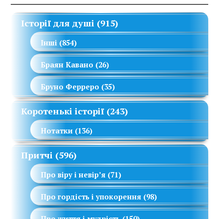
Історії для душі
(915)
Інші
(854)
Браян Кавано
(26)
Бруно Ферреро
(35)
Коротенькі історії
(243)
Нотатки
(136)
Притчі
(596)
Про віру і невір’я
(71)
Про гордість і упокорення
(98)
Про життя і мудрість
(150)