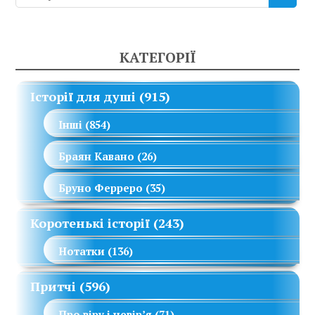
КАТЕГОРІЇ
Історії для душі
(915)
Інші
(854)
Браян Кавано
(26)
Бруно Ферреро
(35)
Коротенькі історії
(243)
Нотатки
(136)
Притчі
(596)
Про віру і невір’я
(71)