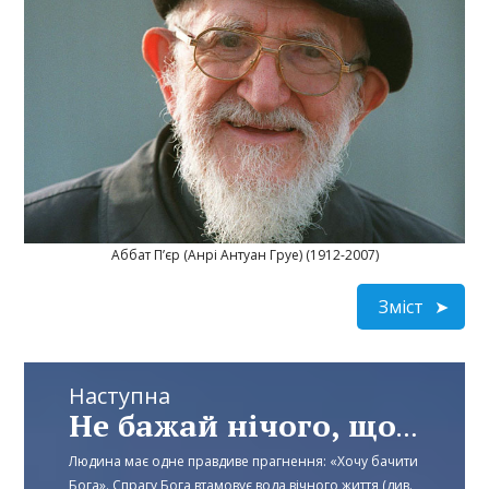
Аббат П’єр (Анрі Антуан Груе) (1912-2007)
Зміст
Наступна
Не бажай нічого, що у ближнього твого – Частина 6
Людина має одне правдиве прагнення: «Хочу бачити
Бога». Спрагу Бога втамовує вода вічного життя (див.