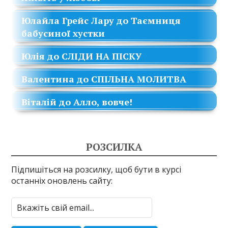
Юлайла Грейс Лару
до
Таємниця
бабусиної хустки
Юлія
до
СЛІДИ НА ПІСКУ
Валентина
до
СПІЛЬНА МОЛИТВА
Віталій
до
Алло, вовче!
РОЗСИЛКА
Підпишіться на розсилку, щоб бути в курсі
останніх оновлень сайту: