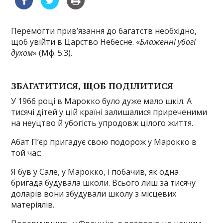
Перемогти прив’язання до багатств необхідно,
щоб увійти в Царство Небесне. «
Блаженні убогі
духом
» (Мф. 5:3).
ЗБАГАТИТИСЯ, ЩОБ ПОДІЛИТИСЯ
У 1966 році в Марокко було дуже мало шкіл. А
тисячі дітей у цій країні залишалися приреченими
на неуцтво й убогість упродовж цілого життя.
Абат П’єр пригадує свою подорож у Марокко в
той час:
Я був у Сале, у Марокко, і побачив, як одна
бригада будувала школи. Всього лиш за тисячу
доларів вони збудували школу з місцевих
матеріялів.