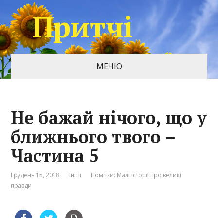
Притчі
МЕНЮ
Не бажай нічого, що у
ближнього твого –
Частина 5
Грудень 15, 2018
Інші
Помітки:
Малі історії про великі
правди