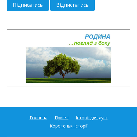
Головна
Притчі
Історії для душі
Коротенькі історії