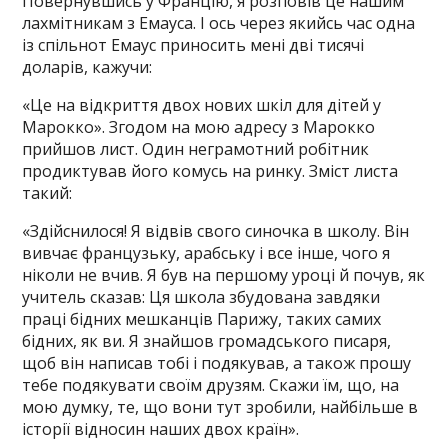
Повернувшись у Францію, я розповів це нашим
лахмітникам з Емауса. І ось через якийсь час одна
із спільнот Емаус приносить мені дві тисячі
доларів, кажучи:
«Це на відкриття двох нових шкіл для дітей у
Марокко». Згодом на мою адресу з Марокко
прийшов лист. Один неграмотний робітник
продиктував його комусь на ринку. Зміст листа
такий:
«Здійснилося! Я відвів свого синочка в школу. Він
вивчає французьку, арабську і все інше, чого я
ніколи не вчив. Я був на першому уроці й почув, як
учитель сказав: Ця школа збудована завдяки
праці бідних мешканців Парижу, таких самих
бідних, як ви. Я знайшов громадського писаря,
щоб він написав тобі і подякував, а також прошу
тебе подякувати своїм друзям. Скажи їм, що, на
мою думку, те, що вони тут зробили, найбільше в
історії відносин наших двох країн».