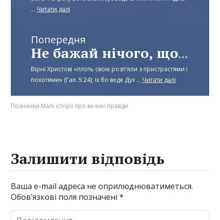
...
Читати далі
Попередня
Не бажай нічого, що у ближнього твого – Частина 4
Вірні Христові «плоть свою розп’яли з пристрастями і
похотями» (Гал. 5:24); їх бо веде Дух ...
Читати далі
Позначки:
Малі історії про великі правди
Залишити відповідь
Ваша e-mail адреса не оприлюднюватиметься.
Обов’язкові поля позначені
*