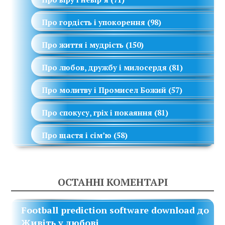
Про гордість і упокорення
(98)
Про життя і мудрість
(150)
Про любов, дружбу і милосердя
(81)
Про молитву і Промисел Божий
(57)
Про спокусу, гріх і покаяння
(81)
Про щастя і сім’ю
(58)
ОСТАННІ КОМЕНТАРІ
Football prediction software download
до
Живіть у любові