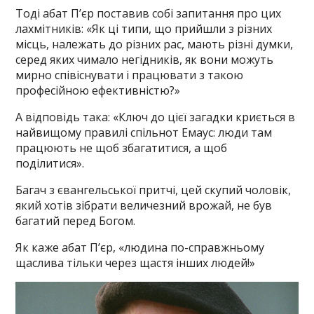
Тоді абат П’єр поставив собі запитання про цих
лахмітників: «Як ці типи, що прийшли з різних
місць, належать до різних рас, мають різні думки,
серед яких чимало негідників, як вони можуть
мирно співіснувати і працювати з такою
професійною ефективністю?»
А відповідь така: «Ключ до цієї загадки криється в
найвищому правилі спільнот Емаус: люди там
працюють не щоб збагатитися, а щоб
поділитися».
Багач з євангельської притчі, цей скупий чоловік,
який хотів зібрати величезний врожай, не був
багатий перед Богом.
Як каже абат П’єр, «людина по-справжньому
щаслива тільки через щастя інших людей!»