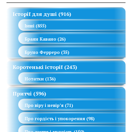
Історії для душі
(916)
Інші
(855)
Браян Кавано
(26)
Бруно Ферреро
(35)
Коротенькі історії
(243)
Нотатки
(136)
Притчі
(596)
Про віру і невір’я
(71)
Про гордість і упокорення
(98)
Про життя і мудрість
(150)