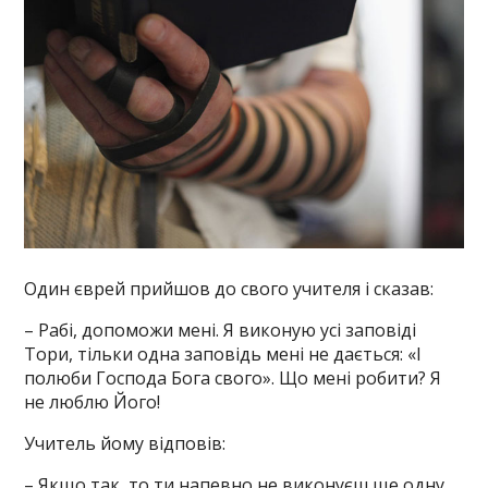
Один єврей прийшов до свого учителя і сказав:
– Рабі, допоможи мені. Я виконую усі заповіді
Тори, тільки одна заповідь мені не дається: «І
полюби Господа Бога свого». Що мені робити? Я
не люблю Його!
Учитель йому відповів:
– Якщо так, то ти напевно не виконуєш ще одну