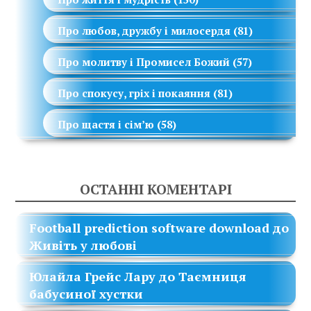
Про любов, дружбу і милосердя
(81)
Про молитву і Промисел Божий
(57)
Про спокусу, гріх і покаяння
(81)
Про щастя і сім’ю
(58)
ОСТАННІ КОМЕНТАРІ
Football prediction software download
до
Живіть у любові
Юлайла Грейс Лару
до
Таємниця
бабусиної хустки