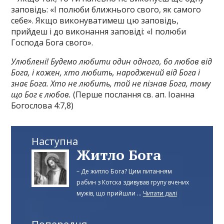
заповідь: «І полюби ближнього свого, як самого
себе». Якщо виконуватимеш цю заповідь,
прийдеш і до виконання заповіді: «І полюби
Господа Бога свого».
Улюблені! Будемо любити один одного, бо любов від
Бога, і кожен, хто любить, народжений від Бога і
знає Бога. Хто не любить, той не пізнав Бога, тому
що Бог є любов.
(Перше послання св. ап. Іоанна
Богослова 4:7,8)
Наступна
Житло Бога
– Де житло Бога? Цим питанням
рабин з Котска здивував групу вчених
мужів, що прийшли ...
Читати далі