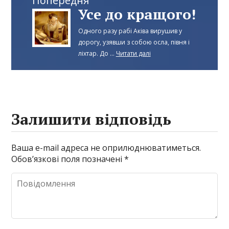
Попередня
Усе до кращого!
Одного разу рабі Аківа вирушив у
дорогу, узявши з собою осла, півня і
ліхтар. До ...
Читати далі
Залишити відповідь
Ваша e-mail адреса не оприлюднюватиметься.
Обов’язкові поля позначені
*