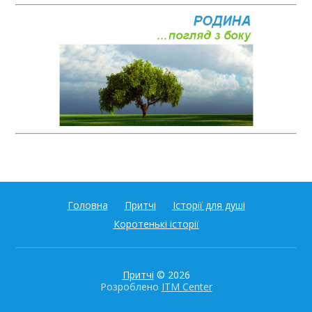
Головна
Притчі
Історії для душі
Коротенькі історії
Притчі
© 2026
Розроблено
ITM Center