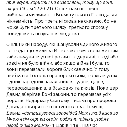
принесуть користі і не визволять; тому що вони –
ніщо
» (1Сам.12:20-21). Отже, нам потрібно
вибирати чи живого і Всемогутнього Господа, чи
нікчемність! Про третє ні слова не сказано, бо не
може бути третього шляху, третього способу
поведінки та існування людства.
Очільники народу, які шанували Єдиного Живого
Господа, що жили за Його законом, своїм життям
забезпечували успіх і розвиток державі, і тоді або
зовсім не було війни, або якщо війна і була, то
вони перемагали ворога блискавично. У тому,
щоб мати Господа прапором своїм, полягав успіх
гідних народних начальників, суддів, царів,
первосвящеників, військових та князів. Поки цар
Давид зберігав Божі закони, то перемагав усіх
ворогів. Недарма у Святому Письмі про пророка
Давида говоряться наступні слова: Тому що
Давид «
дотримувався заповідей Моїх і який ішов за
Мною всім серцем своїм, роблячи тільки угодне
перед очима Моїми
» (1 Царів 14:8). Під час