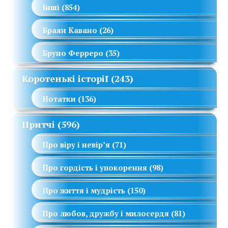
Інші
(854)
Браян Кавано
(26)
Бруно Ферреро
(35)
Коротенькі історії
(243)
Нотатки
(136)
Притчі
(596)
Про віру і невір’я
(71)
Про гордість і упокорення
(98)
Про життя і мудрість
(150)
Про любов, дружбу і милосердя
(81)