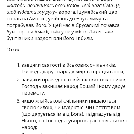
«
Виходь, побачимось особисто
». «
від Бога було це,
щоб віддати їх у руку
» ворога. Ідумейський цар
напав на Амасію, увійшов до Єрусалиму та
пограбував його. У цей час в Єрусалимі почався
бунт проти Амасії, і він утік у місто Лахис, але
бунтівники наздогнали його і вбили.
Отож:
завдяки святості військових очільників,
Господь дарує народу мир та процвітання;
завдяки праведності військових очільників,
Господь захищає народ Божий і йому дарує
перемогу;
якщо ж військові очільники пишаються
своєю силою, чи мудрістю, чи багатством
(що дарується їм від Бога), і відпадуть від
Нього, то Господь суворо карає очільників і
народ;