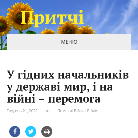
Притчі
МЕНЮ
У гідних начальників
у державі мир, і на
війні – перемога
Грудень 21, 2022
Інші
Помітки:
Війна і Біблія