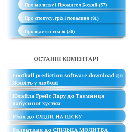
Про молитву і Промисел Божий
(57)
Про спокусу, гріх і покаяння
(81)
Про щастя і сім’ю
(58)
ОСТАННІ КОМЕНТАРІ
Football prediction software download
до
Живіть у любові
Юлайла Грейс Лару
до
Таємниця
бабусиної хустки
Юлія
до
СЛІДИ НА ПІСКУ
Валентина
до
СПІЛЬНА МОЛИТВА