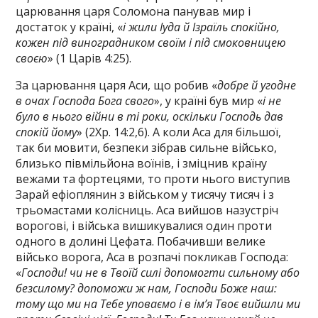
царювання царя Соломона панував мир і
достаток у країні, «
і жили Іуда й Ізраїль спокійно,
кожен під виноградником своїм і під смоковницею
своєю
» (1 Царів 4:25).
За царювання царя Аси, що робив «
добре й угодне
в очах Господа Бога свого
», у країні був мир «
і не
було в нього війни в ті роки, оскільки Господь дав
спокій йому
» (2Хр. 14:2,6). А коли Аса для більшої,
так би мовити, безпеки зібрав сильне військо,
близько півмільйона воїнів, і зміцнив країну
вежами та фортецями, то проти нього виступив
Зарай ефіоплянин з військом у тисячу тисяч і з
трьомастами колісниць. Аса вийшов назустріч
ворогові, і війська вишикувалися один проти
одного в долині Цефата. Побачивши велике
військо ворога, Аса в розпачі покликав Господа:
«
Господи! чи не в Твоїй силі допомогти сильному або
безсилому? допоможи ж нам, Господи Боже наш:
тому що ми на Тебе уповаємо і в ім’я Твоє вийшли ми