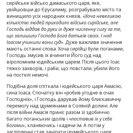
сирійське військо дамаського царя, яке,
увійшовши до Єрусалиму, розграбувало місто та
винищило усіх народних князів. «
Хоча невеликою
кількістю людей приходило військо сирійське, але
Господь віддав до руки їх дуже численну силу за те,
що залишили Господа Бога батьків своїх. І над
Іоасом учинили вони суд
». Дуже важливе значення
мають останні слова. Хоча сирійці були поганами,
Господь змусив їх вчинити Його суд над
віроломним юдейським царем. Після цього Іоас
тяжко захворів, і раби, що повстали, убили його
на постелі немочі.
Подібна доля спіткала і юдейського царя Амасію,
сина Іоаса. Спочатку він «робив угодне в очах
Господніх», і Господь дарував йому блискавичну
перемогу над ідумеянами в Соляній долині. Але
після війни Амасія приніс разом зі здобиччю
багато поганських ідолів і «
поставив їх у себе
богами
», кланяючись і кадячи їм. А потім у
засліпленні став зачіпати ідумейського царя: