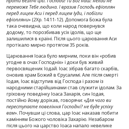
проти безлічі цієї. Господи! Ти Бог наш: нехай не
переможе Тебе людина. І вразив Господь ефіоплян
перед лицем Аси і перед лицем Іуди, і побігли
ефіопляни
» (2Хр. 14:11-12). Допомога Божа була
така очевидна, що коли народ повернувся
додому, то порозбивав усіх ідолів, що ще
залишилися в країні. Після цього царювання Аси
протікало мирно протягом 35 років.
Царювання Іоаса було мирним, поки він «робив
угодне в очах Господніх» і доки був живий
первосвященик Іодай. Іоас зібрав багато скарбів,
оновив храм Божий в Єрусалимі. Але після смерті
Іодая, Іоас відступив від Господа і разом із
народними старійшинами став служити ідолам. За
гріховну поведінку Іоаса Захарія, син Іодая,
постійно йому дорікав, говорячи: «
Для чого ви
переступаєте повеління Господні? не буде успіху
вам
». Почувши ці слова, цар Іоас наказав побити
камінням Божого чоловіка Захарію. Незабаром
після цього на царство Іоаса напало невелике