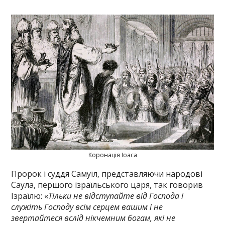
Коронація Іоаса
Пророк і суддя Самуїл, представляючи народові
Саула, першого ізраїльського царя, так говорив
Ізраїлю: «
Тільки не відступайте від Господа і
служіть Господу всім серцем вашим і не
звертайтеся вслід нікчемним богам, які не