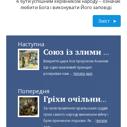
бути успішним керівником народу – означає
любити Бога і виконувати Його заповіді.
Зміст
Наступна
Союз із злими і безбожними приносить зло
Викриття царя Аси пророком Ананієм
Ще один важливий принцип
розкриває нам ...
Читати далі
Попередня
Гріхи очільників народу є причиною поразки на війні
За часів правління ізраїльських суддів
гріхи самого народу викликали війну і
були причиною поразки. Як ...
Читати
далі