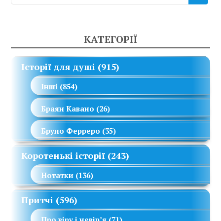
КАТЕГОРІЇ
Історії для душі
(915)
Інші
(854)
Браян Кавано
(26)
Бруно Ферреро
(35)
Коротенькі історії
(243)
Нотатки
(136)
Притчі
(596)
Про віру і невір’я
(71)