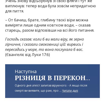
Учень знову відсьорбнув зі своєї фляги і тут же
виплюнув: тепер вода була зовсім непридатною
для пиття.
– От бачиш, брате, глибину твоєї віри можна
виміряти лише одним ковтком води, – сказав
старець, разом відповівши на всі його питання.
Господь сказав: коли б ви мали віру, як зерно
гірчичне, і сказали смоковниці цій: вирвись і
пересадись у море, то вона послухала б вас.
(Євангеліє від Луки 17:6)
Наступна
РІЗНИЦЯ В ПЕРЕКОНАННЯХ
Одного дня атеїст запитав віруючого: - А якщо після
смерті ви виявите, що раю, про ...
Читати далі