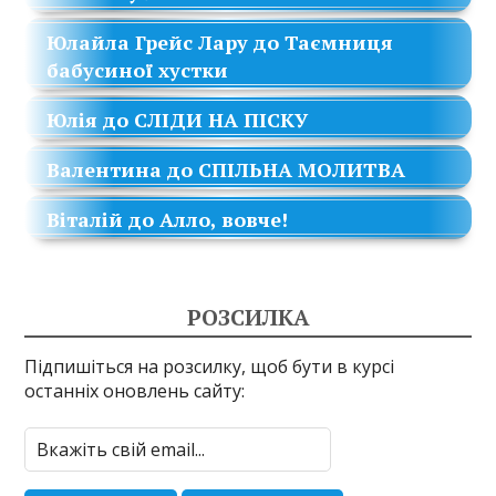
Юлайла Грейс Лару
до
Таємниця
бабусиної хустки
Юлія
до
СЛІДИ НА ПІСКУ
Валентина
до
СПІЛЬНА МОЛИТВА
Віталій
до
Алло, вовче!
РОЗСИЛКА
Підпишіться на розсилку, щоб бути в курсі
останніх оновлень сайту: