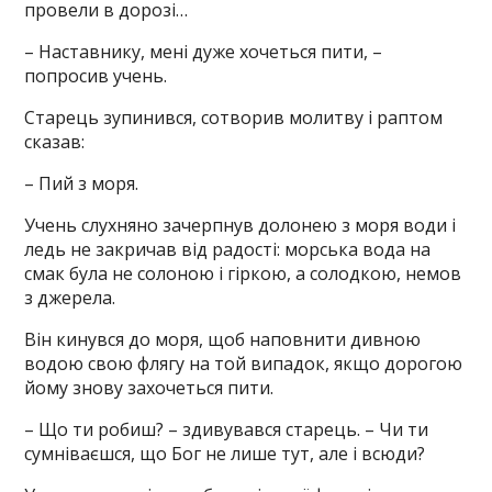
провели в дорозі…
– Наставнику, мені дуже хочеться пити, –
попросив учень.
Старець зупинився, сотворив молитву і раптом
сказав:
– Пий з моря.
Учень слухняно зачерпнув долонею з моря води і
ледь не закричав від радості: морська вода на
смак була не солоною і гіркою, а солодкою, немов
з джерела.
Він кинувся до моря, щоб наповнити дивною
водою свою флягу на той випадок, якщо дорогою
йому знову захочеться пити.
– Що ти робиш? – здивувався старець. – Чи ти
сумніваєшся, що Бог не лише тут, але і всюди?