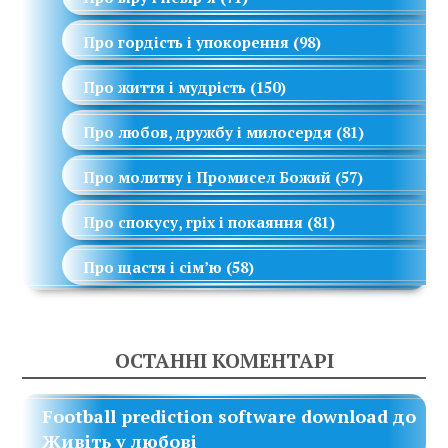
Про гордість і упокорення
(98)
Про життя і мудрість
(150)
Про любов, дружбу і милосердя
(81)
Про молитву і Промисел Божий
(57)
Про спокусу, гріх і покаяння
(81)
Про щастя і сім’ю
(58)
ОСТАННІ КОМЕНТАРІ
Football prediction software download
до
Живіть у любові