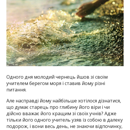
Одного дня молодий чернець йшов зі своїм
учителем берегом моря і ставив йому різні
питання.
Але насправді йому найбільше хотілося дізнатися,
що думає старець про глибину його віри і чи
дійсно вважає його кращим зі своїх учнів? Адже
тільки його одного учитель узяв із собою в далеку
подорож, і вони весь день, не знаючи відпочинку,