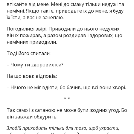
втікайте від мене. Мені до смаку тільки недужі та
немічні. Якщо такі є, приводьте їх до мене, я буду
їх їсти, а вас не зачеплю.
Погодилися звірі. Приводили до нього недужих,
він їх пожирав, а разом роздирав і здорових, що
немічних приводили.
Тоді його спитали:
– Чому ти здорових їси?
На що вовк відповів:
– Нічого не міг вдіяти, бо бачив, що всі вони хворі.
* *
Так само і з сатаною не може бути жодних угод. Бо
він завжди обдурить.
Злодій приходить тільки для того, щоб украсти,