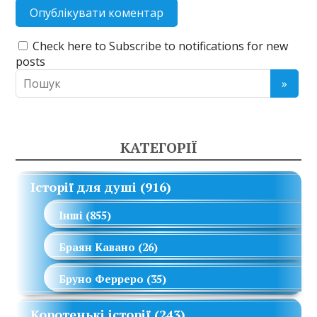
Check here to Subscribe to notifications for new
posts
КАТЕГОРІЇ
Історії для душі
(916)
Інші
(855)
Браян Кавано
(26)
Бруно Ферреро
(35)
Коротенькі історії
(243)