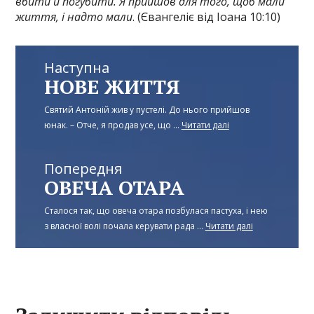
вбити й погубити. Я прийшов для того, щоб мали
життя, і надто мали
. (Євангеліє від Іоана 10:10)
Наступна
НОВЕ ЖИТТЯ
Святий Антоній жив у пустелі. До нього прийшов
юнак. – Отче, я продав усе, що ...
Читати далі
Попередня
ОВЕЧА ОТАРА
Сталося так, що овеча отара позбулася пастуха, і нею
з власної волі почала керувати рада ...
Читати далі