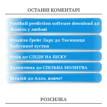
ОСТАННІ КОМЕНТАРІ
Football prediction software download
до
Живіть у любові
Юлайла Грейс Лару
до
Таємниця
бабусиної хустки
Юлія
до
СЛІДИ НА ПІСКУ
Валентина
до
СПІЛЬНА МОЛИТВА
Віталій
до
Алло, вовче!
РОЗСИЛКА