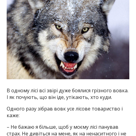
В одному лісі всі звірі дуже боялися грізного вовка.
І як почують, що він іде, утікають, хто куди.
Одного разу зібрав вовк усе лісове товариство і
каже:
– Не бажаю я більше, щоб у моєму лісі панував
страх. Не дивіться на мене, як на ненаситного і не