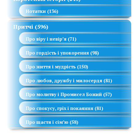
Нотатки
(136)
Притчі
(596)
Про віру і невір’я
(71)
Про гордість і упокорення
(98)
Про життя і мудрість
(150)
Про любов, дружбу і милосердя
(81)
Про молитву і Промисел Божий
(57)
Про спокусу, гріх і покаяння
(81)
Про щастя і сім’ю
(58)