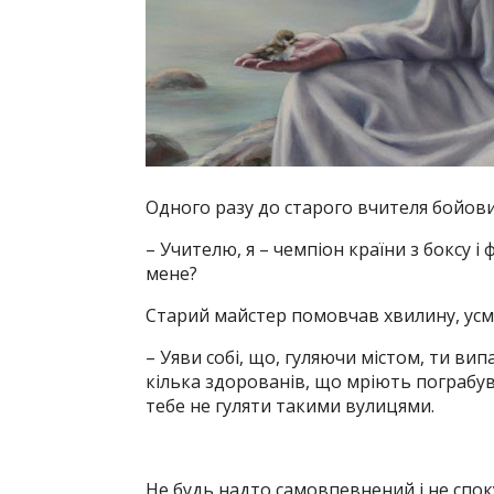
Одного разу до старого вчителя бойови
– Учителю, я – чемпіон країни з боксу 
мене?
Старий майстер помовчав хвилину, усміх
– Уяви собі, що, гуляючи містом, ти в
кілька здорованів, що мріють пограбува
тебе не гуляти такими вулицями.
Не будь надто самовпевнений і не спок