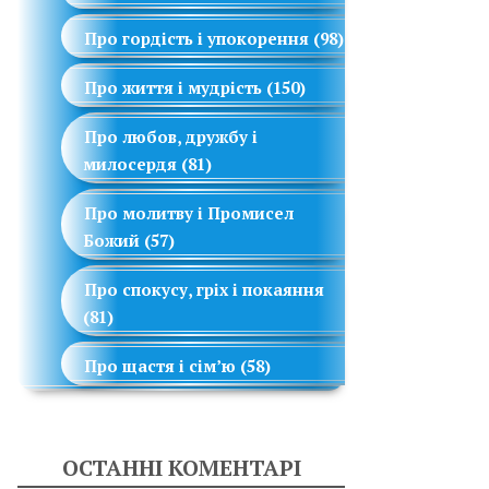
Про гордість і упокорення
(98)
Про життя і мудрість
(150)
Про любов, дружбу і
милосердя
(81)
Про молитву і Промисел
Божий
(57)
Про спокусу, гріх і покаяння
(81)
Про щастя і сім’ю
(58)
ОСТАННІ КОМЕНТАРІ