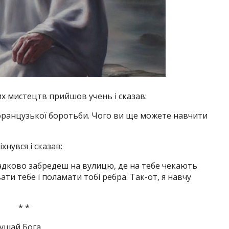
х мистецтв прийшов учень і сказав:
і французької боротьби. Чого ви ще можете навчити
нувся і сказав:
ипадково забредеш на вулицю, де на тебе чекають
ти тебе і поламати тобі ребра. Так-от, я навчу
* *
ушай Бога.