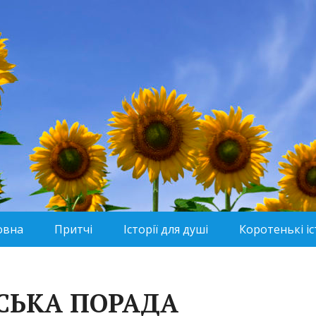
овна
Притчі
Історії для душі
Коротенькі іс
СЬКА ПОРАДА