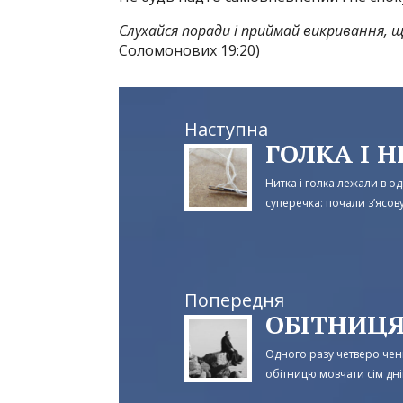
Слухайся поради і приймай викривання, 
Соломонових 19:20)
Наступна
ГОЛКА І 
Нитка і голка лежали в о
суперечка: почали з’ясовув
Попередня
ОБІТНИЦ
Одного разу четверо ченц
обітницю мовчати сім днів