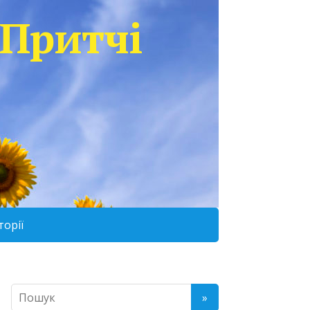
Притчі
торії