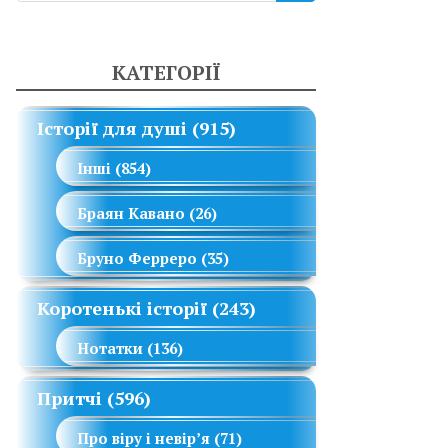
КАТЕГОРІЇ
Історії для душі
(915)
Інші
(854)
Браян Кавано
(26)
Бруно Ферреро
(35)
Коротенькі історії
(243)
Нотатки
(136)
Притчі
(596)
Про віру і невір’я
(71)