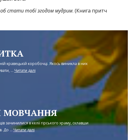
щоб стати тобі згодом мудрим
. (Книга притч
НИТКА
дній кравецькій коробочці. Якось виникла в них
ати, ...
Читати далі
Я МОВЧАННЯ
ів зачинилися в келії гірського храму, склавши
. До ...
Читати далі