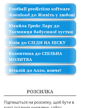
Football prediction software
download
до
Живіть у любові
Юлайла Грейс Лару
до
Таємниця бабусиної хустки
Юлія
до
СЛІДИ НА ПІСКУ
Валентина
до
СПІЛЬНА
МОЛИТВА
Віталій
до
Алло, вовче!
РОЗСИЛКА
Підпишіться на розсилку, щоб бути в
курсі останніх оновлень сайту: