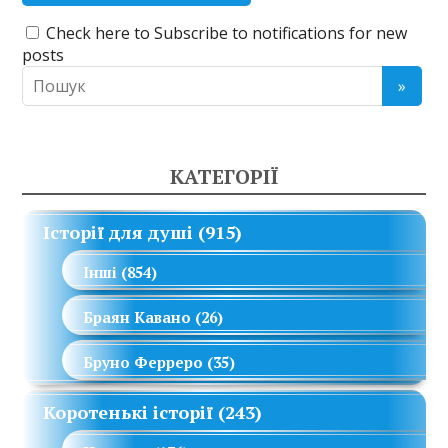
Check here to Subscribe to notifications for new
posts
КАТЕГОРІЇ
Історії для душі
(915)
Інші
(854)
Браян Кавано
(26)
Бруно Ферреро
(35)
Коротенькі історії
(243)