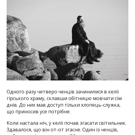
Одного разу четверо ченців зачинилися в келії
гірського храму, склавши обітницю мовчати сім
днів. До них мав доступ тільки хлопець-служка,
що приносив усе потрібне.
Коли настала ніч, у келії почав згасати світильник.
Здавалося, що він от-от згасне. Один із ченців,