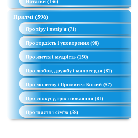
Нотатки
(136)
Притчі
(596)
Про віру і невір’я
(71)
Про гордість і упокорення
(98)
Про життя і мудрість
(150)
Про любов, дружбу і милосердя
(81)
Про молитву і Промисел Божий
(57)
Про спокусу, гріх і покаяння
(81)
Про щастя і сім’ю
(58)