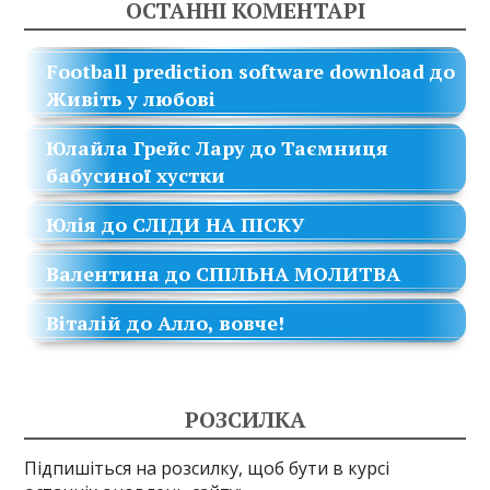
ОСТАННІ КОМЕНТАРІ
Football prediction software download
до
Живіть у любові
Юлайла Грейс Лару
до
Таємниця
бабусиної хустки
Юлія
до
СЛІДИ НА ПІСКУ
Валентина
до
СПІЛЬНА МОЛИТВА
Віталій
до
Алло, вовче!
РОЗСИЛКА
Підпишіться на розсилку, щоб бути в курсі