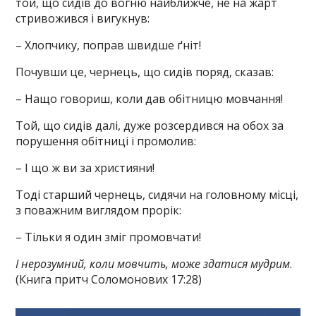
той, що сидів до вогню найближче, не на жарт
стривожився і вигукнув:
– Хлопчику, поправ швидше ґніт!
Почувши це, чернець, що сидів поряд, сказав:
– Нащо говориш, коли дав обітницю мовчання!
Той, що сидів далі, дуже розсердився на обох за
порушення обітниці і промолив:
– І що ж ви за християни!
Тоді старший чернець, сидячи на головному місці,
з поважним виглядом прорік:
– Тільки я один зміг промовчати!
І нерозумний, коли мовчить, може здатися мудрим
.
(Книга притч Соломонових 17:28)