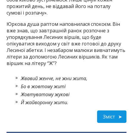
прожитий день, не віддавай його на поталу
сумові і розпачу».
Юркова душа раптом наповнилася спокоєм. Він
вже знав, що завтрашній ранок розпочне з
упорядкування Лесиних віршів, що буде
опікуватися виходом у світ вже готової до друку
Лесиної абетки. І незабаром малюки вивчатимуть
літери за допомогою Лесиних віршиків. Як там
віршик на літеру “Ж”?
Жвавий женче, не жни жита,
Бо в жовтому житі
Жовтуватому жукові
Й жайворонку жити.
Зміст