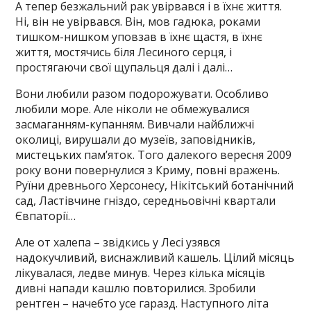
А тепер безжальний рак увірвався і в їхнє життя.
Ні, він не увірвався. Він, мов гадюка, роками
тишком-нишком уповзав в їхнє щастя, в їхнє
життя, мостячись біля Лесиного серця, і
простягаючи свої щупальця далі і далі…
Вони любили разом подорожувати. Особливо
любили море. Але ніколи не обмежувалися
засмаганням-купанням. Вивчали найближчі
околиці, вирушали до музеїв, заповідників,
мистецьких пам’яток. Того далекого вересня 2009
року вони повернулися з Криму, повні вражень.
Руїни древнього Херсонесу, Нікітський ботанічний
сад, Ластівчине гніздо, середньовічні квартали
Євпаторії…
Але от халепа – звідкись у Лесі узявся
надокучливий, виснажливий кашель. Цілий місяць
лікувалася, ледве минув. Через кілька місяців
дивні напади кашлю повторилися. Зробили
рентген – начебто усе гаразд. Наступного літа