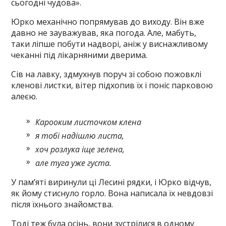
сьогодні чудова».
Юрко механічно попрямував до виходу. Він вже
давно не зауважував, яка погода. Але, мабуть,
таки ліпше побути надворі, аніж у виснажливому
чеканні під лікарняними дверима.
Сів на лавку, здмухнув поруч зі собою пожовклі
кленові листки, вітер підхопив їх і поніс парковою
алеєю.
Карооким листочком клена
я тобі надішлю листа,
хоч розлука іще зелена,
але туга уже густа.
У пам’яті виринули ці Лесині рядки, і Юрко відчув,
як йому стиснуло горло. Вона написала їх невдовзі
після їхнього знайомства.
Тоді теж була осінь, вони зустрілися в одному