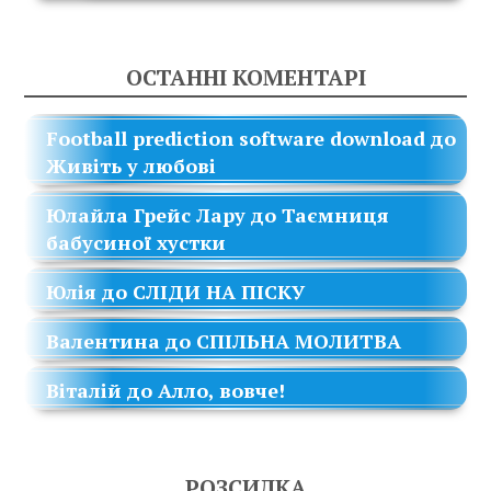
ОСТАННІ КОМЕНТАРІ
Football prediction software download
до
Живіть у любові
Юлайла Грейс Лару
до
Таємниця
бабусиної хустки
Юлія
до
СЛІДИ НА ПІСКУ
Валентина
до
СПІЛЬНА МОЛИТВА
Віталій
до
Алло, вовче!
РОЗСИЛКА