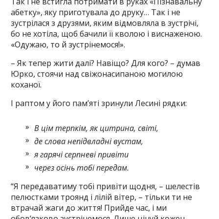
Так і не встигла потримати в руках «Пізнавальну
абетку», яку приготувала до друку… Так і не
зустрілася з друзями, яким відмовляла в зустрічі,
бо не хотіла, щоб бачили її кволою і виснаженою.
«Одужаю, то й зустрінемося!».
– Як тепер жити далі? Навіщо? Для кого? – думав
Юрко, стоячи над свіжонасипаною могилою
коханої.
І раптом у його пам’яті зринули Лесині рядки:
В цім терпкім, як цитрина, світі,
де слова непідвладні вустам,
я гарячі серпневі привіти
через осінь тобі передам.
“Я передаватиму тобі привіти щодня, – шелестів
пелюстками троянд і лілій вітер, – тільки ти не
втрачай жаги до життя! Прийде час, і ми
обов’язково зустрінемося. Лише цінуй кожен