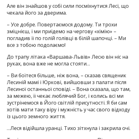
Але він знайшов у собі сили посміхнутися Лесі, що
чекала його за дверима.
– Усе добре. Повертаємося додому. Ти трохи
зміцнієш, і ми приїдемо на чергову «хімію» –
погладив її по голій голівці в білій шапочці. – Ми
все з тобою подолаємо!
До трапу літака «Варшава-Львів» Лесю він ніс на
руках, вона вже не могла стояти…
– Ви боїтеся більше, ніж вона, – сказав священик
Лесиній мамі і Юркові, вийшовши з палати після
Лесиної останньої сповіді. – Вона сказала, що там,
за межею, її чекає люблячий Бог, і колись всі ми
зустрінемося в Його світлій присутності. Я би сам
хотів мати таку віру і мужність у час свого відходу
із цього земного життя.
…Леся відійшла уранці. Тихо зітхнула і закрила очі.