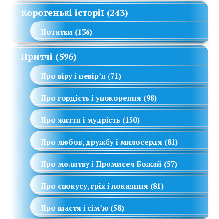
Коротенькі історії
(243)
Нотатки
(136)
Притчі
(596)
Про віру і невір’я
(71)
Про гордість і упокорення
(98)
Про життя і мудрість
(150)
Про любов, дружбу і милосердя
(81)
Про молитву і Промисел Божий
(57)
Про спокусу, гріх і покаяння
(81)
Про щастя і сім’ю
(58)