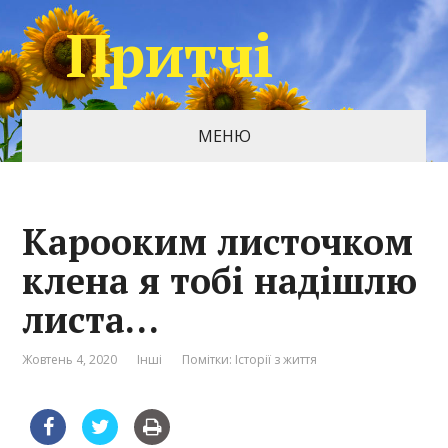
Притчі
МЕНЮ
Карооким листочком
клена я тобі надішлю
листа…
Жовтень 4, 2020
Інші
Помітки:
Історії з життя