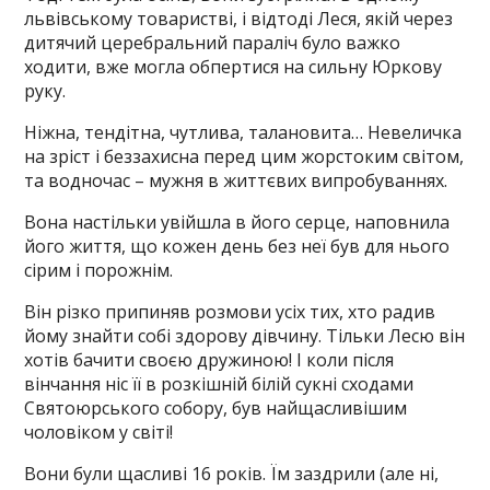
львівському товаристві, і відтоді Леся, якій через
дитячий церебральний параліч було важко
ходити, вже могла обпертися на сильну Юркову
руку.
Ніжна, тендітна, чутлива, талановита… Невеличка
на зріст і беззахисна перед цим жорстоким світом,
та водночас – мужня в життєвих випробуваннях.
Вона настільки увійшла в його серце, наповнила
його життя, що кожен день без неї був для нього
сірим і порожнім.
Він різко припиняв розмови усіх тих, хто радив
йому знайти собі здорову дівчину. Тільки Лесю він
хотів бачити своєю дружиною! І коли після
вінчання ніс її в розкішній білій сукні сходами
Святоюрського собору, був найщасливішим
чоловіком у світі!
Вони були щасливі 16 років. Їм заздрили (але ні,