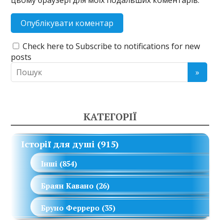
Check here to Subscribe to notifications for new
posts
КАТЕГОРІЇ
Історії для душі
(915)
Інші
(854)
Браян Кавано
(26)
Бруно Ферреро
(35)