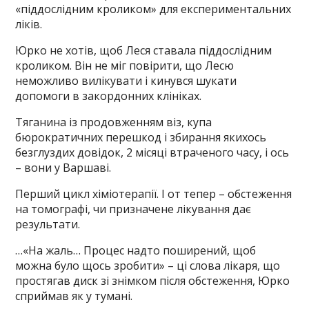
«піддослідним кроликом» для експериментальних
ліків.
Юрко не хотів, щоб Леся ставала піддослідним
кроликом. Він не міг повірити, що Лесю
неможливо вилікувати і кинувся шукати
допомоги в закордонних клініках.
Тяганина із продовженням віз, купа
бюрократичних перешкод і збирання якихось
безглуздих довідок, 2 місяці втраченого часу, і ось
– вони у Варшаві.
Перший цикл хіміотерапії. І от тепер – обстеження
на томографі, чи призначене лікування дає
результати.
…«На жаль… Процес надто поширений, щоб
можна було щось зробити» – ці слова лікаря, що
простягав диск зі знімком після обстеження, Юрко
сприймав як у тумані.