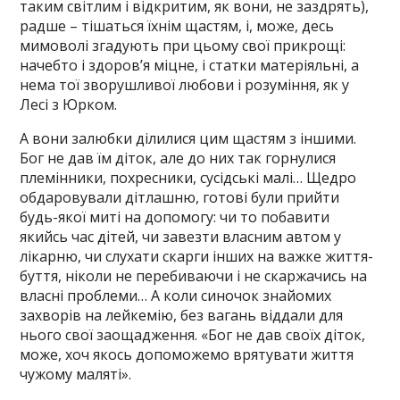
таким світлим і відкритим, як вони, не заздрять),
радше – тішаться їхнім щастям, і, може, десь
мимоволі згадують при цьому свої прикрощі:
начебто і здоров’я міцне, і статки матеріяльні, а
нема тої зворушливої любови і розуміння, як у
Лесі з Юрком.
А вони залюбки ділилися цим щастям з іншими.
Бог не дав їм діток, але до них так горнулися
племінники, похресники, сусідські малі… Щедро
обдаровували дітлашню, готові були прийти
будь-якої миті на допомогу: чи то побавити
якийсь час дітей, чи завезти власним автом у
лікарню, чи слухати скарги інших на важке життя-
буття, ніколи не перебиваючи і не скаржачись на
власні проблеми… А коли синочок знайомих
захворів на лейкемію, без вагань віддали для
нього свої заощадження. «Бог не дав своїх діток,
може, хоч якось допоможемо врятувати життя
чужому маляті».