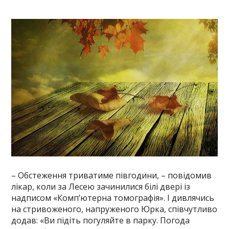
– Обстеження триватиме півгодини, – повідомив
лікар, коли за Лесею зачинилися білі двері із
надписом «Комп’ютерна томографія». І дивлячись
на стривоженого, напруженого Юрка, співчутливо
додав: «Ви підіть погуляйте в парку. Погода