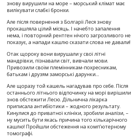
знову вирушили на море – морський клімат має
вилікувати слабкі бронхи.
Але після повернення з Болгарії Леся знову
прокашляла цілий місяць. І начебто запалення
нема, і повторний рентген нічого загрозливого не
показує, а напади кашлю сказати слова не давали!
Отак щороку вони вирушали у свої літні
мандрівки, пізнавали світ, вивчали мови.
Привозили своїм племінникам-похресникам,
батькам і друзям заморські дарунки…
Але щоразу той кашель нагадував про себе. Після
останнього літнього відпочинку на морі вирішили
знов обстежити Лесю. Дільнична лікарка
приписала антибіотики – жодного результату.
Кинулися до приватної клініки, зробили аналізи, –
ну мусить бути якась причина того кількарічного
кашлю! Пройшли обстеження на комп’ютерному
томографі.