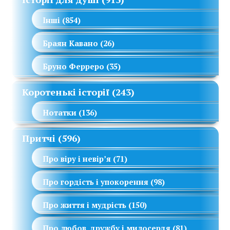
Інші
(854)
Браян Кавано
(26)
Бруно Ферреро
(35)
Коротенькі історії
(243)
Нотатки
(136)
Притчі
(596)
Про віру і невір’я
(71)
Про гордість і упокорення
(98)
Про життя і мудрість
(150)
Про любов, дружбу і милосердя
(81)