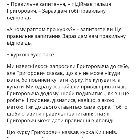
– Правильне запитання, – підіймає пальця
Григорович. – Зараз дам тобі правильну
відповідь.
«А чому раптом про курку?» – запитаєте ви. Це
правильне запитання. Зараз дам вам правильну
відповідь.
З куркою було таке.
Ми навесні якось запросили Григоровича до себе,
але Григорович сказав, що він не може нікуди
їхати, бо повинен купати курку. Не купувати, а
купати. Ми одразу ж знайшли привід приїхати до
Григоровича додому, щоби подивитись, як він це
робить. І головне, дізнатися, навіщо, з якою
метою. І як до цього ставиться сама курка. Тобто
щоби ставити правильні запитання, на які
Григорович може дати правильні відповіді.
Цю курку Григорович назвав курка Кишинів.