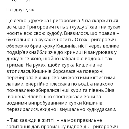
По-друге, як.
Це легко. Дружина Григоровича Ліза скаржиться
всім, що Григорович геть з глузду з’їхав і на руках
носить всю свою худобу. Виявилося, що правда –
буквально на руках їх носить. Отож Григорович
обережно брав курку Кишинів, ніс її через велике
подвір’я якнайближче до криниці й занурював у
діжку зі свіжою, щойно набраною водою. І так
тримав. На руках, щоби курка Кишинів не
втопилася. Кишинів борсалася на поверхні,
перебирала в діжці своїми жовтими кігтистими
лапами, енергійно плескала по воді, а навколо
пожвавлено збиралися інші кури та півень Зіна
Іванівна. Зловтішно спостерігали вони за
водними випробуваннями курки Кишинів,
перезиралися, єхидно і знущально кудкудакали.
– Так завжди в житті, – на моє правильне
запитання дав правильну відповідь Григорович. –