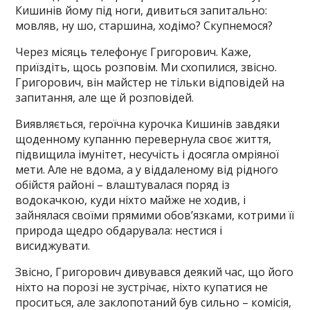
Кишинів йому під ноги, дивиться запитально:
мовляв, ну шо, старшина, ходімо? Скупнемося?
Через місяць телефонує Григорович. Каже,
приїздіть, щось розповім. Ми схопилися, звісно.
Григорович, він майстер не тільки відповідей на
запитання, але ще й розповідей.
Виявляється, героїчна курочка Кишинів завдяки
щоденному купанню перевернула своє життя,
підвищила імунітет, несучість і досягла омріяної
мети. Але не вдома, а у віддаленому від рідного
обійстя районі – влаштувалася поряд із
водокачкою, куди ніхто майже не ходив, і
зайнялася своїми прямими обов’язками, котрими її
природа щедро обдарувала: нестися і
висиджувати.
Звісно, Григорович дивувався деякий час, що його
ніхто на порозі не зустрічає, ніхто купатися не
проситься, але заклопотаний був сильно – комісія,