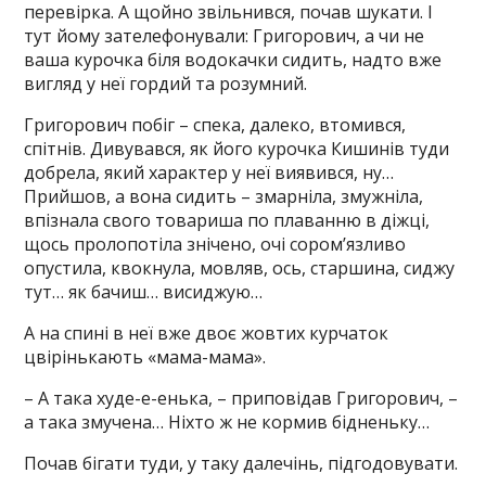
перевірка. А щойно звільнився, почав шукати. І
тут йому зателефонували: Григорович, а чи не
ваша курочка біля водокачки сидить, надто вже
вигляд у неї гордий та розумний.
Григорович побіг – спека, далеко, втомився,
спітнів. Дивувався, як його курочка Кишинів туди
добрела, який характер у неї виявився, ну…
Прийшов, а вона сидить – змарніла, змужніла,
впізнала свого товариша по плаванню в діжці,
щось пролопотіла знічено, очі сором’язливо
опустила, квокнула, мовляв, ось, старшина, сиджу
тут… як бачиш… висиджую…
А на спині в неї вже двоє жовтих курчаток
цвірінькають «мама-мама».
– А така худе-е-енька, – приповідав Григорович, –
а така змучена… Ніхто ж не кормив бідненьку…
Почав бігати туди, у таку далечінь, підгодовувати.