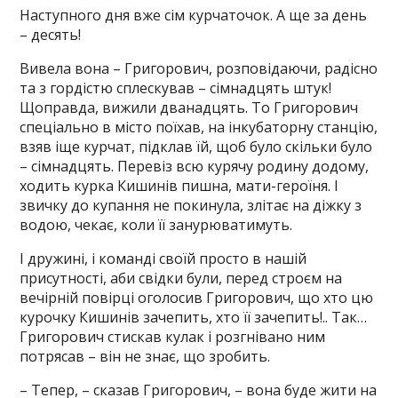
Наступного дня вже сім курчаточок. А ще за день
– десять!
Вивела вона – Григорович, розповідаючи, радісно
та з гордістю сплескував – сімнадцять штук!
Щоправда, вижили дванадцять. То Григорович
спеціально в місто поїхав, на інкубаторну станцію,
взяв іще курчат, підклав їй, щоб було скільки було
– сімнадцять. Перевіз всю курячу родину додому,
ходить курка Кишинів пишна, мати-героїня. І
звичку до купання не покинула, злітає на діжку з
водою, чекає, коли її занурюватимуть.
І дружині, і команді своїй просто в нашій
присутності, аби свідки були, перед строєм на
вечірній повірці оголосив Григорович, що хто цю
курочку Кишинів зачепить, хто її зачепить!.. Так…
Григорович стискав кулак і розгнівано ним
потрясав – він не знає, що зробить.
– Тепер, – сказав Григорович, – вона буде жити на