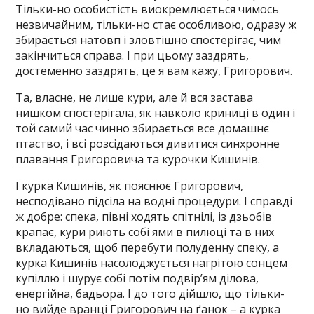
Тільки-но особистість виокремлюється чимось
незвичайним, тільки-но стає особливою, одразу ж
збирається натовп і зловтішно спостерігає, чим
закінчиться справа. І при цьому заздрять,
достеменно заздрять, це я вам кажу, Григорович.
Та, власне, не лише кури, але й вся застава
нишком спостерігала, як навколо криниці в один і
той самий час чинно збирається все домашнє
птаство, і всі розсідаються дивитися синхронне
плавання Григоровича та курочки Кишинів.
І курка Кишинів, як пояснює Григорович,
несподівано підсіла на водні процедури. І справді
ж добре: спека, півні ходять спітнілі, із дзьобів
крапає, кури риють собі ями в пилюці та в них
вкладаються, щоб перебути полуденну спеку, а
курка Кишинів насолоджується нагрітою сонцем
купіллю і шурує собі потім подвір’ям ділова,
енергійна, бадьора. І до того дійшло, що тільки-
но вийде вранці Григорович на ґанок – а курка