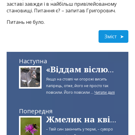
заставі завжди і в найбільш привілейованому
становищі. Питання є? – запитав Григорович.
Питань не було.
Зміст
Наступна
«Віддам віслюка в добрі руки»
Якщо на стовпі чи огорожі висить
папірець, отже, його не просто так
повісили. Його повісили ...
Читати далі
Попередня
Жмелик на квіточці
– Твій син закінчить у тюрмі, – суворо