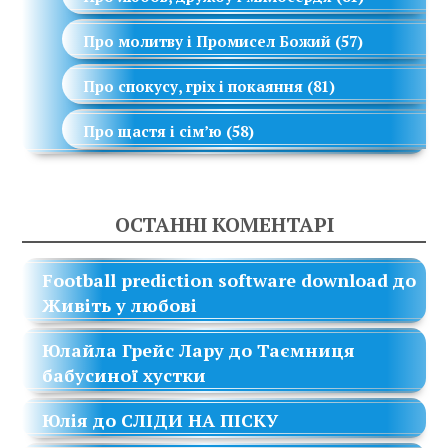
Про молитву і Промисел Божий
(57)
Про спокусу, гріх і покаяння
(81)
Про щастя і сім’ю
(58)
ОСТАННІ КОМЕНТАРІ
Football prediction software download
до
Живіть у любові
Юлайла Грейс Лару
до
Таємниця
бабусиної хустки
Юлія
до
СЛІДИ НА ПІСКУ