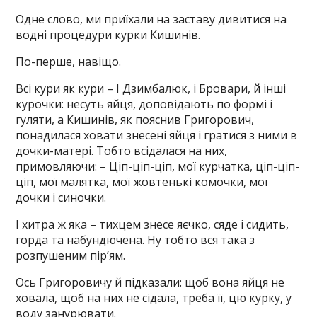
Одне слово, ми приїхали на заставу дивитися на
водні процедури курки Кишинів.
По-перше, навіщо.
Всі кури як кури – І Дзимбалюк, і Бровари, й інші
курочки: несуть яйця, доповідають по формі і
гуляти, а Кишинів, як пояснив Григорович,
понадилася ховати знесені яйця і гратися з ними в
дочки-матері. Тобто всідалася на них,
примовляючи: – Ціп-ціп-ціп, мої курчатка, ціп-ціп-
ціп, мої малятка, мої жовтенькі комочки, мої
дочки і синочки.
І хитра ж яка – тихцем знесе яєчко, сяде і сидить,
горда та набундючена. Ну тобто вся така з
розпушеним пір’ям.
Ось Григоровичу й підказали: щоб вона яйця не
ховала, щоб на них не сідала, треба її, цю курку, у
воду занурювати.