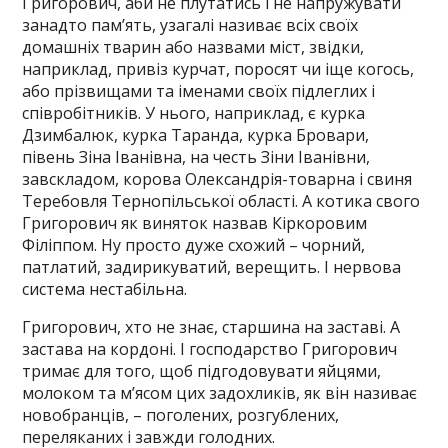
Григорович, аби не плутатись і не напружувати
занадто пам’ять, узагалі називає всіх своїх
домашніх тварин або назвами міст, звідки,
наприклад, привіз курчат, поросят чи іще когось,
або прізвищами та іменами своїх підлеглих і
співробітників. У нього, наприклад, є курка
Дзимбалюк, курка Таранда, курка Бровари,
півень Зіна Іванівна, на честь Зіни Іванівни,
завскладом, корова Олександрія-товарна і свиня
Теребовля Тернопільської області. А котика свого
Григорович як виняток назвав Кіркоровим
Філіппом. Ну просто дуже схожий – чорний,
патлатий, задирикуватий, верещить. І нервова
система нестабільна.
Григорович, хто не знає, старшина на заставі. А
застава на кордоні. І господарство Григорович
тримає для того, щоб підгодовувати яйцями,
молоком та м’ясом цих задохликів, як він називає
новобранців, – поголених, розгублених,
переляканих і завжди голодних.