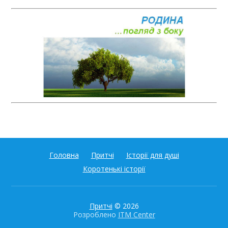
Головна
Притчі
Історії для душі
Коротенькі історії
Притчі
© 2026
Розроблено
ITM Center