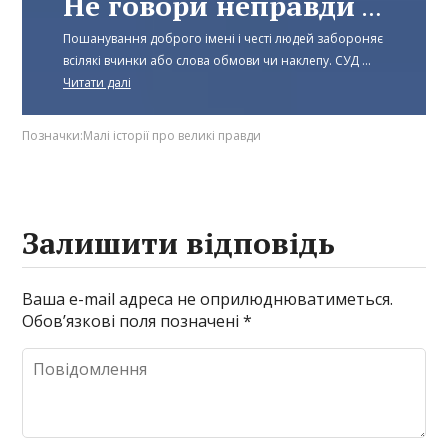
Не говори неправди – Частина 2
Пошанування доброго імені і честі людей забороняє
всілякі вчинки або слова обмови чи наклепу. СУД ...
Читати далі
Позначки:
Малі історії про великі правди
Залишити відповідь
Ваша e-mail адреса не оприлюднюватиметься.
Обов’язкові поля позначені
*