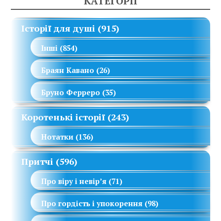
КАТЕГОРІЇ
Історії для душі
(915)
Інші
(854)
Браян Кавано
(26)
Бруно Ферреро
(35)
Коротенькі історії
(243)
Нотатки
(136)
Притчі
(596)
Про віру і невір’я
(71)
Про гордість і упокорення
(98)