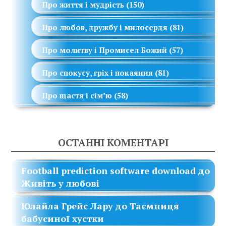
Про життя і мудрість
(150)
Про любов, дружбу і милосердя
(81)
Про молитву і Промисел Божий
(57)
Про спокусу, гріх і покаяння
(81)
Про щастя і сім’ю
(58)
ОСТАННІ КОМЕНТАРІ
Football prediction software download
до
Живіть у любові
Юлайла Грейс Лару
до
Таємниця
бабусиної хустки