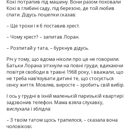
Кокі потрапив під машину. Вони разом поховали
Кокі в глибині саду, під березою, де той любив
спати. Дідусь пошепки сказав:
– Ще трохи і я б поставив хрест.
– Чому хрест? – запитав Лоран.
– Розпитай у тата, – буркнув дідусь.
Річ у тому, що вдома ніколи про це не говорили.
Батьки Лорана зітхнули на повні груди, вдихаючи
повітря свободи в травні 1968 року, і вважали, що
не треба нав’язувати дитині те, що стосується
сенсу життя. Мовляв, виросте – зробить свій вибір.
І ось у грудні в їхній маленькій паризькій квартирі
задзвонив телефон. Мама взяла слухавку,
вислухала і зблідла:
– З твоїм татом щось трапилося, – сказала вона
чоловікові.