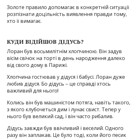
Золоте правило допомагає в конкретній ситуації
розпізнати доцільність виявлення правди тому,
хто її вимагає.
КУДИ ВІДІЙШОВ ДІДУСЬ?
Лоран був восьмилітнім хлопчиною. Він задув
вісім свічок на торті в день народження далеко
від свого дому в Парижі.
Хлопчина гостював у дідуся і бабусі. Лоран дуже
любив дідуся. Бо дідусь – це справді хтось
важливий для нього!
Колись він був машиністом потяга, навіть такого,
з якого клубочеться дим і лунає свист. Тепер у
нього був великий сад, і він часто рибалив.
Дідусь завжди був ввічливий і веселий. Одного
разу він заплакав. Це було тоді, коли його песик