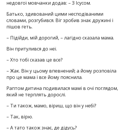
недовгої мовчанки додав: – З Ісусом.
Батько, здивований цими несподіваними
словами, розгубився. Віг зробив знак дружині і
пішов геть.
– Підійди, мій дорогий, – лагідно сказала мама.
Він притулився до неї.
– Хто тобі сказав це все?
– Жак. Він у цьому впевнений; а йому розповіла
про це мама і все йому пояснила.
Раптом дитина подивилася мамі в очі поглядом,
який не терплять дорослі.
– Ти також, мамо, віриш, що він у небі?
– Так, вірю.
– А тато також знає, де дідусь?