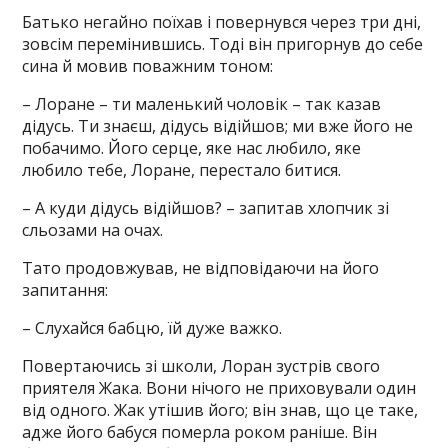
Батько негайно поїхав і повернувся через три дні,
зовсім перемінившись. Тоді він пригорнув до себе
сина й мовив поважним тоном:
– Лоране – ти маленький чоловік – так казав
дідусь. Ти знаєш, дідусь відійшов; ми вже його не
побачимо. Його серце, яке нас любило, яке
любило тебе, Лоране, перестало битися.
– А куди дідусь відійшов? – запитав хлопчик зі
сльозами на очах.
Тато продовжував, не відповідаючи на його
запитання:
– Слухайся бабцю, їй дуже важко.
Повертаючись зі школи, Лоран зустрів свого
приятеля Жака. Вони нічого не приховували один
від одного. Жак утішив його; він знав, що це таке,
адже його бабуся померла роком раніше. Він