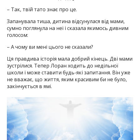
– Так, твій тато знає про це.
Запанувала тиша, дитина відсунулася від мами,
сумно поглянула на неї і сказала якимось дивним
голосом:
– А чому ви мені цього не сказали?
Ця правдива історія мала добрий кінець. Дві мами
зустрілися. Тепер Лоран ходить до недільної
школи і може ставити будь-які запитання. Він уже
не вважає, що життя, яким красивим би не було,
закінчується в ямі.