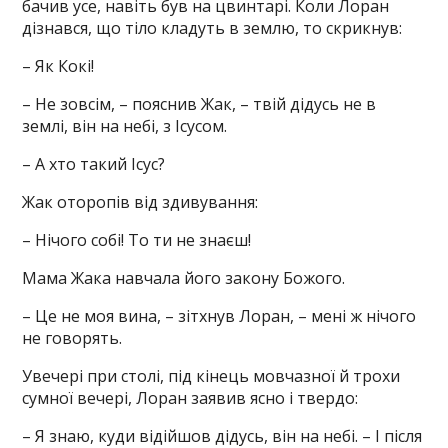
бачив усе, навіть був на цвинтарі. Коли Лоран
дізнався, що тіло кладуть в землю, то скрикнув:
– Як Кокі!
– Не зовсім, – пояснив Жак, – твій дідусь не в
землі, він на небі, з Ісусом.
– А хто такий Ісус?
Жак оторопів від здивування:
– Нічого собі! То ти не знаєш!
Мама Жака навчала його закону Божого.
– Це не моя вина, – зітхнув Лоран, – мені ж нічого
не говорять.
Увечері при столі, під кінець мовчазної й трохи
сумної вечері, Лоран заявив ясно і твердо:
– Я знаю, куди відійшов дідусь, він на небі. – І після