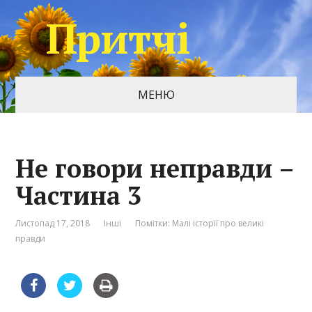
Притчі
МЕНЮ
Не говори неправди –
Частина 3
Листопад 17, 2018
Інші
Помітки:
Малі історії про великі
правди