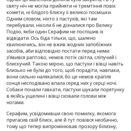
святу ніч не могла прийняти ні тремтіння повік
комети, ні блідого блиску її великої посмішки.
Одним словом, ніхто з пастухів, які там
перебували, ніколи б не дізналися про Велику
Подію, якби один Серафим не поспішив їх
відвідати. Ось біда тільки, що, шалено
хвилюючись, він не вжив жодних запобіжних
засобів, аби відповідно постати перед ними:
з’явився раптово, немов потік світла, сліпучий і
блискучий. Такою мірою, що пастухи і вівці навіть
близько не були до того, щоб порадіти, навпаки,
вони сильно налякалися, бо це немов крапля
сонця несподівано впала серед них у серці ночі.
Собаки почали гавкати, пастухи шукали порятунку
в якійсь ущелині і вівці сховали голови між
ногами.
Серафим, усвідомивши свою помилку, якомога
пригасив свій блиск, але й тут повівся необачно,
тому що тепер випромінював прозору білизну,