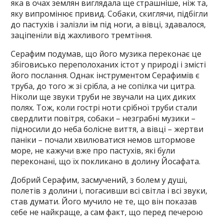
яка в очах землян виглядала ще страшніше, ніж та,
яку випромінює привид. Собаки, скиглячи, підбігли
до пастухів і залізли їм під ноги, а вівці, здавалося,
заціпеніли від жахливого тремтіння.
Серафим подумав, що його музика переконає це
збіговисько переполоханих істот у природі і змісті
його послання. Однак інструментом Серафимів є
труба, до того ж зі срібла, а не сопілка чи цитра.
Ніколи ще звуки труби не звучали на цих диких
полях. Тож, коли гострі ноти срібної труби стали
свердлити повітря, собаки – незграбні музики –
підносили до неба болісне виття, а вівці – жертви
паніки – почали хвилюватися немов штормове
море, не кажучи вже про пастухів, які були
переконані, що їх покликано в долину Йосафата.
Добрий Серафим, засмучений, з болем у душі,
полетів з долини і, погасивши всі світла і всі звуки,
став думати. Його мучило не те, що він показав
себе не найкраще, а сам факт, що перед печерою