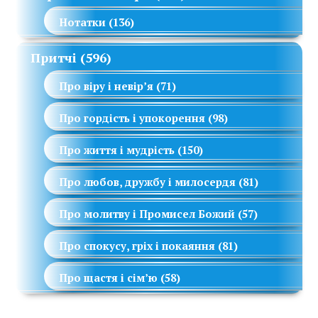
Нотатки
(136)
Притчі
(596)
Про віру і невір’я
(71)
Про гордість і упокорення
(98)
Про життя і мудрість
(150)
Про любов, дружбу і милосердя
(81)
Про молитву і Промисел Божий
(57)
Про спокусу, гріх і покаяння
(81)
Про щастя і сім’ю
(58)