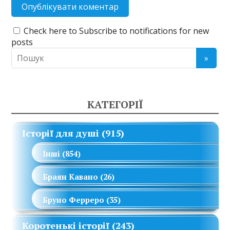
Check here to Subscribe to notifications for new
posts
КАТЕГОРІЇ
Історії для душі
(915)
Інші
(854)
Браян Кавано
(26)
Бруно Ферреро
(35)
Коротенькі історії
(243)