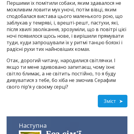
Першими їх помітили собаки, яким здавалося не
можливим ловити мух уночі, потім вівці, яким
сподобалася вистава цього маленького рою, що
заблукав у темряві, і, врешті-решт, пастухи, які,
після хвилі зволікання, зрозуміли, що в повітрі цієї
ночі появилося щось нове, і вирішили прямувати
туди, куди запрошували їх у ритмі танцю боязкі і
радісні рухи тих найновіших комах.
Отак, дорогий читачу, народилися світлячки. І
якщо ти мене здивовано запитаєш, чому їхнє
світло блимає, а не світить постійно, то я буду
дивуватися з тебе, бо хіба не змочив Серафим
свого пір’я у своєму серці?
Зміст
Наступна
Без сім'ї