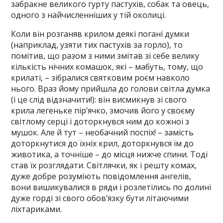
забракне великого гурту пастухів, собак та овець,
одного з найчисленніших у тій околиці.
Коли він розганяв крилом деякі погані думки
(наприклад, узяти тих пастухів за горло), то
помітив, що разом з ними змітав зі себе велику
кількість нічних комашок, які – мабуть, тому, що
крилаті, – зібралися святковим роєм навколо
нього. Враз йому прийшла до голови світла думка
(і це слід відзначити!): він висмикнув зі свого
крила легеньке пір’ячко, змочив його у своєму
світлому серці і доторкнувся ним до кожної з
мушок. Але й тут – необачний поспіх! – замість
доторкнутися до їхніх крил, доторкнувся їм до
животика, а точніше – до місця нижче спини. Тоді
став їх розглядати. Світлячки, як і решту комах,
дуже добре розуміють повідомлення ангелів,
вони вишикувалися в ряди і розлетілись по долині
дуже горді зі свого обов’язку бути літаючими
ліхтариками.