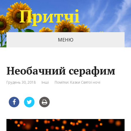
Притчі
МЕНЮ
Необачний серафим
Грудень 30, 2018
Інші
Помітки:
Казки Святої ночі