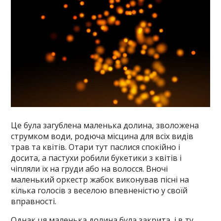
Це була загублена маленька долина, зволожена
струмком води, родюча місцина для всіх видів
трав та квітів. Отари тут паслися спокійно і
досита, а пастухи робили букетики з квітів і
чіпляли їх на груди або на волосся. Вночі
маленький оркестр жабок виконував пісні на
кілька голосів з веселою впевненістю у своїй
вправності.
Однак ця маленька долина була закрита, і в ту