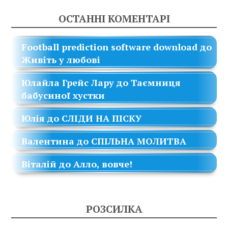
ОСТАННІ КОМЕНТАРІ
Football prediction software download
до
Живіть у любові
Юлайла Грейс Лару
до
Таємниця
бабусиної хустки
Юлія
до
СЛІДИ НА ПІСКУ
Валентина
до
СПІЛЬНА МОЛИТВА
Віталій
до
Алло, вовче!
РОЗСИЛКА