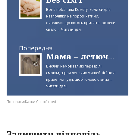
Вона побачила Комету, коли сиділа
навпочіпки на порозі хатини,
очікуючи, що когось притягне рожеве
світло ...
Читати далі
Попередня
Мама – летюча миша
Висячи немов великі перезрілі
смокви, зграя летючих мишей тієї ночі
прилетіли туди, щоб головою вниз ...
Читати далі
Позначки:
Казки Святої ночі
Залишити відповідь