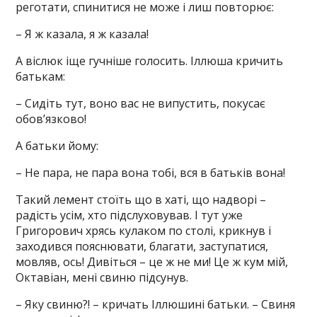
реготати, спинитися не може і лиш повторює:
– Я ж казала, я ж казала!
А віслюк іще гучніше голосить. Іллюша кричить
батькам:
– Сидіть тут, воно вас не випустить, покусає
обов’язково!
А батьки йому:
– Не пара, не пара вона тобі, вся в батьків вона!
Такий лемент стоїть що в хаті, що надворі –
радість усім, хто підслуховував. І тут уже
Григорович хрясь кулаком по столі, крикнув і
заходився пояснювати, благати, заступатися,
мовляв, ось! Дивіться – це ж не ми! Це ж кум мій,
Октавіан, мені свиню підсунув.
– Яку свиню?! – кричать Іллюшині батьки. – Свиня