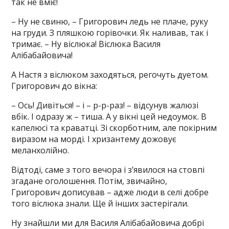
так не вміє!
– Ну не свиню, – Григорович ледь не плаче, руку
на груди. З пляшкою горівочки. Як наливав, так і
тримає. – Ну віслюка! Віслюка Василя
Алібабайовича!
А Настя з віслюком заходяться, регочуть дуетом.
Григорович до вікна:
– Ось! Дивіться! – і – р-р-раз! – відсунув жалюзі
вбік. І одразу ж – тиша. А у вікні цей недоумок. В
капелюсі та краватці. Зі скорботним, але покірним
виразом на морді. І хризантему дожовує
меланхолійно.
Відтоді, саме з того вечора і з’явилося на стовпі
згадане оголошення. Потім, звичайно,
Григорович дописував – адже люди в селі добре
того віслюка знали. Ще й інших застерігали.
Ну знайшли ми для Василя Алібабайовича добрі