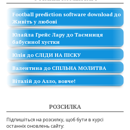
Football prediction software download
до
Живіть у любові
Юлайла Грейс Лару
до
Таємниця
бабусиної хустки
Юлія
до
СЛІДИ НА ПІСКУ
Валентина
до
СПІЛЬНА МОЛИТВА
Віталій
до
Алло, вовче!
РОЗСИЛКА
Підпишіться на розсилку, щоб бути в курсі
останніх оновлень сайту: