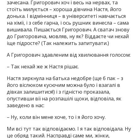
зачесана. Григорович хоч і весь на нервах, та
стоїть милується – хороша дівчина Настя, його
донька. І відмінниця – в університеті навчається
на хімії, і з себе гарна, і ось рушник винесла – сама
вишивала. Пишається Григорович. А сватач знову
до Григоровича, мовляв, ну як? Віддаєте чи нехай
іще підросте? (Так належить запитувати.)
А Григорович здавленим від хвилювання голосом:
– Так нехай же ж Настя рішає.
Настя зиркнула на батька недобре (ще б пак – з
його віслюком кусючим можна було і взагалі в
дівках залишитися!) і з гідністю проказала,
опустивши вії на розпашілі щоки, відповіла, як
заведено в нас:
– Ну, коли він мене хоче, то і я його хочу.
Ми всі тут так відповідаємо. І я так відповідала. Ну
це обряд такий. Насправді саме ми, жінки,