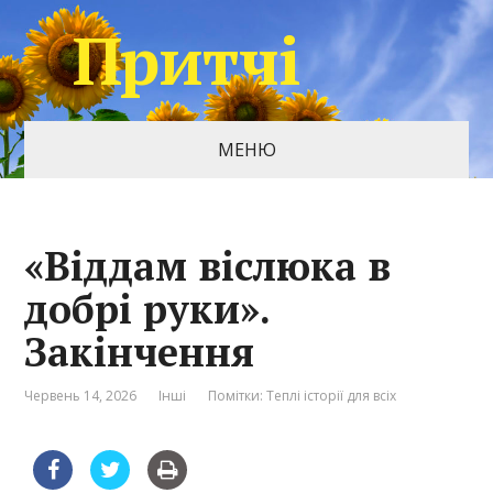
Притчі
МЕНЮ
«Віддам віслюка в
добрі руки».
Закінчення
Червень 14, 2026
Інші
Помітки:
Теплі історії для всіх