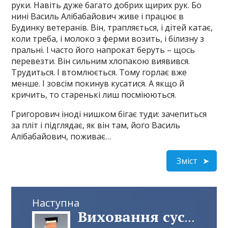
руки. Навіть дуже багато добрих щирих рук. Бо
нині Василь Алібабайович живе і працює в
Будинку ветеранів. Він, трапляється, і дітей катає,
коли треба, і молоко з ферми возить, і білизну з
пральні. І часто його напрокат беруть – щось
перевезти. Він сильним хлопакою виявився.
Трудиться. І втомлюється. Тому горлає вже
менше. І зовсім покинув кусатися. А якщо й
кричить, то старенькі лиш посміюються.
Григорович іноді нишком бігає туди: зачепиться
за пліт і підглядає, як він там, його Василь
Алібабайович, поживає…
Зміст
Наступна
Виховання сусіда