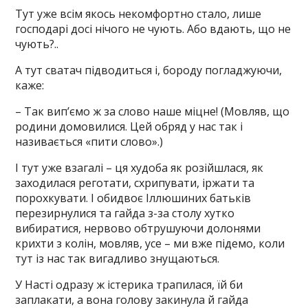
Тут уже всім якось некомфортно стало, лише
господарі досі нічого не чують. Або вдають, що не
чують?..
А тут сватач підводиться і, бороду погладжуючи,
каже:
– Так вип’ємо ж за слово наше міцне! (Мовляв, що
родини домовилися. Цей обряд у нас так і
називається «пити слово».)
І тут уже взагалі – ця худоба як розійшлася, як
заходилася реготати, схрипувати, іржати та
порохкувати. І обидвоє Іллюшиних батьків
перезирнулися та гайда з-за столу хутко
вибиратися, нервово обтрушуючи долонями
крихти з колін, мовляв, усе – ми вже підемо, коли
тут із нас так вигадливо знущаються.
У Насті одразу ж істерика трапилася, їй би
заплакати, а вона голову закинула й гайда