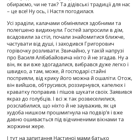
обираємо, чи не так? Та дідівські традиції для нас
– це все! Ну ось, і Настя погодилася.
Усі зраділи, калачами обмінялися здобними та
полегшено видихнули. Гостей запросили в дім,
всадовили за стіл, почали знайомитися ближче,
частувати від душі, і заходився Григорович
горівочку розливати. Звичайно, у такій напрузі
про Василя Алібабайовича ніхто й не згадав. Ну а
він, як ви вже здогадалися, вибрався дуже легко і
швидко, а там, може, й господарі стайні
посприяли, від крику його можна й ошаліти. Отож,
він вийшов, обтрусився, роззирнувся, капелюх і
краватку поправив і пішов шукати своїх. Заявився
якраз до голубців. І всі ж так розвеселилися,
розслабилися, що ніхто й не зауважив, як ця
худоба нишком прошмигнула на подвір’я і вже
давно ошивається під відчиненими вікнами та
жоржини жере.
І тут на запитання Настиної мами батько