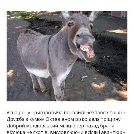
Ясна річ, у Григоровича почалися безпросвітні дні.
Дружба з кумом Октавіаном різко дала тріщину.
Добрий молдовський міліціонер назад брати
віслюка не схотів, висловлюючи всілякі авантюрні