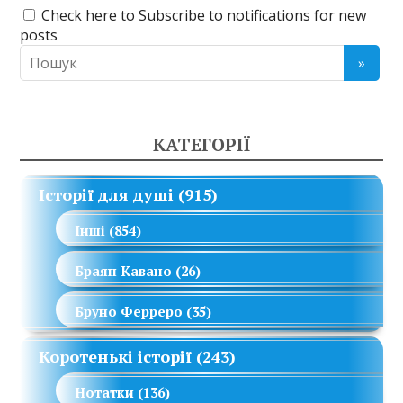
Check here to Subscribe to notifications for new
posts
КАТЕГОРІЇ
Історії для душі
(915)
Інші
(854)
Браян Кавано
(26)
Бруно Ферреро
(35)
Коротенькі історії
(243)
Нотатки
(136)