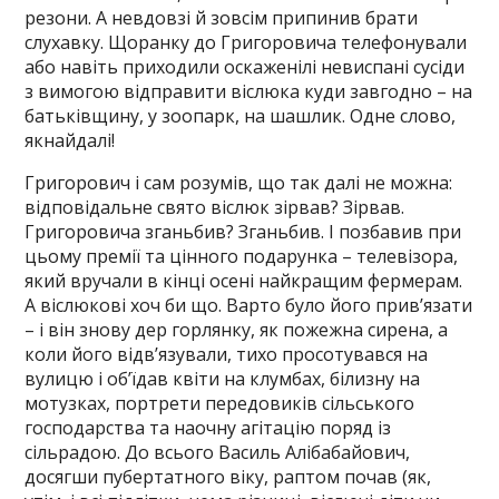
резони. А невдовзі й зовсім припинив брати
слухавку. Щоранку до Григоровича телефонували
або навіть приходили оскаженілі невиспані сусіди
з вимогою відправити віслюка куди завгодно – на
батьківщину, у зоопарк, на шашлик. Одне слово,
якнайдалі!
Григорович і сам розумів, що так далі не можна:
відповідальне свято віслюк зірвав? Зірвав.
Григоровича зганьбив? Зганьбив. І позбавив при
цьому премії та цінного подарунка – телевізора,
який вручали в кінці осені найкращим фермерам.
А віслюкові хоч би що. Варто було його прив’язати
– і він знову дер горлянку, як пожежна сирена, а
коли його відв’язували, тихо просотувався на
вулицю і об’їдав квіти на клумбах, білизну на
мотузках, портрети передовиків сільського
господарства та наочну агітацію поряд із
сільрадою. До всього Василь Алібабайович,
досягши пубертатного віку, раптом почав (як,