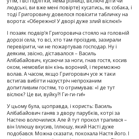
утім, і всі підлітки, нема різниці, віслючі діти чи
людські, ви вже мені повірте) кусатись, як собака, і
тоді Григоровичу довелося повісити табличку на
ворота: «Обережно! У дворі дуже злий віслюк!»
І позаяк подвір’я Григоровича стояло на головній
дорозі села, то всі, хто там проїздив, зазирали
перевірити, чи не пожартував господар. Ну і
деяким, звісно, діставалося – Василь
Алібабайович, кусаючи за ноги, гнав гостя, косив
оком, немовби він кінь вороний, і переможно
волав. А часом, якщо Григорович усе ж таки
встигав вибігти назустріч непроханим
допитливим гостям, то отримував: «І де тут
віслюк? Це ви, вуйку?! Ги-ги-ги!»
У цьому була, щоправда, і користь: Василь
Алібабайович ганяв з двору парубків, котрі за
Настею волочилися. Але й тут прокол трапився –
він Іллюшу вкусив, Іллюшу, який Насті дуже
подобався. Можна сказати, покохала Настя його. І