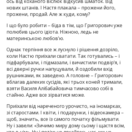
ось від коханого віслюк відкусив шматок. Від
нових штанів. І Настя плакала – прожени його,
прожени, продай. Але ж куди, кому?
І що було робити – біда в тім, що Григорович уже
полюбив цього ідіота. Ніжною, ледь не
материнською любов’ю.
Однак терпіння все ж луснуло і рішення дозріло,
коли Настю приїхали сватати. Так готувались – і
підфарбували, і підмазали, і вичистили подвір’я, і
всі дверні ручки напуцували, й оздобили вхід
рушниками, як заведено. А головне – Григорович
вблагав далеких сусідів, які трьох коней тримали,
взяти Василя Алібабайовича тимчасово собі в
стайню. Адже все зірватися може.
Приїхали від нареченого урочисто, на іномарках,
зі старостами. І квіти, і подарунки, і відеокамера –
щоб, значить, все із самого початку фільмувати.
Ну і завели: «Зичимо миру дому сьому і щастя всім,