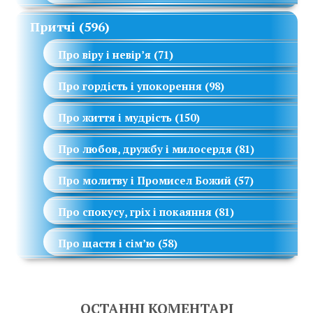
Притчі
(596)
Про віру і невір’я
(71)
Про гордість і упокорення
(98)
Про життя і мудрість
(150)
Про любов, дружбу і милосердя
(81)
Про молитву і Промисел Божий
(57)
Про спокусу, гріх і покаяння
(81)
Про щастя і сім’ю
(58)
ОСТАННІ КОМЕНТАРІ