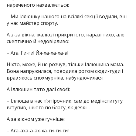
нареченого нахваляється:
– Ми Іллюшку нашого на всілякі секції водили, він
у нас майстер спорту.
А з-за вікна, жалюзі прикритого, наразі тихо, але
скептично й недовірливо:
– Ага. Ги-ги! Йя-ха-ха-ха-а!
Ніхто, може, й не розчув, тільки Іллюшина мама.
Вона напружилася, поводила ротом сюди-туди і
враз якось спохмурніла, набундючилася.
А Іллюшин тато далі своєї:
– Іллюша в нас п’ятірочник, сам до медінституту
вступив, нічого по блату, як деякі…
А за вікном уже гучніше:
– Ага-аха-а-ах-ха-ги-ги-ги!