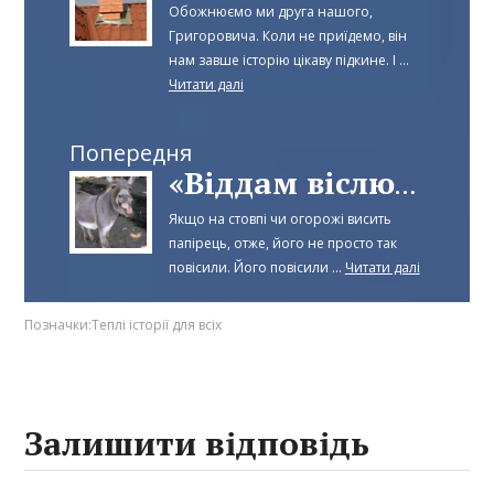
Обожнюємо ми друга нашого,
Григоровича. Коли не приїдемо, він
нам завше історію цікаву підкине. І ...
Читати далі
Попередня
«Віддам віслюка в добрі руки»
Якщо на стовпі чи огорожі висить
папірець, отже, його не просто так
повісили. Його повісили ...
Читати далі
Позначки:
Теплі історії для всіх
Залишити відповідь