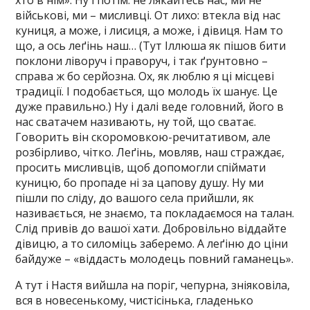
хто в нім». Ну і потім: не лякайтесь нас, ми не
військові, ми – мисливці. От лихо: втекла від нас
куниця, а може, і лисиця, а може, і дівиця. Нам то
що, а ось леґінь наш… (Тут Іллюша як пішов бити
поклони ліворуч і праворуч, і так ґрунтовно –
справа ж бо серйозна. Ох, як люблю я ці місцеві
традиції. І подобається, що молодь їх шанує. Це
дуже правильно.) Ну і далі веде головний, його в
нас сватачем називають, ну той, що сватає.
Говорить він скоромовкою-речитативом, але
розбірливо, чітко. Леґінь, мовляв, наш страждає,
просить мисливців, щоб допомогли спіймати
куницю, бо пропаде ні за цапову душу. Ну ми
пішли по сліду, до вашого села прийшли, як
називається, не знаємо, та покладаємося на талан.
Слід привів до вашої хати. Добровільно віддайте
дівицю, а то силоміць заберемо. А леґіню до ціни
байдуже – «віддасть молодець повний гаманець».
А тут і Настя вийшла на поріг, чепурна, зніяковіла,
вся в новесенькому, чистісінька, гладенько