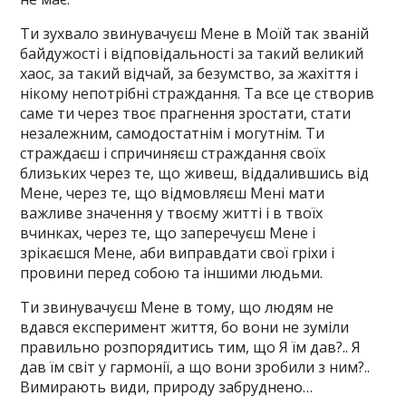
Ти зухвало звинувачуєш Мене в Моїй так званій
байдужості і відповідальності за такий великий
хаос, за такий відчай, за безумство, за жахіття і
нікому непотрібні страждання. Та все це створив
саме ти через твоє прагнення зростати, стати
незалежним, самодостатнім і могутнім. Ти
страждаєш і спричиняєш страждання своїх
близьких через те, що живеш, віддалившись від
Мене, через те, що відмовляєш Мені мати
важливе значення у твоєму житті і в твоїх
вчинках, через те, що заперечуєш Мене і
зрікаєшся Мене, аби виправдати свої гріхи і
провини перед собою та іншими людьми.
Ти звинувачуєш Мене в тому, що людям не
вдався експеримент життя, бо вони не зуміли
правильно розпорядитись тим, що Я їм дав?.. Я
дав їм світ у гармонії, а що вони зробили з ним?..
Вимирають види, природу забруднено…