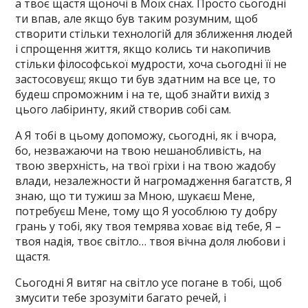
а твоє щастя щоночі в Моїх снах. Просто сьогодні
ти впав, але якщо був таким розумним, щоб
створити стільки технологій для зближення людей
і спрощення життя, якщо колись ти накопичив
стільки філософської мудрости, хоча сьогодні її не
застосовуєш; якщо ти був здатним на все це, то
будеш спроможним і на те, щоб знайти вихід з
цього лабіринту, який створив собі сам.
А Я тобі в цьому допоможу, сьогодні, як і вчора,
бо, незважаючи на твою нешанобливість, на
твою зверхність, на твої гріхи і на твою жадобу
влади, незалежности й нагромадження багатств, Я
знаю, що ти тужиш за Мною, шукаєш Мене,
потребуєш Мене, тому що Я уособлюю ту добру
грань у тобі, яку твоя темрява ховає від тебе, Я –
твоя надія, твоє світло… твоя вічна доля любови і
щастя.
Сьогодні Я витяг на світло усе погане в тобі, щоб
змусити тебе зрозуміти багато речей, і