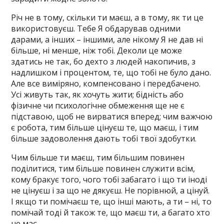
Річ не в тому, скільки ти маєш, а в тому, як ти це
використовуєш. Тебе Я обдарував одними
дарами, а інших – іншими, але нікому Я не дав ні
більше, ні менше, ніж тобі. Деколи це може
здатись не так, бо дехто з людей накопичив, з
надлишком і процентом, те, що тобі не було дано.
Але все виміряно, компенсовано і передбачено.
Усі живуть так, як хочуть жити; бідність або
фізичне чи психологічне обмеження ще не є
підставою, щоб не вирватися вперед; чим важчою
є робота, тим більше цінуєш те, що маєш, і тим
більше задоволення дають тобі твої здобутки.
Чим більше ти маєш, тим більшим повинен
поділитися, тим більше повинен служити всім,
кому бракує того, чого тобі забагато і що ти іноді
не цінуєш і за що не дякуєш. Не порівнюй, а цінуй.
І якщо ти помічаєш те, що інші мають, а ти – ні, то
помічай тоді й також те, що маєш ти, а багато хто
не має.