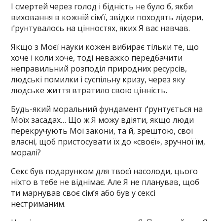
І смертей через голод і бідність не було б, якби
виховання в кожній сім’ї, звідки походять лідери,
ґрунтувалось на цінностях, яких Я вас навчав.
Якщо з Моєї науки кожен вибирає тільки те, що
хоче і коли хоче, тоді неважко передбачити
неправильний розподіл природних ресурсів,
людські помилки і суспільну кризу, через яку
людське життя втратило свою цінність.
Будь-який моральний фундамент ґрунтується на
Моїх засадах… Що ж Я можу вдіяти, якщо люди
перекручують Мої закони, та й, зрештою, свої
власні, щоб пристосувати їх до «своєї», зручної їм,
моралі?
Секс був подарунком для твоєї насолоди, цього
ніхто в тебе не віднімає. Але Я не планував, щоб
ти марнував своє сім’я або був у сексі
нестриманим.