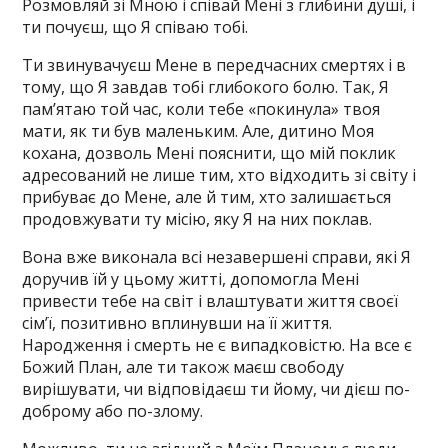
Розмовляй зі Мною і співай Мені з глибини душі, і
ти почуєш, що Я співаю тобі.
Ти звинувачуєш Мене в передчасних смертях і в
тому, що Я завдав тобі глибокого болю. Так, Я
пам’ятаю той час, коли тебе «покинула» твоя
мати, як ти був маленьким. Але, дитино Моя
кохана, дозволь Мені пояснити, що мій поклик
адресований не лише тим, хто відходить зі світу і
прибуває до Мене, але й тим, хто залишається
продовжувати ту місію, яку Я на них поклав.
Вона вже виконала всі незавершені справи, які Я
доручив їй у цьому житті, допомогла Мені
привести тебе на світ і влаштувати життя своєї
сім’ї, позитивно вплинувши на її життя.
Народження і смерть не є випадковістю. На все є
Божий План, але ти також маєш свободу
вирішувати, чи відповідаєш ти йому, чи дієш по-
доброму або по-злому.