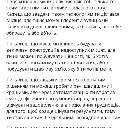
Твоя «гіпер-комунікація» виявляє тобі тільки те,
яким самотнім ти є в глибині власного світу.
Кажеш, що завдяки твоїм технологіям ти дістався
Місяця, але ти не можеш перейти вулицю чи
залишити двері відчиненими, не боячись, що тебе
обкрадуть або вб’ють.
Ти кажеш, що маєш можливість будувати
величезні конструкції в недоступних місцях, але
ти не можеш побудувати цінності, які б хотів
бачити в собі самому і в твоїх близьких, або ж
побудувати щасливу сім’ю, яку б ти хотів мати.
Ти кажеш, що завдяки своїм технологічним
рішенням ти можеш зробити речі швидшими і
кращими, але через автоматизацію ти втратив
смак до фізичних і розумових вправ, перестав
відчувати задоволення від подолання труднощів,
для того, щоб краще цінувати результати, тому
ти став лінивим, бездіяльним і безвідповідальним.