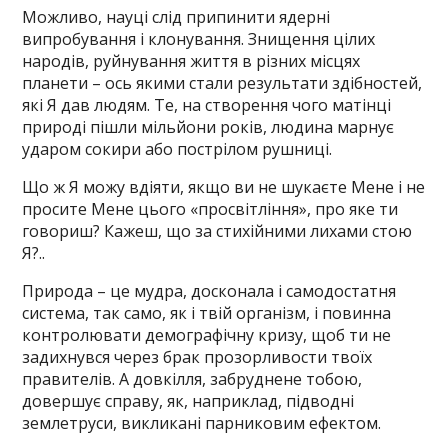
Можливо, науці слід припинити ядерні
випробування і клонування. Знищення цілих
народів, руйнування життя в різних місцях
планети – ось якими стали результати здібностей,
які Я дав людям. Те, на створення чого матінці
природі пішли мільйони років, людина марнує
ударом сокири або пострілом рушниці.
Що ж Я можу вдіяти, якщо ви не шукаєте Мене і не
просите Мене цього «просвітління», про яке ти
говориш? Кажеш, що за стихійними лихами стою
Я?..
Природа – це мудра, досконала і самодостатня
система, так само, як і твій організм, і повинна
контролювати демографічну кризу, щоб ти не
задихнувся через брак прозорливости твоїх
правителів. А довкілля, забруднене тобою,
довершує справу, як, наприклад, підводні
землетруси, викликані парниковим ефектом.