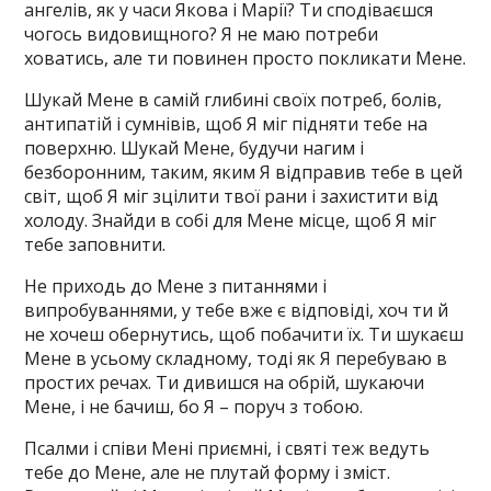
ангелів, як у часи Якова і Марії? Ти сподіваєшся
чогось видовищного? Я не маю потреби
ховатись, але ти повинен просто покликати Мене.
Шукай Мене в самій глибині своїх потреб, болів,
антипатій і сумнівів, щоб Я міг підняти тебе на
поверхню. Шукай Мене, будучи нагим і
безборонним, таким, яким Я відправив тебе в цей
світ, щоб Я міг зцілити твої рани і захистити від
холоду. Знайди в собі для Мене місце, щоб Я міг
тебе заповнити.
Не приходь до Мене з питаннями і
випробуваннями, у тебе вже є відповіді, хоч ти й
не хочеш обернутись, щоб побачити їх. Ти шукаєш
Мене в усьому складному, тоді як Я перебуваю в
простих речах. Ти дивишся на обрій, шукаючи
Мене, і не бачиш, бо Я – поруч з тобою.
Псалми і співи Мені приємні, і святі теж ведуть
тебе до Мене, але не плутай форму і зміст.