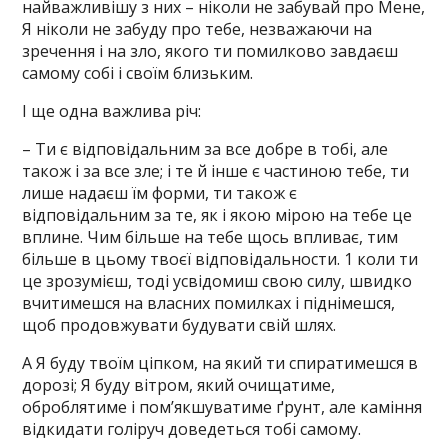
найважливішу з них – ніколи не забувай про Мене,
Я ніколи не забуду про тебе, незважаючи на
зречення і на зло, якого ти помилково завдаєш
самому собі і своїм близьким.
І ще одна важлива річ:
– Ти є відповідальним за все добре в тобі, але
також і за все зле; і те й інше є частиною тебе, ти
лише надаєш їм форми, ти також є
відповідальним за те, як і якою мірою на тебе це
вплине. Чим більше на тебе щось впливає, тим
більше в цьому твоєї відповідальности. 1 коли ти
це зрозумієш, тоді усвідомиш свою силу, швидко
вчитимешся на власних помилках і піднімешся,
щоб продовжувати будувати свій шлях.
А Я буду твоїм ціпком, на який ти спиратимешся в
дорозі; Я буду вітром, який очищатиме,
оброблятиме і пом’якшуватиме ґрунт, але каміння
відкидати голіруч доведеться тобі самому.