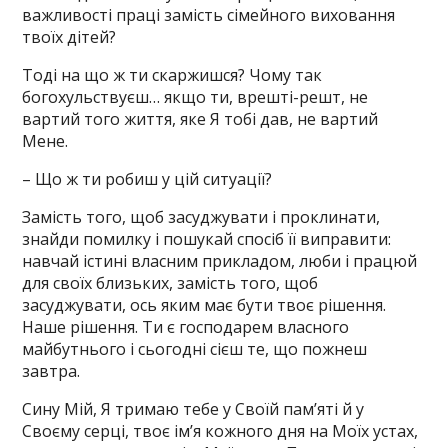
важливості праці замість сімейного виховання
твоїх дітей?
Тоді на що ж ти скаржишся? Чому так
богохульствуєш… якщо ти, врешті-решт, не
вартий того життя, яке Я тобі дав, не вартий
Мене.
– Що ж ти робиш у цій ситуації?
Замість того, щоб засуджувати і проклинати,
знайди помилку і пошукай спосіб її виправити:
навчай істині власним прикладом, люби і працюй
для своїх близьких, замість того, щоб
засуджувати, ось яким має бути твоє рішення.
Наше рішення. Ти є господарем власного
майбутнього і сьогодні сієш те, що пожнеш
завтра.
Сину Мій, Я тримаю тебе у Своїй пам’яті й у
Своєму серці, твоє ім’я кожного дня на Моїх устах,