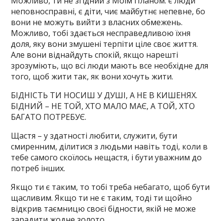
Можливо, ти не згідний з Моїм Планом: є люди
неповносправні, є діти, чиє майбутнє непевне, бо
вони не можуть вийти з власних обмежень.
Можливо, тобі здається несправедливою їхня
доля, яку вони змушені терпіти ціле своє життя.
Але вони віднайдуть спокій, якщо нарешті
зрозуміють, що всі люди мають все необхідне для
того, щоб жити так, як вони хочуть жити.
БІДНІСТЬ ТИ НОСИШ У ДУШІ, А НЕ В КИШЕНЯХ.
БІДНИЙ – НЕ ТОЙ, ХТО МАЛО МАЄ, А ТОЙ, ХТО
БАГАТО ПОТРЕБУЄ.
Щастя – у здатності любити, служити, бути
смиренним, ділитися з людьми навіть тоді, коли в
тебе самого скоїлось нещастя, і бути уважним до
потреб інших.
Якщо ти є таким, то тобі треба небагато, щоб бути
щасливим. Якщо ти не є таким, тоді ти щойно
відкрив таємницю своєї бідности, якій не може
зарадити жодне золото.