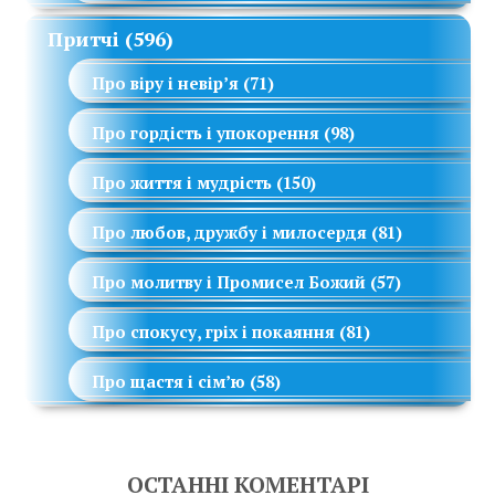
Притчі
(596)
Про віру і невір’я
(71)
Про гордість і упокорення
(98)
Про життя і мудрість
(150)
Про любов, дружбу і милосердя
(81)
Про молитву і Промисел Божий
(57)
Про спокусу, гріх і покаяння
(81)
Про щастя і сім’ю
(58)
ОСТАННІ КОМЕНТАРІ