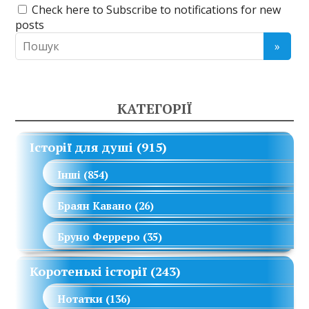
Check here to Subscribe to notifications for new
posts
КАТЕГОРІЇ
Історії для душі
(915)
Інші
(854)
Браян Кавано
(26)
Бруно Ферреро
(35)
Коротенькі історії
(243)
Нотатки
(136)