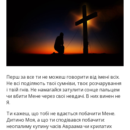
Перш за все ти не можеш говорити від імені всіх.
Не всі поділяють твої сумніви, твоє розчарування
і твій гнів. Не намагайся затулити сонце пальцем
чи вбити Мене через свої невдачі. В них винен не
Я.
Ти кажеш, що тобі не вдається побачити Мене.
Дитино Моя, а що ти сподівався побачити:
неопалиму купину часів Авраама чи крилатих