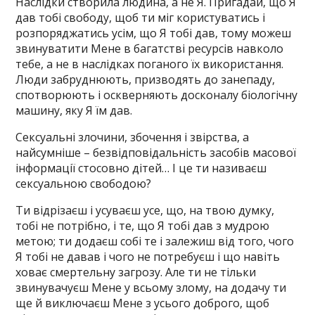
Наслідки створила людина, а не Я. Пригадай, що Я
дав тобі свободу, щоб ти міг користуватись і
розпоряджатись усім, що Я тобі дав, тому можеш
звинуватити Мене в багатстві ресурсів навколо
тебе, а не в наслідках поганого їх використання.
Люди забруднюють, призводять до занепаду,
спотворюють і оскверняють досконалу біологічну
машину, яку Я їм дав.
Сексуальні злочини, збочення і звірства, а
найсумніше – безвідповідальність засобів масової
інформації стосовно дітей… І це ти називаєш
сексуальною свободою?
Ти відрізаєш і усуваєш усе, що, на твою думку,
тобі не потрібно, і те, що Я тобі дав з мудрою
метою; ти додаєш собі те і залежиш від того, чого
Я тобі не давав і чого не потребуєш і що навіть
ховає смертельну загрозу. Але ти не тільки
звинувачуєш Мене у всьому злому, на додачу ти
ще й виключаєш Мене з усього доброго, щоб