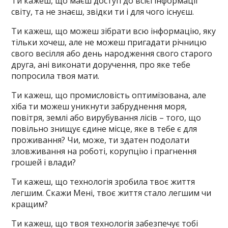
Ти кажеш, що маєш доступ до всієї інформації
світу, та не знаєш, звідки ти і для чого існуєш.
Ти кажеш, що можеш зібрати всю інформацію, яку
тільки хочеш, але не можеш пригадати річницю
свого весілля або день народження свого старого
друга, ані виконати доручення, про яке тебе
попросила твоя мати.
Ти кажеш, що промисловість оптимізована, але
хіба ти можеш уникнути забруднення моря,
повітря, землі або вирубування лісів – того, що
повільно знищує єдине місце, яке в тебе є для
проживання? Чи, може, ти здатен подолати
зловживання на роботі, корупцію і прагнення
грошей і влади?
Ти кажеш, що технологія зробила твоє життя
легшим. Скажи Мені, твоє життя стало легшим чи
кращим?
Ти кажеш, що твоя технологія забезпечує тобі