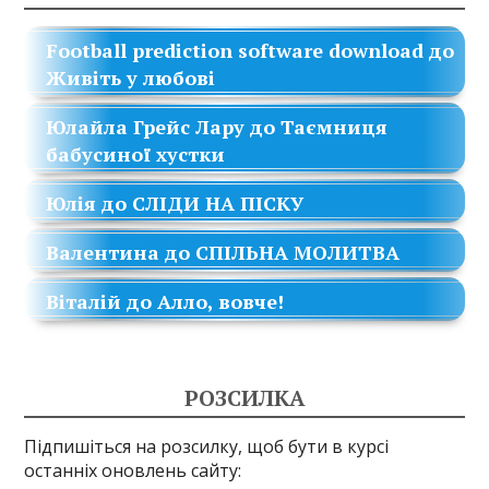
Football prediction software download
до
Живіть у любові
Юлайла Грейс Лару
до
Таємниця
бабусиної хустки
Юлія
до
СЛІДИ НА ПІСКУ
Валентина
до
СПІЛЬНА МОЛИТВА
Віталій
до
Алло, вовче!
РОЗСИЛКА
Підпишіться на розсилку, щоб бути в курсі
останніх оновлень сайту: