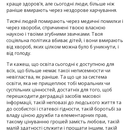
краще здоров’я, але сьогодні люди, більше ніж
раніше вмирають через нездорове харчування.
Тисячі людей помирають через медичні помилки і
через хвороби, спричинені твоєю власною
наукою і твоїми згубними звичками. Твоя
соціяльна політика вбиває дітей, і вони вмирають
від хвороб, яких цілком можна було б уникнути, і
від голоду.
Ти кажеш, що освіта сьогодні є доступною для
всіх, що більше немає такої неписемности чи
невігластва, як раніше. Та що це за система
освіти, яка не прищеплює тобі моральних чи
суспільних цінностей, достатніх для того, щоб
перешкодити деградації засобів масової
інформації, такій неповазі до людського життя та
до особистої і статевої гідности, такій боротьбі за
владу ціною дружби та елементарних прав,
такому цінуванню грошей замість любови, такій
малій здатності служити і прощати іншим, такій