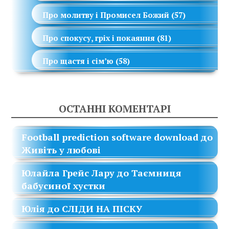
Про молитву і Промисел Божий
(57)
Про спокусу, гріх і покаяння
(81)
Про щастя і сім’ю
(58)
ОСТАННІ КОМЕНТАРІ
Football prediction software download
до
Живіть у любові
Юлайла Грейс Лару
до
Таємниця
бабусиної хустки
Юлія
до
СЛІДИ НА ПІСКУ