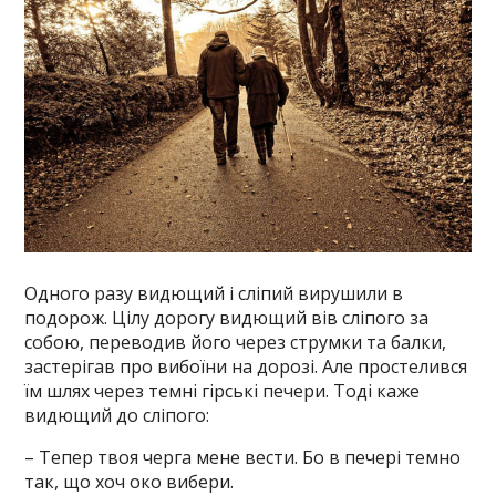
Одного разу видющий і сліпий вирушили в
подорож. Цілу дорогу видющий вів сліпого за
собою, переводив його через струмки та балки,
застерігав про вибоїни на дорозі. Але простелився
їм шлях через темні гірські печери. Тоді каже
видющий до сліпого:
– Тепер твоя черга мене вести. Бо в печері темно
так, що хоч око вибери.