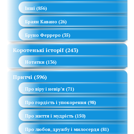
Інші
(856)
Браян Кавано
(26)
Бруно Ферреро
(35)
Коротенькі історії
(243)
Нотатки
(136)
Притчі
(596)
Про віру і невір’я
(71)
Про гордість і упокорення
(98)
Про життя і мудрість
(150)
Про любов, дружбу і милосердя
(81)