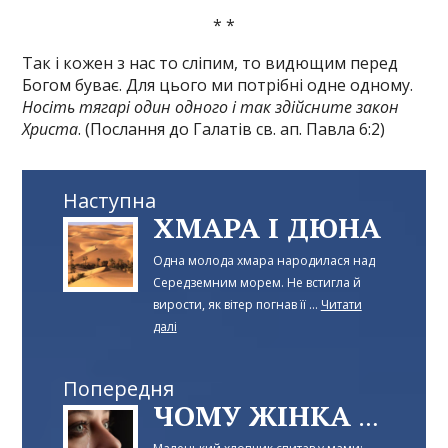
* *
Так і кожен з нас то сліпим, то видющим перед
Богом буває. Для цього ми потрібні одне одному.
Носіть тягарі один одного і так здійсните закон
Христа
. (Послання до Галатів св. ап. Павла 6:2)
Наступна
ХМАРА І ДЮНА
Одна молода хмара народилася над
Середземним морем. Не встигла й
вирости, як вітер погнав її ...
Читати
далі
Попередня
ЧОМУ ЖІНКА ПЛАЧЕ