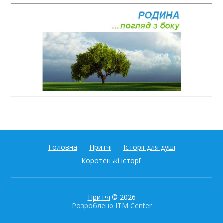
Головна
Притчі
Історії для душі
Коротенькі історії
Притчі
© 2026
Розроблено
ITM Center