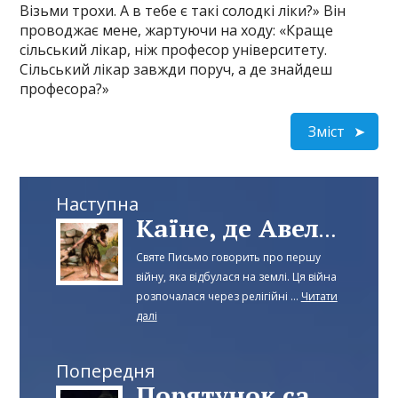
Візьми трохи. А в тебе є такі солодкі ліки?» Він
проводжає мене, жартуючи на ходу: «Краще
сільський лікар, ніж професор університету.
Сільський лікар завжди поруч, а де знайдеш
професора?»
Зміст
Наступна
Каїне, де Авель, брат твій?
Святе Письмо говорить про першу
війну, яка відбулася на землі. Ця війна
розпочалася через релігійні ...
Читати
далі
Попередня
Порятунок самогубця