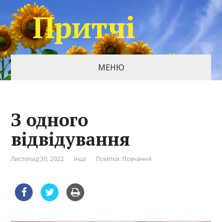
Притчі
МЕНЮ
З одного
відвідування
Листопад 30, 2022
Інші
Помітки:
Повчання