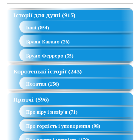
Історії для душі
(915)
Інші
(854)
Браян Кавано
(26)
Бруно Ферреро
(35)
Коротенькі історії
(243)
Нотатки
(136)
Притчі
(596)
Про віру і невір’я
(71)
Про гордість і упокорення
(98)
Про життя і мудрість
(150)