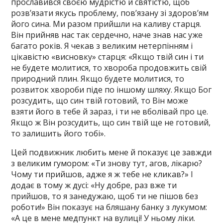
прославився своєю мудрістю й святістю, щоб
розв’язати якусь проблему, пов’язану зі здоров’ям
його сина. Ми разом прийшли на каливу старця.
Він прийняв нас так сердечно, наче знав нас уже
багато років. Я чекав з великим нетерпінням і
цікавістю «висновку» старця: «Якщо твій син і ти
не будете молитися, то хвороба продовжить свій
природний плин. Якщо будете молитися, то
розвиток хвороби піде по іншому шляху. Якщо Бог
розсудить, що син твій готовий, то Він може
взяти його в тебе й зараз, і ти не вболівай про це.
Якщо ж Він розсудить, що син твій ще не готовий,
то залишить його тобі».
Цей подвижник любить мене й показує це завжди
з великим гумором: «Ти знову тут, агов, лікарю?
Чому ти прийшов, адже я ж тебе не кликав?» І
додає в тому ж дусі: «Ну добре, раз вже ти
прийшов, то я занедужаю, щоб ти не пішов без
роботи!» Він показує на бляшану банку з лукумом:
«А це в мене медпункт на вулиці! У ньому ліки.