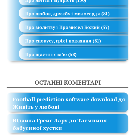
Про любов, дружбу і милосердя
(81)
Про молитву і Промисел Божий
(57)
Про спокусу, гріх і покаяння
(81)
Про щастя і сім’ю
(58)
ОСТАННІ КОМЕНТАРІ
Football prediction software download
до
Живіть у любові
Юлайла Грейс Лару
до
Таємниця
бабусиної хустки