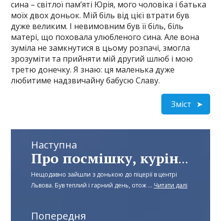
сина – світлої пам’яті Юрія, мого чоловіка і батька
моїх двох доньок. Мій біль від цієї втрати був
дуже великим. І невимовним був її біль, біль
матері, що поховала улюбленого сина. Але вона
зуміла не замкнутися в цьому розпачі, змогла
зрозуміти та прийняти мій другий шлюб і мою
третю донечку. Я знаю: ця маленька дуже
любитиме надзвичайну бабусю Славу.
Зміст
Наступна
Про посмішку, куріння і зарплату
Нещодавно зайшли з донькою до піцерії в центрі
Львова. Був теплий і гарний день, отож ...
Читати далі
Попередня