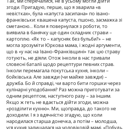
Так, ми сперечалися, не в усьому могли дійти
згоди. Пригадую, перше, що я зварила «в
невістках», була «капуста засипана» по івано-
франківськи: квашена капуста, пшоно, засмажка зі
сметаною… Коли я повернулася з роботи, то
виявила в банячку ще один складник страви –
картоплю. «Як то – капусняк без бульби?» – не
могла зрозуміти Юркова мама, і жодні аргументи,
що в «у нас на Івано-Франківщині» так цю страву
готують, не діяли. Отож інколи в нас тривали
словесні баталії щодо рецептури певних страв.
Інколи перемагала покутська кухня, інколи –
бойківська. Але завжди (чи майже завжди) –
дружба. Бо й справді, чи варто бити горшки через
кулінарні уподобання? Раз можна приготувати за
одним рецептом, наступного разу – за іншим.
Якщо ж геть не вдається дійти згоди, можна
«розділити кухню». Ми, щоправда, до такого не
доходили. І я з вдячністю згадую, що коли
народилася старша донечка, а потім – молодша,
уся кухня залишалася на чоловіковій мамі. «Побудь