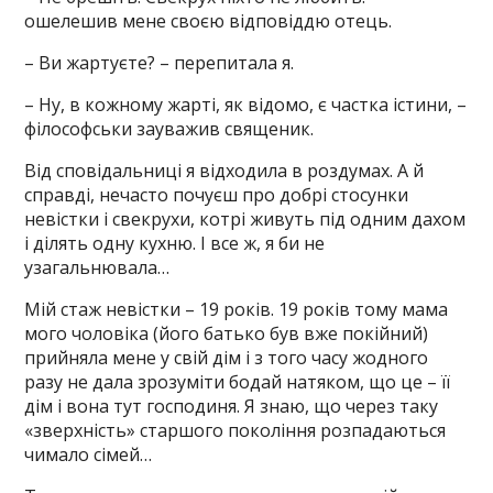
ошелешив мене своєю відповіддю отець.
– Ви жартуєте? – перепитала я.
– Ну, в кожному жарті, як відомо, є частка істини, –
філософськи зауважив священик.
Від сповідальниці я відходила в роздумах. А й
справді, нечасто почуєш про добрі стосунки
невістки і свекрухи, котрі живуть під одним дахом
і ділять одну кухню. І все ж, я би не
узагальнювала…
Мій стаж невістки – 19 років. 19 років тому мама
мого чоловіка (його батько був вже покійний)
прийняла мене у свій дім і з того часу жодного
разу не дала зрозуміти бодай натяком, що це – її
дім і вона тут господиня. Я знаю, що через таку
«зверхність» старшого покоління розпадаються
чимало сімей…