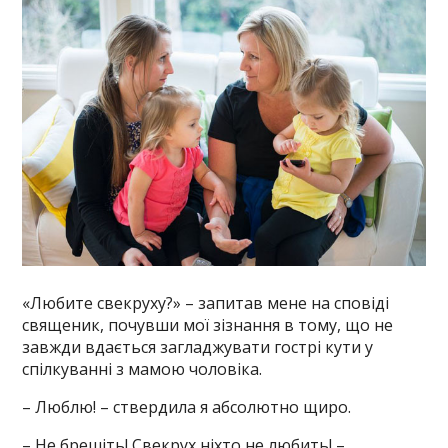
«Любите свекруху?» – запитав мене на сповіді
священик, почувши мої зізнання в тому, що не
завжди вдається загладжувати гострі кути у
спілкуванні з мамою чоловіка.
– Люблю! – ствердила я абсолютно щиро.
– Не брешіть! Свекрух ніхто не любить! –