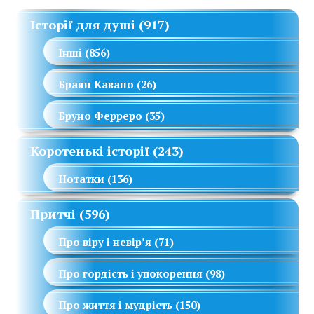
Історії для душі
(917)
Інші
(856)
Браян Кавано
(26)
Бруно Ферреро
(35)
Коротенькі історії
(243)
Нотатки
(136)
Притчі
(596)
Про віру і невір’я
(71)
Про гордість і упокорення
(98)
Про життя і мудрість
(150)