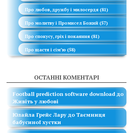
Про любов, дружбу і милосердя
(81)
Про молитву і Промисел Божий
(57)
Про спокусу, гріх і покаяння
(81)
Про щастя і сім’ю
(58)
ОСТАННІ КОМЕНТАРІ
Football prediction software download
до
Живіть у любові
Юлайла Грейс Лару
до
Таємниця
бабусиної хустки