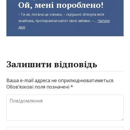
Ой, мені пороблено!
– Та-ак, погана це ознака, – скрушно зітхнула моя
знайома, протираючи капот своєї автівки. – ...
Читати
далі
Залишити відповідь
Ваша e-mail адреса не оприлюднюватиметься.
Обов’язкові поля позначені
*