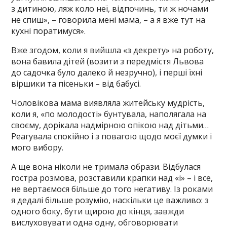
з дитиною, ляж коло неї, відпочинь, ти ж ночами
не спиш», – говорила мені мама, – а я вже тут на
кухні поратимуся».
Вже згодом, коли я вийшла «з декрету» на роботу,
вона бавила дітей (возити з передмістя Львова
до садочка було далеко й незручно), і перші їхні
віршики та пісеньки – від бабусі.
Чоловікова мама виявляла житейську мудрість,
коли я, «по молодості» бунтувала, наполягала на
своєму, дорікала надмірною опікою над дітьми…
Реагувала спокійно і з повагою щодо моєї думки і
мого вибору.
А ще вона ніколи не тримала образи. Відбулася
гостра розмова, розставили крапки над «і» – і все,
не вертаємося більше до того негативу. Із роками
я дедалі більше розумію, наскільки це важливо: з
одного боку, бути щирою до кінця, завжди
вислуховувати одна одну, обговорювати