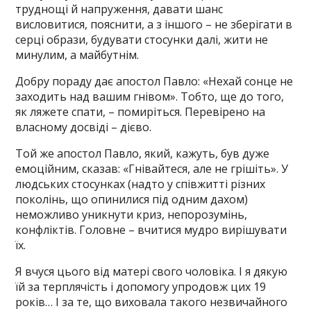
труднощі й напруження, давати шанс
висловитися, пояснити, а з іншого – не зберігати в
серці образи, будувати стосунки далі, жити не
минулим, а майбутнім.
Добру пораду дає апостол Павло: «Нехай сонце не
заходить над вашим гнівом». Тобто, ще до того,
як ляжете спати, – помиріться. Перевірено на
власному досвіді – дієво.
Той же апостол Павло, який, кажуть, був дуже
емоційним, сказав: «Гнівайтеся, але не грішіть». У
людських стосунках (надто у співжитті різних
поколінь, що опинилися під одним дахом)
неможливо уникнути криз, непорозумінь,
конфліктів. Головне – вчитися мудро вирішувати
їх.
Я вчуся цього від матері свого чоловіка. І я дякую
їй за терплячість і допомогу упродовж цих 19
років… І за те, що виховала такого незвичайного