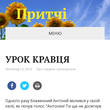
Притчі
МЕНЮ
УРОК КРАВЦЯ
Листопад 19, 2016
Про гордість і упокорення
Одного разу блаженний Антоній молився у своїй
келії, як почув голос: “Антонію! Ти ще не досягнув