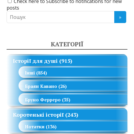
Check here to Subscribe to notifications for new
posts
КАТЕГОРІЇ
Історії для душі
(915)
Інші
(854)
Браян Кавано
(26)
Бруно Ферреро
(35)
Коротенькі історії
(243)
Нотатки
(136)