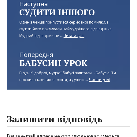
Наступна
СУДИТИ ІНШОГО
Один з ченців припустився серйозної помилки, і
судити його покликали наймудрішого відлюдника.
Мудрий відлюдник не ...
Читати далі
Попередня
БАБУСИН УРОК
В однієї доброї, мудрої бабусі запитали: - Бабусю! Ти
прожила таке тяжке життя, а душею ...
Читати далі
Залишити відповідь
Ваша e-mail адреса не оприлюднюватиметься.