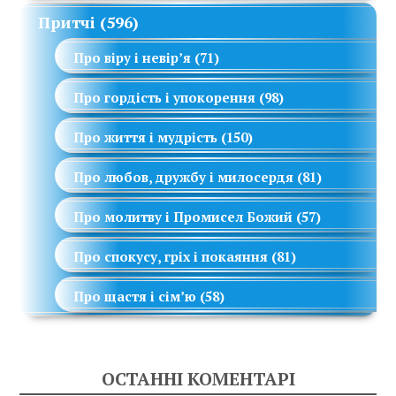
Притчі
(596)
Про віру і невір’я
(71)
Про гордість і упокорення
(98)
Про життя і мудрість
(150)
Про любов, дружбу і милосердя
(81)
Про молитву і Промисел Божий
(57)
Про спокусу, гріх і покаяння
(81)
Про щастя і сім’ю
(58)
ОСТАННІ КОМЕНТАРІ