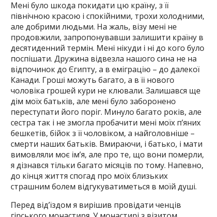
Мені було шкода покидати цю країну, з її
північною красою і спокійними, трохи холодними,
але добрими людьми. На жаль, візу мені не
продовжили, запропонувавши залишити країну в
десятиденний термін. Мені нікуди і ні до кого було
поспішати. Дружина відвезла нашого сина не на
відпочинок до Єгипту, а в еміграцію – до далекої
Канади. Гроші можуть багато, а в її нового
чоловіка грошей кури не клювали. Залишався ще
дім моїх батьків, але мені було заборонено
переступати його поріг. Минуло багато років, але
сестра так і не змогла пробачити мені моїх п’яних
бешкетів, бійок з її чоловіком, а найголовніше –
смерти наших батьків. Вмираючи, і батько, і мати
вимовляли моє ім’я, але про те, що вони померли,
я дізнався тільки багато місяців по тому. Напевно,
до кінця життя спогад про моїх близьких
страшним болем відгукуватиметься в моїй душі.
Перед від’їздом я вирішив провідати ченців
гірського монастиря. У монастирі з візитом