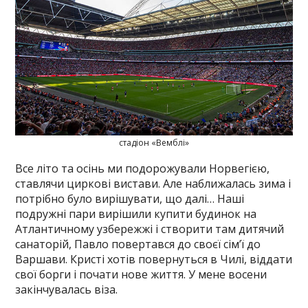
стадіон «Вемблі»
Все літо та осінь ми подорожували Норвегією,
ставлячи циркові вистави. Але наближалась зима і
потрібно було вирішувати, що далі… Наші
подружні пари вирішили купити будинок на
Атлантичному узбережжі і створити там дитячий
санаторій, Павло повертався до своєї сім’ї до
Варшави. Кристі хотів повернуться в Чилі, віддати
свої борги і почати нове життя. У мене восени
закінчувалась віза.