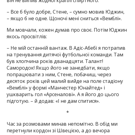
він не випив жодної краплі спиртного.
– Все б було добре, Стене, – сумно мовив Юджин,
– якщо б не одне. Щоночі мені сниться «Вемблі».
Ми мовчали, кожен думав про своє. Потім Юджин
якось просвітлів:
– Не мій останній вантаж. В Адіс-Абебі я потрапив
на тренування дитячої футбольної команди. Там
був хлопчина років дванадцяти. Талант!
Самородок! Якщо його не занедбати, якщо
попрацювати з ним, Стене, побачиш, через
десяток років цей малий вийде на поле стадіону
«Вемблі» у формі «Манчестер Юнайтед» і
ушкварить гол «Арсеналові». А я його до цього
підготую. – й додав: «І не дам спитися».
*
Час за розмовами минав непомітно. В обід ми
перетнули кордон зі Швецією, а до вечора