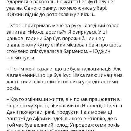
вдарився в алкоголь, бо життя без футболу не
уявляв. Одного ранку, похмеляючись у барі,
Юджин підніс до рота склянку з віскі і…
– Хтось притримав мене за руку і лагідний голос
запитав: «Може, досить?». Я озирнувся. У ці
ранкові години бар був порожній. І лише у
віддаленому кутку стійки місцева повія про щось
стомлено спілкувалася з барменом. – Юджин
посміхнувся.
– Потім мені казали, що це була галюцинація. Але
я впевнений, що це був Ісус. Ніяка галюцинація на
дасть сили алкоголікові не пити упродовж семи
років.
– Круто змінивши життя, він почав працювати в
Червоному Хресті, збираючи по Норвегії, Швеції і
Данії пожертви, речі, продукти. І віз морем ці
вантажі до Африки, здебільшого в Етіопію, де в
той час був великий голод. Упродовж семи років