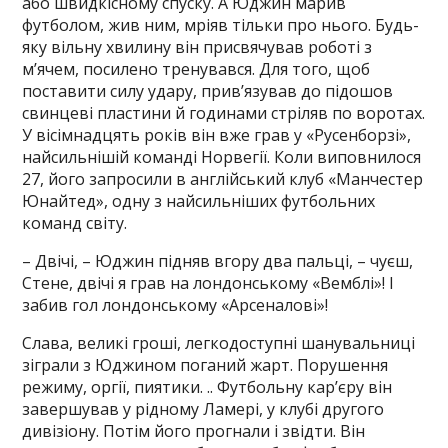
або швидкісному спуску. А Юджин марив
футболом, жив ним, мріяв тільки про нього. Будь-
яку вільну хвилину він присвячував роботі з
м’ячем, посилено тренувався. Для того, щоб
поставити силу удару, прив’язував до підошов
свинцеві пластини й годинами стріляв по воротах.
У вісімнадцять років він вже грав у «Русенборзі»,
найсильнішій команді Норвегії. Коли виповнилося
27, його запросили в англійський клуб «Манчестер
Юнайтед», одну з найсильніших футбольних
команд світу.
– Двічі, – Юджин підняв вгору два пальці, – чуєш,
Стене, двічі я грав на лондонському «Вемблі»! І
забив гол лондонському «Арсеналові»!
Слава, великі гроші, легкодоступні шанувальниці
зіграли з Юджином поганий жарт. Порушення
режиму, оргії, пиятики. .. Футбольну кар’єру він
завершував у рідному Ламері, у клубі другого
дивізіону. Потім його прогнали і звідти. Він