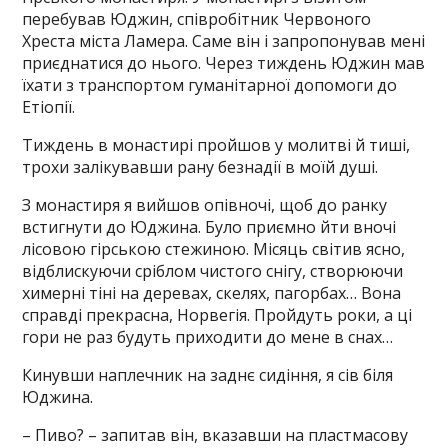
перебував Юджин, співробітник Червоного
Хреста міста Ламера. Саме він і запропонував мені
приєднатися до нього. Через тиждень Юджин мав
їхати з транспортом гуманітарної допомоги до
Етіопії.
Тиждень в монастирі пройшов у молитві й тиші,
трохи залікувавши рану безнадії в моїй душі.
З монастиря я вийшов опівночі, щоб до ранку
встигнути до Юджина. Було приємно йти вночі
лісовою гірською стежиною. Місяць світив ясно,
відблискуючи сріблом чистого снігу, створюючи
химерні тіні на деревах, скелях, пагорбах… Вона
справді прекрасна, Норвегія. Пройдуть роки, а ці
гори не раз будуть приходити до мене в снах…
Кинувши наплечник на заднє сидіння, я сів біля
Юджина.
– Пиво? – запитав він, вказавши на пластмасову