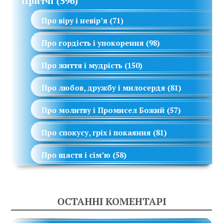
Притчі
(596)
Про віру і невір’я
(71)
Про гордість і упокорення
(98)
Про життя і мудрість
(150)
Про любов, дружбу і милосердя
(81)
Про молитву і Промисел Божий
(57)
Про спокусу, гріх і покаяння
(81)
Про щастя і сім’ю
(58)
ОСТАННІ КОМЕНТАРІ