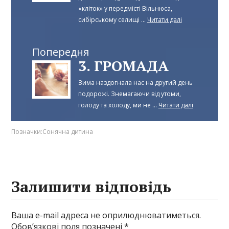
«кліток» у передмісті Вільнюса,
сибірському селищі ...
Читати далі
Попередня
3. ГРОМАДА
Зима наздогнала нас на другий день
подорожі. Знемагаючи від утоми,
голоду та холоду, ми не ...
Читати далі
Позначки:
Сонячна дитина
Залишити відповідь
Ваша e-mail адреса не оприлюднюватиметься.
Обов’язкові поля позначені
*