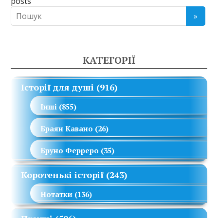
posts
КАТЕГОРІЇ
Історії для душі
(916)
Інші
(855)
Браян Кавано
(26)
Бруно Ферреро
(35)
Коротенькі історії
(243)
Нотатки
(136)