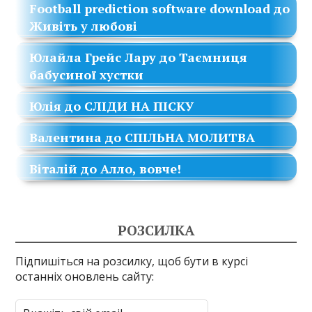
Football prediction software download
до
Живіть у любові
Юлайла Грейс Лару
до
Таємниця
бабусиної хустки
Юлія
до
СЛІДИ НА ПІСКУ
Валентина
до
СПІЛЬНА МОЛИТВА
Віталій
до
Алло, вовче!
РОЗСИЛКА
Підпишіться на розсилку, щоб бути в курсі
останніх оновлень сайту: