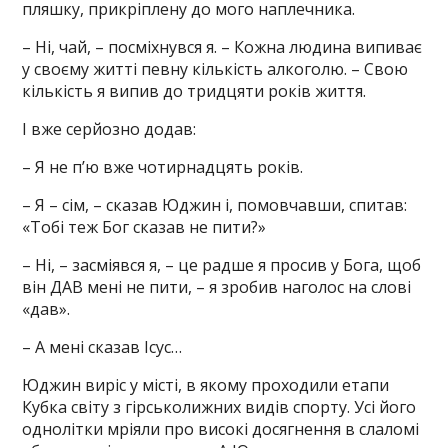
пляшку, прикріплену до мого наплечника.
– Ні, чай, – посміхнувся я. – Кожна людина випиває
у своєму житті певну кількість алкоголю. – Свою
кількість я випив до тридцяти років життя.
І вже серйозно додав:
– Я не п’ю вже чотирнадцять років.
– Я – сім, – сказав Юджин і, помовчавши, спитав:
«Тобі теж Бог сказав не пити?»
– Ні, – засміявся я, – це радше я просив у Бога, щоб
він ДАВ мені не пити, – я зробив наголос на слові
«дав».
– А мені сказав Ісус…
Юджин виріс у місті, в якому проходили етапи
Кубка світу з гірськолижних видів спорту. Усі його
однолітки мріяли про високі досягнення в слаломі