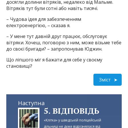
досягли долини вітряків, недалеко від Мальме.
Вітряків тут були сотні або навіть тисячі.
– Чудова ідея для забезпеченням
електроенергією, – сказав я.
– У мене тут давній друг працює, обслуговує
вітряки. Хочеш, поговорю з ним, може візьме тебе
до своєї бригади? – запропонував Юджин.
Що ліпшого міг я бажати для себе у своєму
становищі?
Зміст
Наступна
5. ВІДПОВІДЬ
«Клітка» у шведській поліцейській
дільниці не дуже відрізнялася від