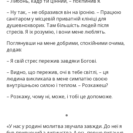
– Либонь, кадр ти цінний, – покпинив я.
– Ну так, – не образився він на іронію. – Працюю
санітаром у місцевій приватній клініці для
душевнохворих. Там більшість людей після
стресів. Я їх розумію, і вони мене люблять.
Поглянувши на мене добрими, спокійними очима,
додав:
– Я свій стрес пережив завдяки Богові.
– Видно, що пережив, очі в тебе світлі, – ця
людина викликала в мене симпатію своєю
внутрішньою силою і теплом. – Розкажеш?
– Розкажу, чому ні, може, і тобі це допоможе.
*
«У нас у родині молитва звучала завжди. До неї я
був привчений з дитинства. А ось перше питання