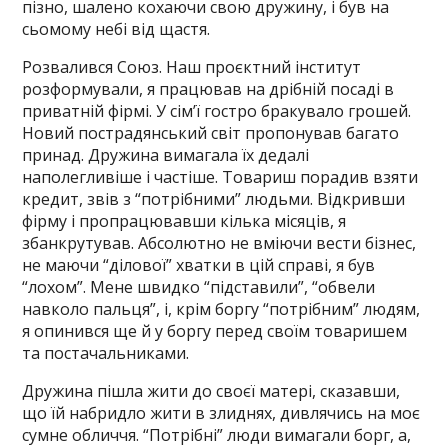
пізно, шалено кохаючи свою дружину, і був на
сьомому небі від щастя.
Розвалився Союз. Наш проєктний інститут
розформували, я працював на дрібній посаді в
приватній фірмі. У сім’ї гостро бракувало грошей.
Новий пострадянський світ пропонував багато
принад. Дружина вимагала їх дедалі
наполегливіше і частіше. Товариш порадив взяти
кредит, звів з “потрібними” людьми. Відкривши
фірму і пропрацювавши кілька місяців, я
збанкрутував. Абсолютно не вміючи вести бізнес,
не маючи “ділової” хватки в цій справі, я був
“лохом”. Мене швидко “підставили”, “обвели
навколо пальця”, і, крім боргу “потрібним” людям,
я опинився ще й у боргу перед своїм товаришем
та постачальниками.
Дружина пішла жити до своєї матері, сказавши,
що їй набридло жити в злиднях, дивлячись на моє
сумне обличчя. “Потрібні” люди вимагали борг, а,