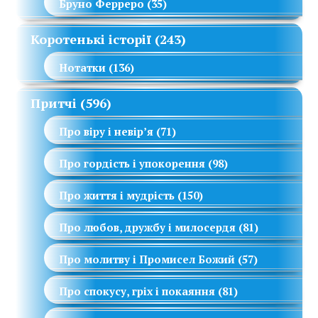
Бруно Ферреро
(35)
Коротенькі історії
(243)
Нотатки
(136)
Притчі
(596)
Про віру і невір’я
(71)
Про гордість і упокорення
(98)
Про життя і мудрість
(150)
Про любов, дружбу і милосердя
(81)
Про молитву і Промисел Божий
(57)
Про спокусу, гріх і покаяння
(81)