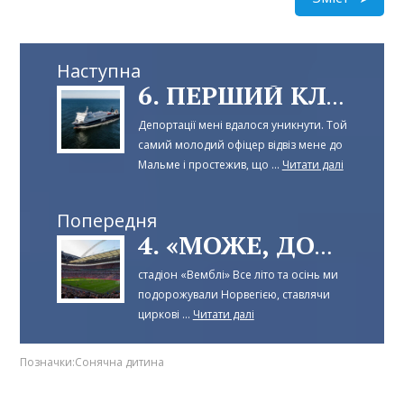
Наступна
6. ПЕРШИЙ КЛІЄНТ
Депортації мені вдалося уникнути. Той
самий молодий офіцер відвіз мене до
Мальме і простежив, що ...
Читати далі
Попередня
4. «МОЖЕ, ДОСИТЬ?»
стадіон «Вемблі» Все літо та осінь ми
подорожували Норвегією, ставлячи
циркові ...
Читати далі
Позначки:
Сонячна дитина