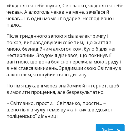
«Як довго я тебе шукав, Світланко, як довго я тебе
чекав». А алкоголь чекав на мене, зачаївся й
чекав… І в один момент вдарив. Несподівано і
підло…
Після триденного запою я сів в електричку і
поїхав, виправдовуючи себе тим, що життя зі
мною, безнадійним алкоголіком, було б для неї
нестерпним. Згодом я дізнався, що покинув її
вагітною, що вона болісно пережила мою зраду і
в неї стався викидень. Зрадивши свою Світлану з
алкоголем, я погубив свою дитину.
Потім я шукав її через знайомих й інтернет, щоб
вимолити прощення, але безрезультатно.
– Світланко, прости… Світланко, прости… –
шепотів я в чужу темряву «клітки» шведської
поліцейської дільниці.
Зміст