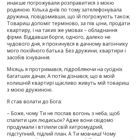
инакше погрожували розправитися з моєю
родиною. Кілька днів по тому зателефонувала
дружина, повідомивши, що їй погрожують також.
Товариш допоміг терміново, за пів ціни, продати
квартиру, і на таких же умовах – обладнання
фірми. Віддавши борги, одного, далеко не
чудового дня, я прокинувся в дачному вагончику
мого покійного батька. Без дружини, квартири і
засобів існування.
Місяць я протримався, підробляючи на сусідніх
багатших дачах. А потім дізнався, що в моїй
колишній квартирі щасливо живуть мій товариш
з моєю дружиною.
Я став волати до Бога:
– Боже, чому Ти не послав вогонь з неба, щоб
спалити цих людисьок? Адже вони свідомо
продумали і втілили свій хитромудрий,
підступний, підлий план. А Ти мовчиш! Чому