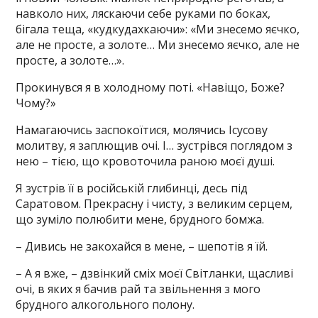
навколо них, ляскаючи себе руками по боках,
бігала теща, «кудкудахкаючи»: «Ми знесемо яєчко,
але не просте, а золоте… Ми знесемо яєчко, але не
просте, а золоте…».
Прокинувся я в холодному поті. «Навіщо, Боже?
Чому?»
Намагаючись заспокоїтися, молячись Ісусову
молитву, я заплющив очі. І… зустрівся поглядом з
нею – тією, що кровоточила раною моєї душі.
Я зустрів її в російській глибинці, десь під
Саратовом. Прекрасну і чисту, з великим серцем,
що зуміло полюбити мене, брудного бомжа.
– Дивись не закохайся в мене, – шепотів я їй.
– А я вже, – дзвінкий сміх моєї Світланки, щасливі
очі, в яких я бачив рай та звільнення з мого
брудного алкогольного полону.