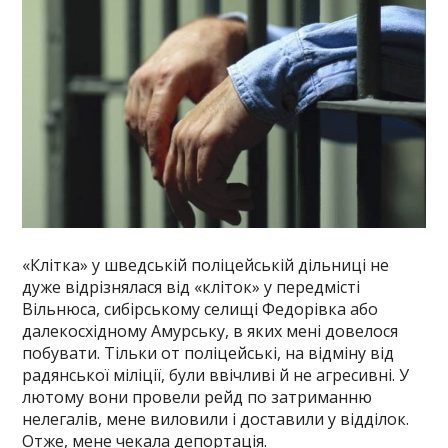
«Клітка» у шведській поліцейській дільниці не
дуже відрізнялася від «кліток» у передмісті
Вільнюса, сибірському селищі Федорівка або
далекосхідному Амурську, в яких мені довелося
побувати. Тільки от поліцейські, на відміну від
радянської міліції, були ввічливі й не агресивні. У
лютому вони провели рейд по затриманню
нелегалів, мене виловили і доставили у відділок.
Отже, мене чекала депортація.