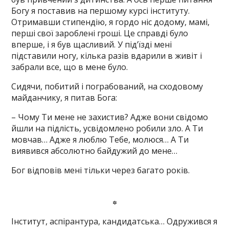
Богу я поставив на першому курсі інституту.
Отримавши стипендію, я гордо ніс додому, мамі,
перші свої зароблені гроші. Це справді було
вперше, і я був щасливий. У під’їзді мені
підставили ногу, кілька разів вдарили в живіт і
забрали все, що в мене було.
Сидячи, побитий і пограбований, на сходовому
майданчику, я питав Бога:
– Чому Ти мене не захистив? Адже вони свідомо
йшли на підлість, усвідомлено робили зло. А Ти
мовчав… Адже я люблю Тебе, молюся… А Ти
виявився абсолютно байдужий до мене…
Бог відповів мені тільки через багато років.
*
Інститут, аспірантура, кандидатська… Одружився я