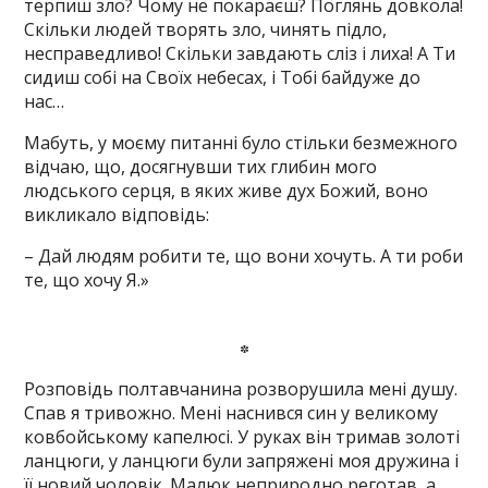
терпиш зло? Чому не покараєш? Поглянь довкола!
Скільки людей творять зло, чинять підло,
несправедливо! Скільки завдають сліз і лиха! А Ти
сидиш собі на Своїх небесах, і Тобі байдуже до
нас…
Мабуть, у моєму питанні було стільки безмежного
відчаю, що, досягнувши тих глибин мого
людського серця, в яких живе дух Божий, воно
викликало відповідь:
– Дай людям робити те, що вони хочуть. А ти роби
те, що хочу Я.»
*
Розповідь полтавчанина розворушила мені душу.
Спав я тривожно. Мені наснився син у великому
ковбойському капелюсі. У руках він тримав золоті
ланцюги, у ланцюги були запряжені моя дружина і
її новий чоловік. Малюк неприродно реготав, а