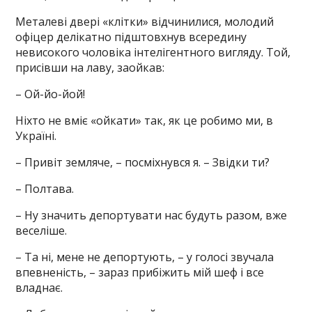
Металеві двері «клітки» відчинилися, молодий
офіцер делікатно підштовхнув всередину
невисокого чоловіка інтелігентного вигляду. Той,
присівши на лаву, заойкав:
– Ой-йо-йой!
Ніхто не вміє «ойкати» так, як це робимо ми, в
Україні.
– Привіт земляче, – посміхнувся я. – Звідки ти?
– Полтава.
– Ну значить депортувати нас будуть разом, вже
веселіше.
– Та ні, мене не депортують, – у голосі звучала
впевненість, – зараз прибіжить мій шеф і все
владнає.