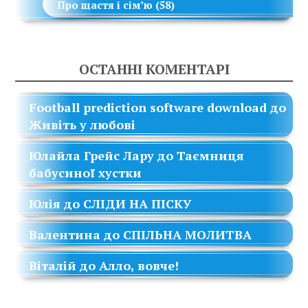
Про щастя і сім’ю
(58)
ОСТАННІ КОМЕНТАРІ
Football prediction software download
до
Живіть у любові
Юлайла Грейс Лару
до
Таємниця
бабусиної хустки
Юлія
до
СЛІДИ НА ПІСКУ
Валентина
до
СПІЛЬНА МОЛИТВА
Віталій
до
Алло, вовче!