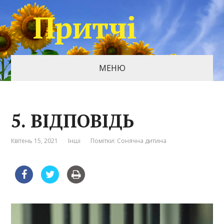
Притчі
МЕНЮ
5. ВІДПОВІДЬ
Квітень 15, 2021
Інші
Помітки:
Сонячна дитина