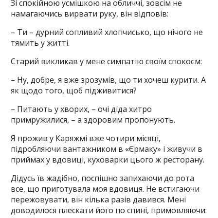
Зі спокійною усмішкою на обличчі, зовсім не
намагаючись вирвати руку, він відповів:
– Ти – дурний сопливий хлопчисько, що нічого не
тямить у житті.
Старий викликав у мене симпатію своїм спокоєм:
– Ну, добре, я вже зрозумів, що ти хочеш курити. А
як щодо того, щоб підживитися?
– Питають у хворих, – очі діда хитро
примружилися, – а здоровим пропонують.
Я прожив у Каряжмі вже чотири місяці,
підробляючи вантажником в «Єрмаку» і живучи в
приймах у вдовиці, куховарки цього ж ресторану.
Дідусь їв жадібно, поспішно запихаючи до рота
все, що приготувала моя вдовиця. Не встигаючи
пережовувати, він кілька разів давився. Мені
доводилося плескати його по спині, примовляючи: