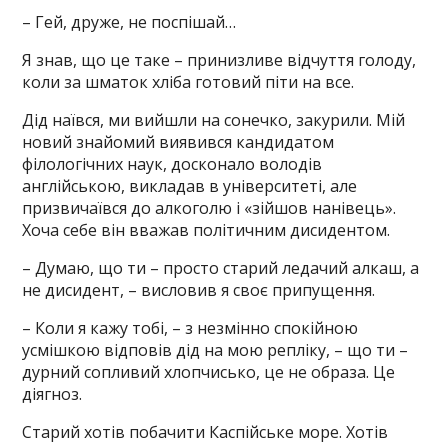
– Гей, друже, не поспішай…
Я знав, що це таке – принизливе відчуття голоду,
коли за шматок хліба готовий піти на все.
Дід наївся, ми вийшли на сонечко, закурили. Мій
новий знайомий виявився кандидатом
філологічних наук, досконало володів
англійською, викладав в університеті, але
призвичаївся до алкоголю і «зійшов нанівець».
Хоча себе він вважав політичним дисидентом.
– Думаю, що ти – просто старий ледачий алкаш, а
не дисидент, – висловив я своє припущення.
– Коли я кажу тобі, – з незмінно спокійною
усмішкою відповів дід на мою репліку, – що ти –
дурний сопливий хлопчисько, це не образа. Це
діягноз.
Старий хотів побачити Каспійське море. Хотів