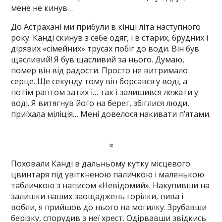
мене не кинув…
До Астрахані ми прибули в кінці літа наступного
року. Канді скинув з себе одяг, і в старих, брудних і
дірявих «сімейних» трусах побіг до води. Він був
щасливий! Я був щасливий за нього. Думаю,
помер він від радости. Просто не витримало
серце. Ще секунду тому він борсався у воді, а
потім раптом затих і… так і залишився лежати у
воді. Я витягнув його на берег, збіглися люди,
приїхала міліція… Мені довелося накивати п’ятами.
*
Поховали Канді в дальньому кутку місцевого
цвинтаря під увіткненою паличкою і маленькою
табличкою з написом «Невідомий». Накупивши на
залишки наших заощаджень горілки, пива і
вобли, я прийшов до нього на могилку. Зрубавши
берізку, спорудив з неї хрест. Одірвавши звідкись