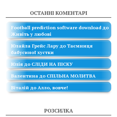
ОСТАННІ КОМЕНТАРІ
Football prediction software download
до
Живіть у любові
Юлайла Грейс Лару
до
Таємниця
бабусиної хустки
Юлія
до
СЛІДИ НА ПІСКУ
Валентина
до
СПІЛЬНА МОЛИТВА
Віталій
до
Алло, вовче!
РОЗСИЛКА