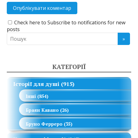
Check here to Subscribe to notifications for new
posts
КАТЕГОРІЇ
Історії для душі
(915)
Інші
(854)
Браян Кавано
(26)
Бруно Ферреро
(35)