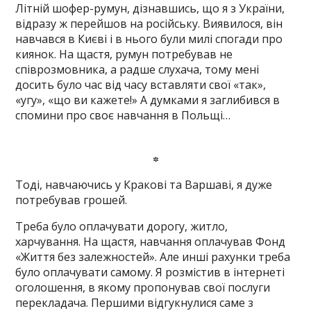
Літній шофер-румун, дізнавшись, що я з України,
відразу ж перейшов на російську. Виявилося, він
навчався в Києві і в нього були милі спогади про
киянок. На щастя, румун потребував не
співрозмовника, а радше слухача, тому мені
досить було час від часу вставляти свої «так»,
«угу», «що ви кажете!» А думками я заглибився в
спомини про своє навчання в Польщі…
*
Тоді, навчаючись у Кракові та Варшаві, я дуже
потребував грошей.
Треба було оплачувати дорогу, житло,
харчування. На щастя, навчання оплачував Фонд
«Життя без залежностей». Але инші рахунки треба
було оплачувати самому. Я розмістив в інтернеті
оголошення, в якому пропонував свої послуги
перекладача. Першими відгукнулися саме з