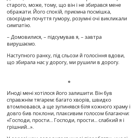
старого, може, тому, що він і не збирався мене
ображати. Його спокій, приємна посмішка,
своєрідне почуття гумору, розумні очі викликали
симпатію.
– Домовилися, – підсумував я, – завтра
вирушаємо.
Наступного ранку, під сльози й голосіння вдови,
що збирала нас у дорогу, ми рушили в дорогу.
*
Иноді мені хотілося його залишити. Він був
справжнім тягарем: багато хворів, швидко
втомлювався, а ще зупинявся біля кожного храму і
довго бив поклони, плаксивим голосом благаючи:
«Господи, прости… Господи, прости… слабкий я і
грішний…».