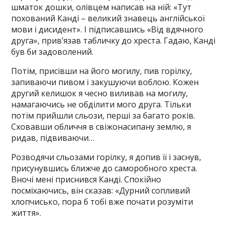
шматок дошки, олівцем написав на ній: «Тут
похований Канді – великий знавець англійської
мови і дисидент». І підписавшись «Від вдячного
друга», прив’язав табличку до хреста. Гадаю, Канді
був би задоволений.
Потім, присівши на його могилу, пив горілку,
запиваючи пивом і закушуючи воблою. Кожен
другий келишок я чесно виливав на могилу,
намагаючись не обділити мого друга. Тільки
потім прийшли сльози, перші за багато років.
Сховавши обличчя в свіжонасипану землю, я
ридав, підвиваючи…
Розводячи сльозами горілку, я допив її і заснув,
присунувшись ближче до саморобного хреста.
Вночі мені приснився Канді. Спокійно
посміхаючись, він сказав: «Дурний сопливий
хлопчисько, пора б тобі вже почати розуміти
життя».