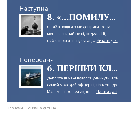
Наступна
8. «...ПОМИЛУЙ МЕНЕ, ГРІШНОГО».
Своїй інтуїції я звик довіряти. Вона
мене зазвичай не підводила. Ні,
небезпеки я не відчував, ...
Читати далі
Попередня
6. ПЕРШИЙ КЛІЄНТ
Депортації мені вдалося уникнути. Той
самий молодий офіцер відвіз мене до
Мальме і простежив, що ...
Читати далі
Позначки:
Сонячна дитина