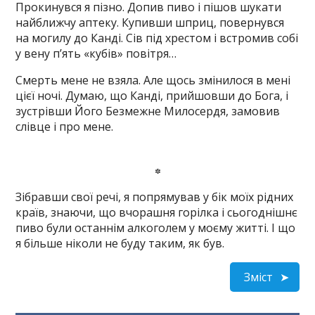
Прокинувся я пізно. Допив пиво і пішов шукати
найближчу аптеку. Купивши шприц, повернувся
на могилу до Канді. Сів під хрестом і встромив собі
у вену п’ять «кубів» повітря…
Смерть мене не взяла. Але щось змінилося в мені
цієї ночі. Думаю, що Канді, прийшовши до Бога, і
зустрівши Його Безмежне Милосердя, замовив
слівце і про мене.
*
Зібравши свої речі, я попрямував у бік моїх рідних
країв, знаючи, що вчорашня горілка і сьогоднішнє
пиво були останнім алкоголем у моєму житті. І що
я більше ніколи не буду таким, як був.
Зміст