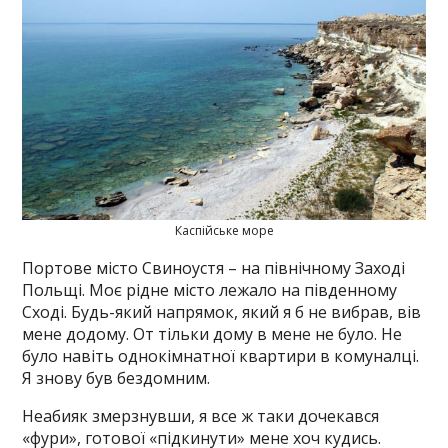
Каспійське море
Портове місто Свиноустя – на північному Заході
Польщі. Моє рідне місто лежало на південному
Сході. Будь-який напрямок, який я б не вибрав, вів
мене додому. От тільки дому в мене не було. Не
було навіть однокімнатної квартири в комуналці.
Я знову був бездомним.
Неабияк змерзнувши, я все ж таки дочекався
«фури», готової «підкинути» мене хоч кудись.