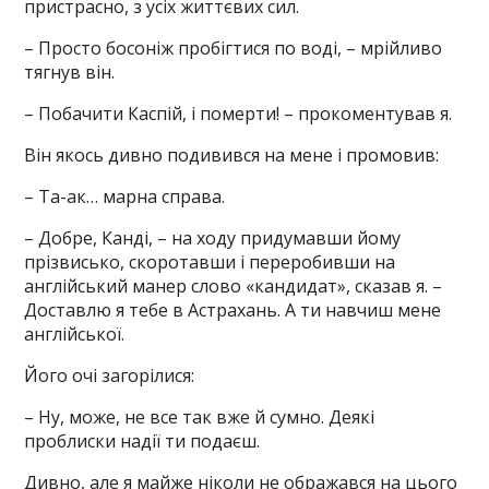
пристрасно, з усіх життєвих сил.
– Просто босоніж пробігтися по воді, – мрійливо
тягнув він.
– Побачити Каспій, і померти! – прокоментував я.
Він якось дивно подивився на мене і промовив:
– Та-ак… марна справа.
– Добре, Канді, – на ходу придумавши йому
прізвисько, скоротавши і переробивши на
англійський манер слово «кандидат», сказав я. –
Доставлю я тебе в Астрахань. А ти навчиш мене
англійської.
Його очі загорілися:
– Ну, може, не все так вже й сумно. Деякі
проблиски надії ти подаєш.
Дивно, але я майже ніколи не ображався на цього