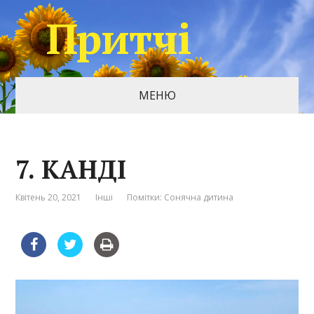
Притчі
МЕНЮ
7. КАНДІ
Квітень 20, 2021
Інші
Помітки:
Сонячна дитина