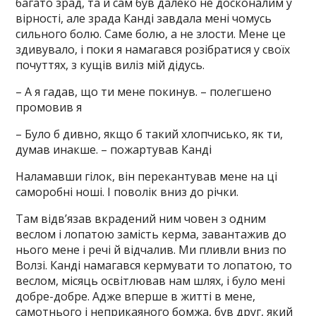
багато зрад, та й сам був далеко не досконалим у
вірності, але зрада Канді завдала мені чомусь
сильного болю. Саме болю, а не злости. Мене це
здивувало, і поки я намагався розібратися у своїх
почуттях, з кущів виліз мій дідусь.
– А я гадав, що ти мене покинув. – полегшено
промовив я
– Було б дивно, якщо б такий хлопчисько, як ти,
думав инакше. – пожартував Канді
Наламавши гілок, він перекантував мене на ці
саморобні ноші. І поволік вниз до річки.
Там відв’язав вкрадений ним човен з одним
веслом і лопатою замість керма, завантажив до
нього мене і речі й відчалив. Ми пливли вниз по
Волзі. Канді намагався кермувати то лопатою, то
веслом, місяць освітлював нам шлях, і було мені
добре-добре. Адже вперше в житті в мене,
самотнього і неприкаяного бомжа, був друг, який