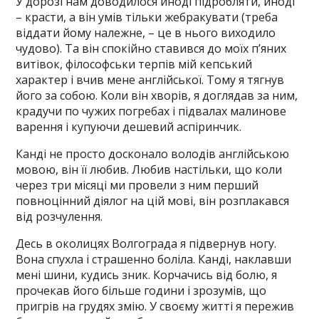
У дорозі нам доводилося иноді підробляти, иноді
– красти, а він умів тільки жебракувати (треба
віддати йому належне, – це в нього виходило
чудово). Та він спокійно ставився до моїх п’яних
витівок, філософськи терпів мій кепський
характер і вчив мене англійської. Тому я тягнув
його за собою. Коли він хворів, я доглядав за ним,
крадучи по чужих погребах і підвалах малинове
варення і купуючи дешевий аспіринчик.
Канді не просто досконало володів англійською
мовою, він її любив. Любив настільки, що коли
через три місяці ми провели з ним перший
повноцінний діялог на цій мові, він розплакався
від розчулення.
Десь в околицях Волгограда я підвернув ногу.
Вона спухла і страшенно боліла. Канді, наклавши
мені шини, кудись зник. Корчачись від болю, я
прочекав його більше години і зрозумів, що
пригрів на грудях змію. У своєму житті я пережив