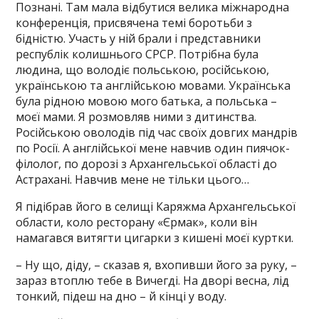
Познані. Там мала відбутися велика міжнародна
конференція, присвячена темі боротьби з
бідністю. Участь у ній брали і представники
республік колишнього СРСР. Потрібна була
людина, що володіє польською, російською,
українською та англійською мовами. Українська
була рідною мовою мого батька, а польська –
моєї мами. Я розмовляв ними з дитинства.
Російською оволодів під час своїх довгих мандрів
по Росії. А англійської мене навчив один пиячок-
філолог, по дорозі з Архангельської області до
Астрахані. Навчив мене не тільки цього…
Я підібрав його в селищі Каряжма Архангельської
области, коло ресторану «Єрмак», коли він
намагався витягти цигарки з кишені моєї куртки.
– Ну що, діду, – сказав я, вхопивши його за руку, –
зараз втоплю тебе в Вичегді. На дворі весна, лід
тонкий, підеш на дно – й кінці у воду.