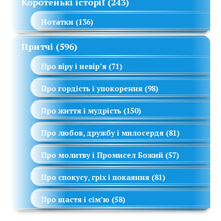
Коротенькі історії
(243)
Нотатки
(136)
Притчі
(596)
Про віру і невір’я
(71)
Про гордість і упокорення
(98)
Про життя і мудрість
(150)
Про любов, дружбу і милосердя
(81)
Про молитву і Промисел Божий
(57)
Про спокусу, гріх і покаяння
(81)
Про щастя і сім’ю
(58)