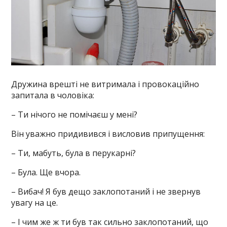
Дружина врешті не витримала і провокаційно
запитала в чоловіка:
– Ти нічого не помічаєш у мені?
Він уважно придивився і висловив припущення:
– Ти, мабуть, була в перукарні?
– Була. Ще вчора.
– Вибач! Я був дещо заклопотаний і не звернув
увагу на це.
– І чим же ж ти був так сильно заклопотаний, що