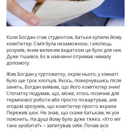
Коли Богдан став студентом, батьки купили йому
комп’ютер. Сім’я була незаможною, і хлопець
розумів, яким великим видатком це було для них.
Дуже тішився, бо в навчанні отримав чималу
допомогу.
Жив Богдан у гуртожитку, окрім нього, у кімнаті
було ще троє хлопців. Якось, повернувшись після
занять, Богдан виявив, що його комп’ютер зник!
Спочатку подумав, що, може, хтось позичив для
термінової роботи або просто пожартував, але
згодом зрозумів, що комп’ютер просто вкрали.
Пережив шок. Не знав, що скаже батькам, як усе
пояснить. На душі йому було дуже тяжко. «Хто міг
таке зробити?» – запитував себе. Почав всіх