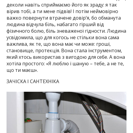
деколи навіть сприймаємо його як зраду: я так
вірив тобі, а ти мене підвів! І потім неймовірно
важко повернути втрачене довір’я, бо обманута
людина відчула біль, набагато гірший від
фізичного болю, біль зневаженої гідности. Людина
усвідомила, що для когось не стільки вона сама
важлива, як те, що вона має чи може: гроші,
становище, протекція. Вона стала інструментом,
який хтось використав з вигодою для себе. А вона
хотіла простого: «Я люблю і шаную – тебе, а не те,
що ти маєш».
ЗАЧІСКА І САНТЕХНІКА