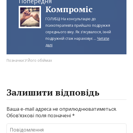
Попередня
Компроміс
ГОЛУБЦІ На консультацію до
психотерапевта прийшло подружжя
середнього віку. Як з'ясувалося, їхній
подружній стаж нараховує ...
Читати
далі
Позначки:
У Його обіймах
Залишити відповідь
Ваша e-mail адреса не оприлюднюватиметься.
Обов’язкові поля позначені
*