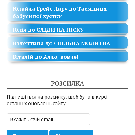
Юлайла Грейс Лару
до
Таємниця
бабусиної хустки
Юлія
до
СЛІДИ НА ПІСКУ
Валентина
до
СПІЛЬНА МОЛИТВА
Віталій
до
Алло, вовче!
РОЗСИЛКА
Підпишіться на розсилку, щоб бути в курсі
останніх оновлень сайту: