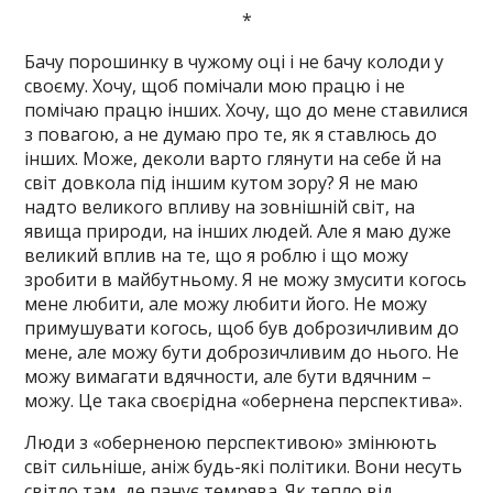
*
Бачу порошинку в чужому оці і не бачу колоди у
своєму. Хочу, щоб помічали мою працю і не
помічаю працю інших. Хочу, що до мене ставилися
з повагою, а не думаю про те, як я ставлюсь до
інших. Може, деколи варто глянути на себе й на
світ довкола під іншим кутом зору? Я не маю
надто великого впливу на зовнішній світ, на
явища природи, на інших людей. Але я маю дуже
великий вплив на те, що я роблю і що можу
зробити в майбутньому. Я не можу змусити когось
мене любити, але можу любити його. Не можу
примушувати когось, щоб був доброзичливим до
мене, але можу бути доброзичливим до нього. Не
можу вимагати вдячности, але бути вдячним –
можу. Це така своєрідна «обернена перспектива».
Люди з «оберненою перспективою» змінюють
світ сильніше, аніж будь-які політики. Вони несуть
світло там, де панує темрява. Як тепло від