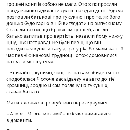
грошей вони із собою не мали. Отож попросили
продавчиню відкласти сукню на один день. Удома
розповіли батькові про ту сукню і про те, як його
донька буде гарно в ній виглядати на випускному.
Сказали також, що бракує їм грошей, а коли
батько запитав про вартість, назвали йому нижчу
ціну, ніж насправді. Не були певні, що він
погодиться купити таку дорогу річ, бо мали на той
час певні фінансові труднощі, отож домовилися
назвати меншу суму.
– Звичайно, купимо, якщо вона вам обидвом так
сподобалася. Я охоче вас відвезу на авто до тієї
крамниці, заодно й сам погляну на ту сукню, –
сказав батько.
Мати з донькою розгублено перезирнулися.
– Але ж… Може, ми самі? – всіляко намагалися
відмовити.