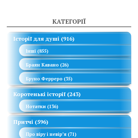
КАТЕГОРІЇ
Історії для душі
(916)
Інші
(855)
Браян Кавано
(26)
Бруно Ферреро
(35)
Коротенькі історії
(243)
Нотатки
(136)
Притчі
(596)
Про віру і невір’я
(71)