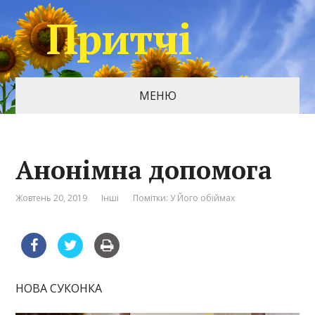
Притчі
МЕНЮ
Анонімна допомога
Жовтень 20, 2019
Інші
Помітки:
У Його обіймах
НОВА СУКОНКА