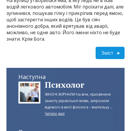
На вулиці утворилася яма, в яку ледь не в’їхав
водій легкового автомобіля. Міг проїхати далі, але
зупинився, пошукав гілку і прикріпив перед ямою,
щоб застерегти інших водіїв. Це був сіяч
анонімного добра, який врятував від аварії,
можливо, не одне авто. Його імени ніхто не буде
знати. Крім Бога.
Зміст
Наступна
Психолог
ЖІНОЧІ ЖУРНАЛИ На віче, присвячене
захисту української мови, запросили
відомого в місті філолога – вчительку ...
Читати далі