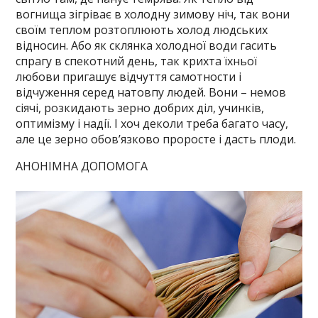
вогнища зігріває в холодну зимову ніч, так вони
своїм теплом розтоплюють холод людських
відносин. Або як склянка холодної води гасить
спрагу в спекотний день, так крихта їхньої
любови пригашує відчуття самотности і
відчуження серед натовпу людей. Вони – немов
сіячі, розкидають зерно добрих діл, учинків,
оптимізму і надії. І хоч деколи треба багато часу,
але це зерно обов’язково проросте і дасть плоди.
АНОНІМНА ДОПОМОГА