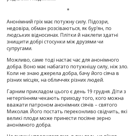
*
Анонімний гріх має потужну силу. Підозри,
недовіра, обман розсіваються, як бур’ян, по
людських відносинах. Плітки й наклепи здатні
знищити добрі стосунки між друзями чи
супругами.
Можливо, саме тоді настає час для анонімного
добра. Воно має набагато потужнішу силу, ніж зло.
Коли не знаю джерела добра, бачу його сіяча в
різних місцях, на обличчях різних людей.
Гарним прикладом цього є день 19 грудня. Діти з
нетерпінням чекають приходу того, кого можна
вважати патроном анонімних сіячів – святого
Миколая. Його постать переконливо свідчить, які
великі плоди може принести посіяне зерно
анонімного добра.