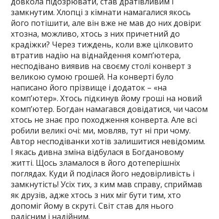
довкола підозрювати, став дратівливим і
замкнутим. Хлопці з кімнати намагалися якось
його потішити, але він вже не мав до них довіри:
хтозна, можливо, хтось з них причетний до
крадіжки? Через тиждень, коли вже цілковито
втратив надію на віднайдення комп’ютера,
несподівано виявив на своєму столі конверт з
великою сумою грошей. На конверті було
написано його прізвище і додаток – «на
комп’ютер». Хтось підкинув йому гроші на новий
комп’ютер. Богдан намагався довідатися, чи часом
хтось не знає про походження конверта. Але всі
робили великі очі: ми, мовляв, тут ні при чому.
Автор несподіванки хотів залишитися невідомим.
І якась дивна зміна відбулася в Богдановому
житті. Щось зламалося в його дотеперішніх
поглядах. Куди й поділася його недовірливість і
замкнутість! Усіх тих, з ким мав справу, сприймав
як друзів, адже хтось з них міг бути тим, хто
допоміг йому в скруті. Світ став для нього
радісним і надійним.