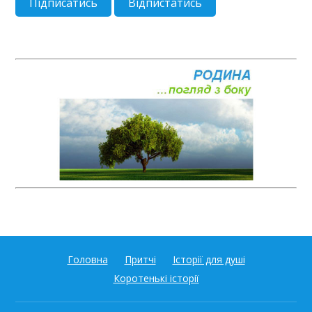
Головна
Притчі
Історії для душі
Коротенькі історії