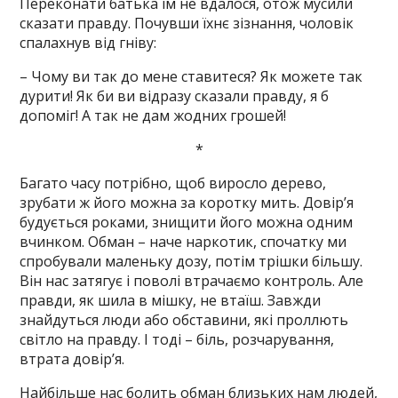
Переконати батька їм не вдалося, отож мусили
сказати правду. Почувши їхнє зізнання, чоловік
спалахнув від гніву:
– Чому ви так до мене ставитеся? Як можете так
дурити! Як би ви відразу сказали правду, я б
допоміг! А так не дам жодних грошей!
*
Багато часу потрібно, щоб виросло дерево,
зрубати ж його можна за коротку мить. Довір’я
будується роками, знищити його можна одним
вчинком. Обман – наче наркотик, спочатку ми
спробували маленьку дозу, потім трішки більшу.
Він нас затягує і поволі втрачаємо контроль. Але
правди, як шила в мішку, не втаїш. Завжди
знайдуться люди або обставини, які проллють
світло на правду. І тоді – біль, розчарування,
втрата довір’я.
Найбільше нас болить обман близьких нам людей,