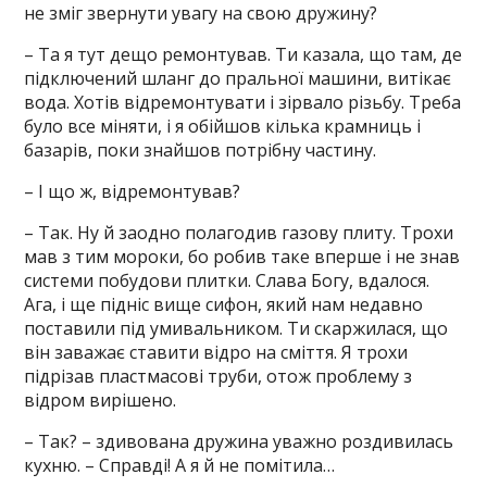
не зміг звернути увагу на свою дружину?
– Та я тут дещо ремонтував. Ти казала, що там, де
підключений шланг до пральної машини, витікає
вода. Хотів відремонтувати і зірвало різьбу. Треба
було все міняти, і я обійшов кілька крамниць і
базарів, поки знайшов потрібну частину.
– І що ж, відремонтував?
– Так. Ну й заодно полагодив газову плиту. Трохи
мав з тим мороки, бо робив таке вперше і не знав
системи побудови плитки. Слава Богу, вдалося.
Ага, і ще підніс вище сифон, який нам недавно
поставили під умивальником. Ти скаржилася, що
він заважає ставити відро на сміття. Я трохи
підрізав пластмасові труби, отож проблему з
відром вирішено.
– Так? – здивована дружина уважно роздивилась
кухню. – Справді! А я й не помітила…