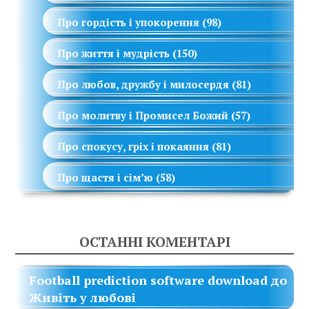
Про гордість і упокорення
(98)
Про життя і мудрість
(150)
Про любов, дружбу і милосердя
(81)
Про молитву і Промисел Божий
(57)
Про спокусу, гріх і покаяння
(81)
Про щастя і сім’ю
(58)
ОСТАННІ КОМЕНТАРІ
Football prediction software download
до
Живіть у любові