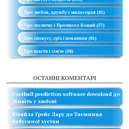
Про любов, дружбу і милосердя
(81)
Про молитву і Промисел Божий
(57)
Про спокусу, гріх і покаяння
(81)
Про щастя і сім’ю
(58)
ОСТАННІ КОМЕНТАРІ
Football prediction software download
до
Живіть у любові
Юлайла Грейс Лару
до
Таємниця
бабусиної хустки