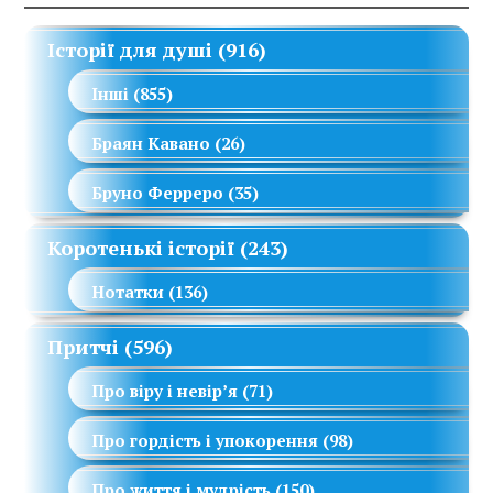
Історії для душі
(916)
Інші
(855)
Браян Кавано
(26)
Бруно Ферреро
(35)
Коротенькі історії
(243)
Нотатки
(136)
Притчі
(596)
Про віру і невір’я
(71)
Про гордість і упокорення
(98)
Про життя і мудрість
(150)