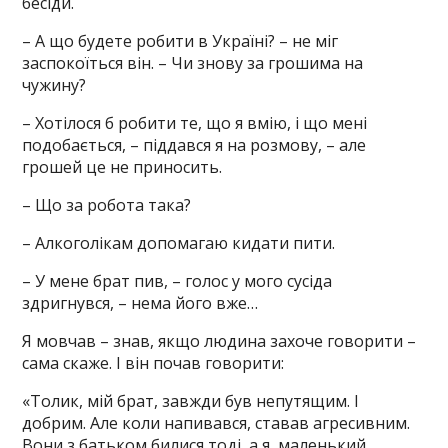
бесіди.
– А що будете робити в Україні? – не міг
заспокоїться він. – Чи знову за грошима на
чужину?
– Хотілося б робити те, що я вмію, і що мені
подобається, – піддався я на розмову, – але
грошей це не приносить.
– Що за робота така?
– Алкоголікам допомагаю кидати пити.
– У мене брат пив, – голос у мого сусіда
здригнувся, – нема його вже…
Я мовчав – знав, якщо людина захоче говорити –
сама скаже. І він почав говорити:
«Толик, мій брат, завжди був непутящим. І
добрим. Але коли напивався, ставав агресивним.
Вони з батьком билися тоді, а я, маленький,