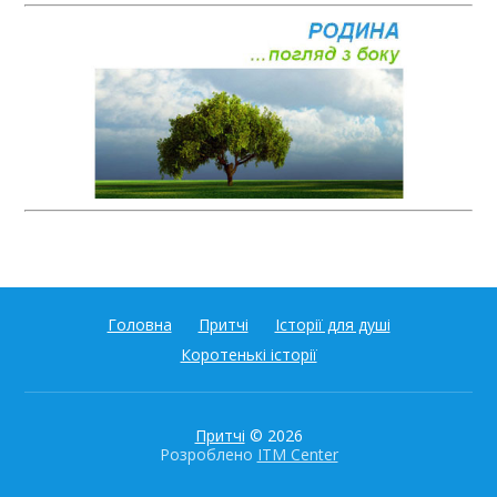
Головна
Притчі
Історії для душі
Коротенькі історії
Притчі
© 2026
Розроблено
ITM Center