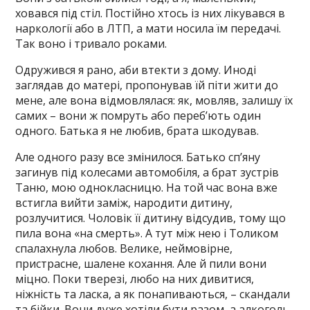
ховався під стіл. Постійно хтось із них лікувався в
наркології або в ЛТП, а мати носила їм передачі.
Так воно і тривало роками.
Одружився я рано, аби втекти з дому. Иноді
заглядав до матері, пропонував їй піти жити до
мене, але вона відмовлялася: як, мовляв, залишу їх
самих – вони ж помруть або переб’ють один
одного. Батька я не любив, брата шкодував.
Але одного разу все змінилося. Батько сп’яну
загинув під колесами автомобіля, а брат зустрів
Таню, мою однокласницю. На той час вона вже
встигла вийти заміж, народити дитину,
розлучитися. Чоловік її дитину відсудив, тому що
пила вона «на смерть». А тут між нею і Толиком
спалахнула любов. Велике, неймовірне,
пристрасне, шалене кохання. Але й пили вони
міцно. Поки тверезі, любо на них дивитися,
ніжність та ласка, а як понапиваються, – скандали
та бійки. Вони дуже хотіли бути разом, а алкоголь