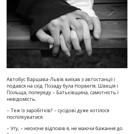
Автобус Варшава-Львів виїхав з автостанції і
подався на схід. Позаду була Норвегія, Швеція і
Польща, попереду – Батьківщина, самотність і
невідомість.
– Теж із заробітків? – сусідові дуже хотілося
поспілкуватися.
– Угу, – неохоче відповів я, не маючи бажання до