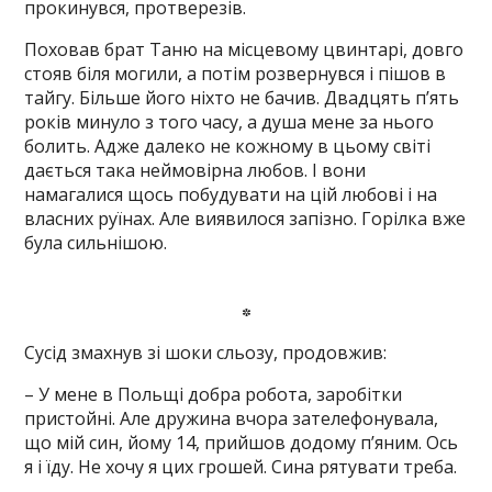
прокинувся, протверезів.
Поховав брат Таню на місцевому цвинтарі, довго
стояв біля могили, а потім розвернувся і пішов в
тайгу. Більше його ніхто не бачив. Двадцять п’ять
років минуло з того часу, а душа мене за нього
болить. Адже далеко не кожному в цьому світі
дається така неймовірна любов. І вони
намагалися щось побудувати на цій любові і на
власних руїнах. Але виявилося запізно. Горілка вже
була сильнішою.
*
Сусід змахнув зі шоки сльозу, продовжив:
– У мене в Польщі добра робота, заробітки
пристойні. Але дружина вчора зателефонувала,
що мій син, йому 14, прийшов додому п’яним. Ось
я і їду. Не хочу я цих грошей. Сина рятувати треба.