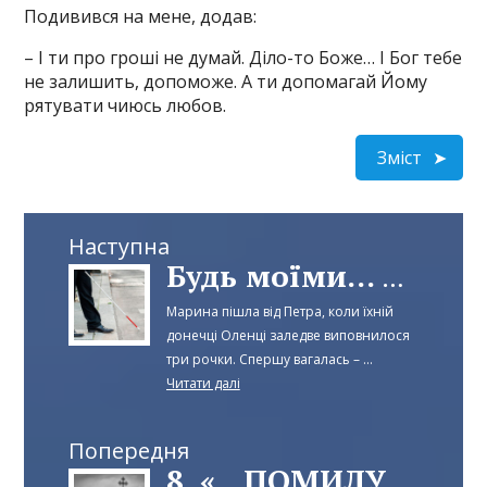
Подивився на мене, додав:
– І ти про гроші не думай. Діло-то Боже… І Бог тебе
не залишить, допоможе. А ти допомагай Йому
рятувати чиюсь любов.
Зміст
Наступна
Будь моїми... очима
Марина пішла від Петра, коли їхній
донечці Оленці заледве виповнилося
три рочки. Спершу вагалась – ...
Читати далі
Попередня
8. «...ПОМИЛУЙ МЕНЕ, ГРІШНОГО».