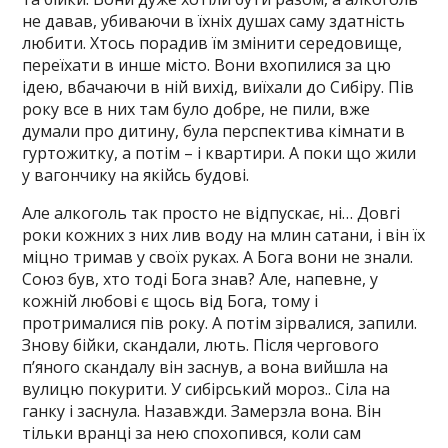
не давав, убиваючи в їхніх душах саму здатність
любити. Хтось порадив їм змінити середовище,
переїхати в инше місто. Вони вхопилися за цю
ідею, вбачаючи в ній вихід, виїхали до Сибіру. Пів
року все в них там було добре, не пили, вже
думали про дитину, була перспектива кімнати в
гуртожитку, а потім – і квартири. А поки що жили
у вагончику на якійсь будові.
Але алкоголь так просто не відпускає, ні… Довгі
роки кожних з них лив воду на млин сатани, і він їх
міцно тримав у своїх руках. А Бога вони не знали.
Союз був, хто тоді Бога знав? Але, напевне, у
кожній любові є щось від Бога, тому і
протрималися пів року. А потім зірвалися, запили.
Знову бійки, скандали, лють. Після чергового
п’яного скандалу він заснув, а вона вийшла на
вулицю покурити. У сибірський мороз.. Сіла на
ганку і заснула. Назавжди. Замерзла вона. Він
тільки вранці за нею спохопився, коли сам