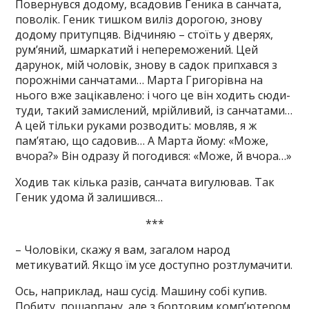
Повернувся додому, всадовив Геника в санчата,
поволік. Геник тишком виліз дорогою, знову
додому притупцяв. Відчиняю – стоїть у дверях,
рум’яний, шмаркатий і непереможений. Цей
дарунок, мій чоловік, знову в садок припхався з
порожніми санчатами… Марта Григорівна на
нього вже зацікавлено: і чого це він ходить сюди-
туди, такий замислений, мрійливий, із санчатами…
А цей тільки руками розводить: мовляв, я ж
пам’ятаю, що садовив… А Марта йому: «Може,
вчора?» Він одразу й погодився: «Може, й вчора…»
Ходив так кілька разів, санчата вигулював. Так
Геник удома й залишився…
***
– Чоловіки, скажу я вам, загалом народ
метикуватий. Якщо їм усе доступно розтлумачити.
Ось, наприклад, наш сусід. Машину собі купив.
Побиту, пошарпану, але з бортовим комп’ютером.