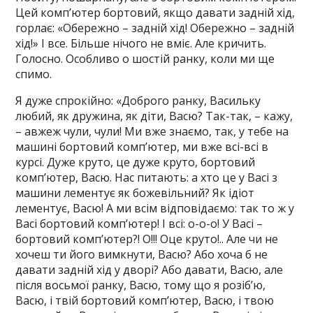
Цей комп’ютер бортовий, якщо давати задній хід,
горлає: «Обережно – задній хід! Обережно – задній
хід!» І все. Більше нічого не вміє. Але кричить.
Голосно. Особливо о шостій ранку, коли ми ще
спимо.
Я дуже спрокійно: «Доброго ранку, Васильку
любий, як дружина, як діти, Васю? Так-так, – кажу,
– авжеж чули, чули! Ми вже знаємо, так, у тебе на
машині бортовий комп’ютер, ми вже всі-всі в
курсі. Дуже круто, це дуже круто, бортовий
комп’ютер, Васю. Нас питають: а хто це у Васі з
машини лементує як божевільний? Як ідіот
лементує, Васю! А ми всім відповідаємо: так то ж у
Васі бортовий комп’ютер! І всі: о-о-о! У Васі –
бортовий комп’ютер?! О!!! Оце круто!.. Але чи не
хочеш ти його вимкнути, Васю? Або хоча б не
давати задній хід у дворі? Або давати, Васю, але
після восьмої ранку, Васю, тому що я розіб’ю,
Васю, і твій бортовий комп’ютер, Васю, і твою