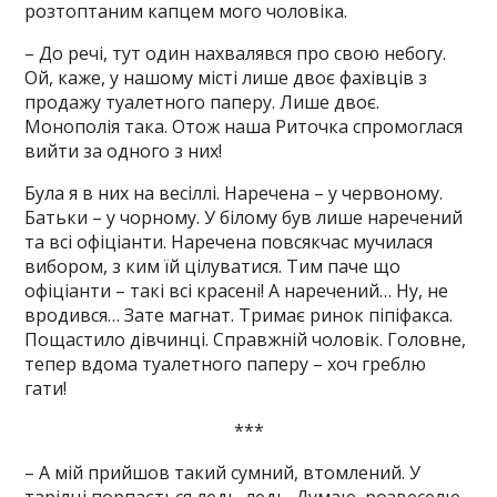
розтоптаним капцем мого чоловіка.
– До речі, тут один нахвалявся про свою небогу.
Ой, каже, у нашому місті лише двоє фахівців з
продажу туалетного паперу. Лише двоє.
Монополія така. Отож наша Риточка спромоглася
вийти за одного з них!
Була я в них на весіллі. Наречена – у червоному.
Батьки – у чорному. У білому був лише наречений
та всі офіціанти. Наречена повсякчас мучилася
вибором, з ким їй цілуватися. Тим паче що
офіціанти – такі всі красені! А наречений… Ну, не
вродився… Зате магнат. Тримає ринок піпіфакса.
Пощастило дівчинці. Справжній чоловік. Головне,
тепер вдома туалетного паперу – хоч греблю
гати!
***
– А мій прийшов такий сумний, втомлений. У