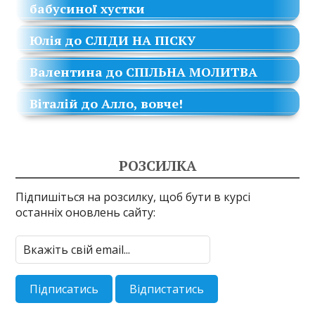
бабусиної хустки
Юлія
до
СЛІДИ НА ПІСКУ
Валентина
до
СПІЛЬНА МОЛИТВА
Віталій
до
Алло, вовче!
РОЗСИЛКА
Підпишіться на розсилку, щоб бути в курсі
останніх оновлень сайту: