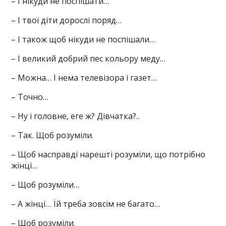
– І нікуди не поспішати…
– І твої діти дорослі поряд…
– І також щоб нікуди не поспішали…
– І великий добрий пес кольору меду…
– Можна… І нема телевізора і газет…
– Точно…
– Ну і головне, еге ж? Дівчатка?..
– Так. Щоб розуміли.
– Щоб насправді нарешті розуміли, що потрібно
жінці…
– Щоб розуміли…
– А жінці… Їй треба зовсім не багато…
– Щоб розуміли.