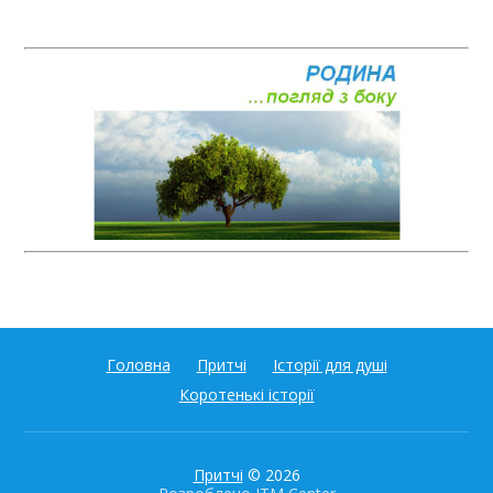
Головна
Притчі
Історії для душі
Коротенькі історії
Притчі
© 2026