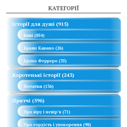
КАТЕГОРІЇ
Історії для душі
(915)
Інші
(854)
Браян Кавано
(26)
Бруно Ферреро
(35)
Коротенькі історії
(243)
Нотатки
(136)
Притчі
(596)
Про віру і невір’я
(71)
Про гордість і упокорення
(98)