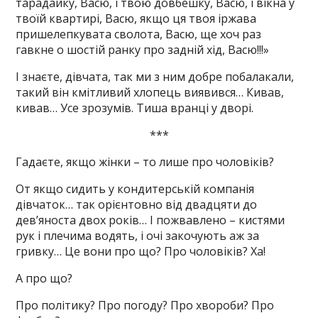
тарадайку, Васю, і твою довбешку, Васю, і вікна у
твоїй квартирі, Васю, якщо ця твоя іржава
пришелепкувата сволота, Васю, ще хоч раз
гавкне о шостій ранку про задній хід, Васю!!!»
І знаєте, дівчата, так ми з ним добре побалакали,
такий він кмітливий хлопець виявився… Кивав,
кивав… Усе зрозумів. Тиша вранці у дворі.
***
Гадаєте, якщо жінки – то лише про чоловіків?
От якщо сидить у кондитерській компанія
дівчаток… так орієнтовно від двадцяти до
дев’яноста двох років… І пожвавлено – кистями
рук і плечима водять, і очі закочують аж за
гривку… Це вони про що? Про чоловіків? Ха!
А про що?
Про політику? Про погоду? Про хвороби? Про