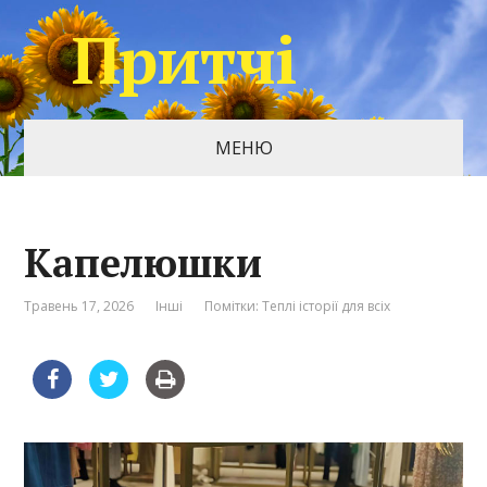
Притчі
МЕНЮ
Капелюшки
Травень 17, 2026
Інші
Помітки:
Теплі історії для всіх