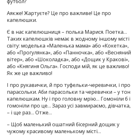
футбол?
Аякже! Жартуєте? Це про важливе! Це про
капелюшки.
Є в нас капелюшниця – полька Марися. Поетка…
Таких капелюшків немає в жодному іншому місті
світу: моделька «Маленька мама» або «Кокетка»,
або «Прогулянка», або «Панночка», або «Весняний
вітер», або «Шоколадка», або «Дощик у Кракові»,
або «Княгиня Ольга». Господи мій, як це важливо!
Як же це важливо!
І про рукавички, й про туфельки-черевички, і про
парасольки. Аби парасольки та черевички – у тон
капелюшкам. Ну і про головну мрію… Гомоніли б і
гомоніли про це… Зараз усі завмираємо, дівчатка,
– і ще раз… Отже…
– Щоб маленький ошатний бісерний дощик у
чужому красивому маленькому місті…