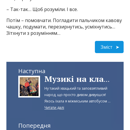
– Так-так… Щоб розуміли. І все.
Потім – помовчати. Погладити пальчиком кавову
чашку, подумати, перезирнутись, усміхнутись…
Зітхнути з розумінням…
Зміст
Наступна
Музикі на кладовищі
Ну такий хвацький та заповзятливий
народ, що просто дивом дивуєшся!
Якось їхала я міжміським автобусом ...
Читати далі
Попередня