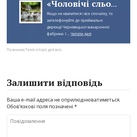
«Чоловічі сльози»
Якщо не квапитися і все спочатку, то
зателефонуйте до приймальні
дирекції Чернівецької макаронної
фабрики. І ...
Читати далі
Позначки:
Теплі історії для всіх
Залишити відповідь
Ваша e-mail адреса не оприлюднюватиметься.
Обов’язкові поля позначені
*