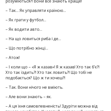
розуміються?! Вони все знають краще!
– Так… Як управляти країною…
– Як грати у футбол…
– Як водити авто…
– На що ловиться риба і де…
– Що потрібно жінці…
– Атож!
– І коли що – «Я ж казав»! Я ж казав! Хто так б’є?!
Хто так їздить?! Хто так ловить?! Що тобі не
подобається? Що ж ти хочеш?!
– Так. Вони нічого не вміють.
– Але вони знають – як.
– А ця їхня самовпевненість! Здуріти можна від