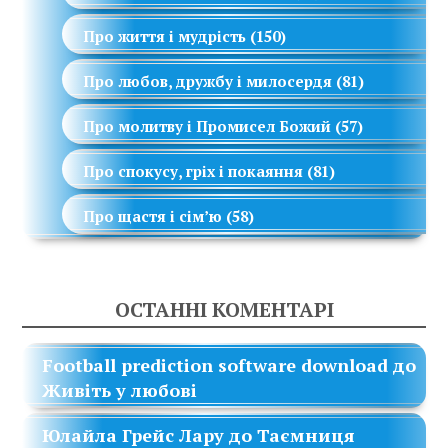
Про життя і мудрість
(150)
Про любов, дружбу і милосердя
(81)
Про молитву і Промисел Божий
(57)
Про спокусу, гріх і покаяння
(81)
Про щастя і сім’ю
(58)
ОСТАННІ КОМЕНТАРІ
Football prediction software download
до
Живіть у любові
Юлайла Грейс Лару
до
Таємниця