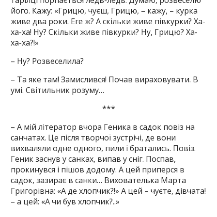
тарілці порпається ледь-ледь. Думаю, розвеселю
його. Кажу: «Грицю, чуєш, Грицю, – кажу, – курка
живе два роки. Еге ж? А скільки живе півкурки? Ха-
ха-ха! Ну? Скільки живе півкурки? Ну, Грицю? Ха-
ха-ха?!»
– Ну? Розвеселила?
– Та яке там! Замислився! Почав вираховувати. В
умі. Світильник розуму…
***
– А мій літератор вчора Геника в садок повіз на
санчатах. Це після творчої зустрічі, де вони
вихваляли одне одного, пили і братались. Повіз.
Геник заснув у санках, випав у сніг. Поспав,
прокинувся і пішов додому. А цей приперся в
садок, зазирає в санки… Вихователька Марта
Григорівна: «А де хлопчик?!» А цей – чуєте, дівчата!
– а цей: «А чи був хлопчик?..»