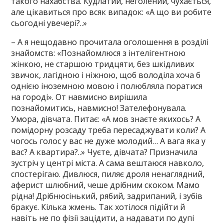
такого нахабства. Кудлатий, неголений, чухається,
але цікавиться про всяк випадок: «А що ви робите
сьогодні увечері?..»
– А я нещодавно прочитала оголошення в розділі
знайомств: «Познайомлюся з інтелігентною
жінкою, не старшою тридцяти, без шкідливих
звичок, лагідною і ніжною, щоб володіла хоча б
однією іноземною мовою і полюбляла поратися
на городі». От навмисно вирішила
познайомитись, навмисно! Зателефонувала.
Умора, дівчата. Питає: «А мов знаєте якихось? А
помідорну розсаду треба пересаджувати коли? А
чогось голос у вас не дуже молодий… А вага яка у
вас? А квартира?..» Чуєте, дівчата? Призначила
зустріч у центрі міста. А сама вештаюся навколо,
спостерігаю. Дивлюся, пиляє дроля ненаглядний,
аферист шлюбний, чеше дрібним скоком. Мамо
рідна! Дрібнюсінький, рябий, задрипаний, і зубів
бракує. Кілька жмень. Так хотілося підійти й
навіть не по фізії зацідити, а надавати по дупі