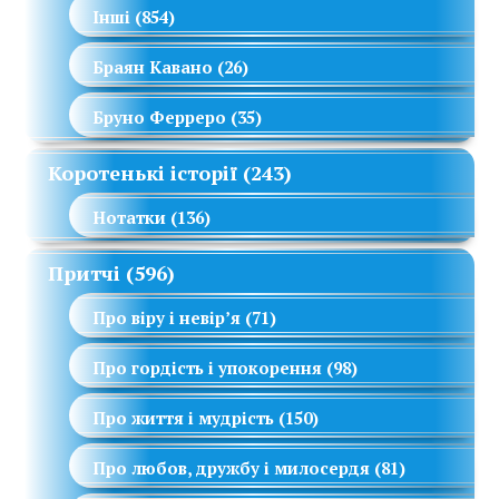
Інші
(854)
Браян Кавано
(26)
Бруно Ферреро
(35)
Коротенькі історії
(243)
Нотатки
(136)
Притчі
(596)
Про віру і невір’я
(71)
Про гордість і упокорення
(98)
Про життя і мудрість
(150)
Про любов, дружбу і милосердя
(81)