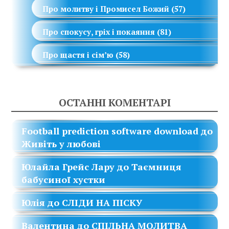
Про молитву і Промисел Божий
(57)
Про спокусу, гріх і покаяння
(81)
Про щастя і сім’ю
(58)
ОСТАННІ КОМЕНТАРІ
Football prediction software download
до
Живіть у любові
Юлайла Грейс Лару
до
Таємниця
бабусиної хустки
Юлія
до
СЛІДИ НА ПІСКУ
Валентина
до
СПІЛЬНА МОЛИТВА