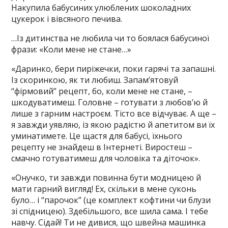
Накупила бабусиних улюблених шоколадних
цукерок і вівсяного печива.
…Із дитинства не любила чи то боялася бабусиної
фрази: «Коли мене не стане…»
«Даринко, бери пиріжечки, поки гарячі та запашні.
Із скоринкою, як ти любиш. Запам’ятовуй
“фірмовий” рецепт, бо, коли мене не стане, –
шкодуватимеш. Головне – готувати з любов’ю й
лише з гарним настроєм. Тісто все відчуває. А ще –
я завжди уявляю, із якою радістю й апетитом ви їх
уминатимете. Це щастя для бабусі, їхнього
рецепту не знайдеш в Інтернеті. Виростеш –
смачно готуватимеш для чоловіка та діточок».
«Онучко, ти завжди повинна бути модницею й
мати гарний вигляд! Ех, скільки в мене суконь
було… і “парочок” (це комплект кофтини чи блузи
зі спідницею). Здебільшого, все шила сама. І тебе
навчу. Сідай! Ти не дивися, що швейна машинка