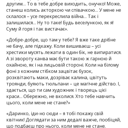
другим… То в тебе добре виходить, онучко! Може,
станеш колись акторкою чи співачкою… У мене не
склалося – усе перекреслила війна… Так і
залишилася… Ну то таке! Будь веселункою, як я!
Суму й горя і так вистачає».
«Добре-добре, що там у тебе? Я вже таке дрібне
не бачу, але підкажу. Коли вишиваєш – усі
хрестики мусять лежати в один бік, не випиратися.
А зі звороту канва має бути такою ж гарною й
охайною, як і на лицьовій стороні. Коли на білому
фоні з кожним стібком зацвітає бузок,
розквітають маки, дозріває калина, цвітуть
троянди, буяють тюльпани – це магічне дійство. І,
здається, що ти сам художник і творець цієї
краси… Обережно, не вколися. Хто тебе навчить
цього, коли мене не стане?»
«Даринко, іди-но сюди – я тобі покажу свій
квітник! Доглядати за ним дедалі важче, пообіцяй,
що подбаєш про нього, коли мене не стане.