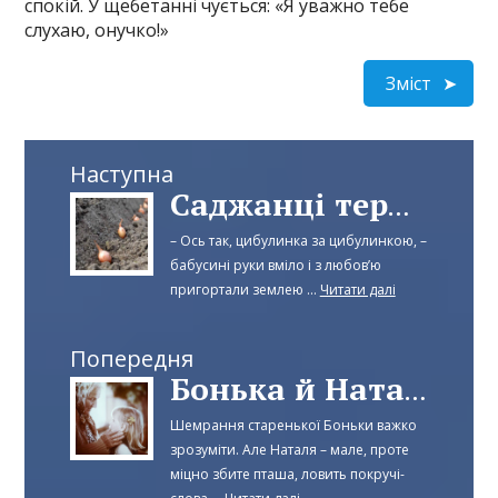
спокій. У щебетанні чується: «Я уважно тебе
слухаю, онучко!»
Зміст
Наступна
Саджанці терпіння
– Ось так, цибулинка за цибулинкою, –
бабусині руки вміло і з любов’ю
пригортали землею ...
Читати далі
Попередня
Бонька й Наталчиточка
Шемрання старенької Боньки важко
зрозуміти. Але Наталя – мале, проте
міцно збите пташа, ловить покручі-