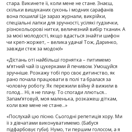
стара. Викинете її, коли мене не стане. Знаєш,
скільки вишуканих суконь і модних сарафанів
вона пошила! Це зараз журнали, викрійки,
спеціальні лапки для зручності, усілякі гудзички,
різнокольорові нитки, величезний вибір тканин. А
за моєї молодості, якщо вдасться знайти шифон
чи креп-жоржет, – велика удача! Тож, Даринко,
завжди стеж за модою!»
«Дістань оті найбільші горнятка – питимемо
м’ятний чай із цукерками й печивом. Умощуйся
зручніше. Розкажу тобі про своє дитинство, як
рано почала працювати в полі та бралася за
чоловічу роботу. Як пережили війну й вижили в
голод… Ні, я не плачу. То спогади ллються…
Запам’ятовуй, моя маленька, розкажеш діткам,
коли вже мене не стане…»
«Послухай цю пісню. Сьогодні репетиція хору. Ми
її з дівчатами виконуватимемо. (Бабуся
підфарбовує губи). Нумо, ти першим голосом, а я