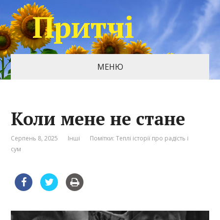
Притчі
МЕНЮ
Коли мене не стане
Серпень 8, 2025
Інші
Помітки:
Теплі історії про радість і
сум