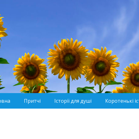
овна
Притчі
Історії для душі
Коротенькі іс