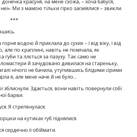
 І донечка красуня, на мене схожа, – хоча бабуся,
а неї». Ми з мамою тільки гірко засміялися – звикли.
***
вшись.
орня водою й приклала до сухих – і від віку, і від
, але по краплині, навіть не помічала, як
а губи та ллється за пазуху. Так само не
фломастери й зачудовано дивилася на стареньку,
загалі нічого не бачила, утупившись блідими сірими
іла я, але мене наче й не було…
ої зблиснули. Здається, вони навіть повернули собі
ної барви.
ся. Я стрепенулася.
моршки на кутиках губ піднялися.
ся сердечно її обіймати.