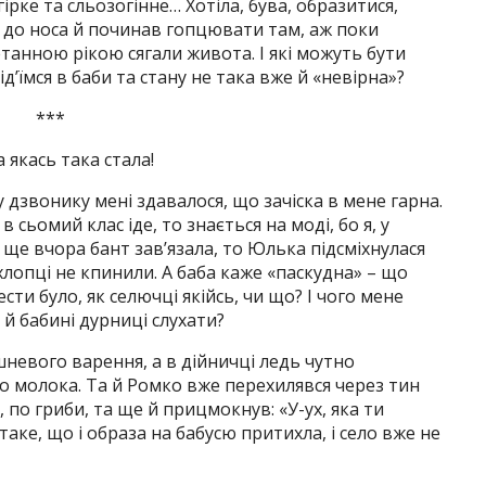
 гірке та сльозогінне… Хотіла, бува, образитися,
 до носа й починав гопцювати там, аж поки
етанною рікою сягали живота. І які можуть бути
д’їмся в баби та стану не така вже й «невірна»?
***
 якась така стала!
 дзвонику мені здавалося, що зачіска в мене гарна.
 сьомий клас іде, то знається на моді, бо я, у
і ще вчора бант зав’язала, то Юлька підсміхнулася
и хлопці не кпинили. А баба каже «паскудна» – що
ести було, як селючці якійсь, чи що? І чого мене
 й бабині дурниці слухати?
шневого варення, а в дійничці ледь чутно
о молока. Та й Ромко вже перехилявся через тин
, по гриби, та ще й прицмокнув: «У-ух, яка ти
 таке, що і образа на бабусю притихла, і село вже не