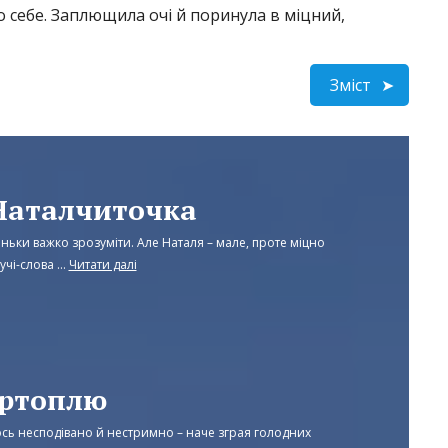
о себе. Заплющила очі й поринула в міцний,
Зміст
Наталчиточка
ьки важко зрозуміти. Але Наталя – мале, проте міцно
чі-слова ...
Читати далі
артоплю
ось несподівано й нестримно – наче зграя голодних