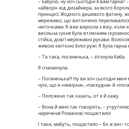
– Бабусю, ну хоч сьогодні я вам гарна? 
«айворі» від дизайнера, за якого боролис
принцесі. Жодного дешевого фатину, ж
мереживо, що витончено переливалося
ниточками. Я вже виросла з віку, коли 
весільна сукня була втіленням скромно
стійка, довгі мереживні рукави. Волосс
живою квіткою білої ружі. Я була гарна 
– Та така, поганенька, – зітхнула баба.
Я спалахнула.
– Поганенька?! Ну ви хоч сьогодні мені
чую, що я «невірна», «паскудна» й «пог
– Положено так казать, от я й кажу.
– Вона й мені так говорить, – утрутила
наречена! Романові пощастило!
І таки, мабуть, пощастило – бо ж він і 