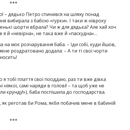
***
вно! – дядько Петро спинився на шляху понад
ння вибирала з бабою «гурки». І таки ж нівроку
ротенькі шорти вбрала? Чи ж для дядька? Але хай хоч
же я й «невірна», не така вже й «паскудна»…
ла на моє розчарування баба. – Іди собі, куди йшов,
 мене роздратовано додала: – А ти ті свої чорти
носить!
о я тобі плаття свої пооддаю, раз ти вже дівка
ніякої, самі наряди в голові! – та щоб уже не
и єрунду!»), баба поспішила до господарства.
и, як реготав би Рома, якби побачив мене в бабиній
***