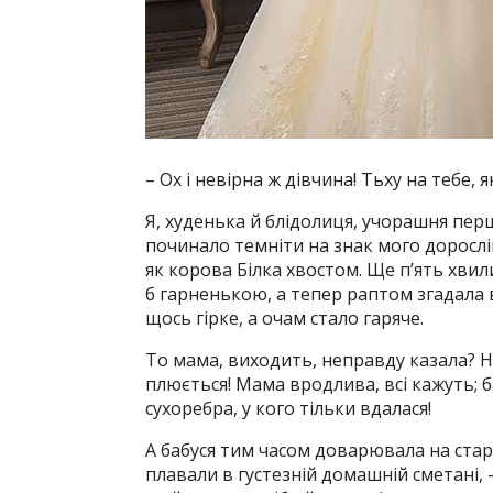
– Ох і невірна ж дівчина! Тьху на тебе, я
Я, худенька й блідолиця, учорашня пер
починало темніти на знак мого дорослі
як корова Білка хвостом. Ще п’ять хвил
б гарненькою, а тепер раптом згадала в
щось гірке, а очам стало гаряче.
То мама, виходить, неправду казала? Ні
плюється! Мама вродлива, всі кажуть; б
сухоребра, у кого тільки вдалася!
А бабуся тим часом доварювала на старі
плавали в густезній домашній сметані, –