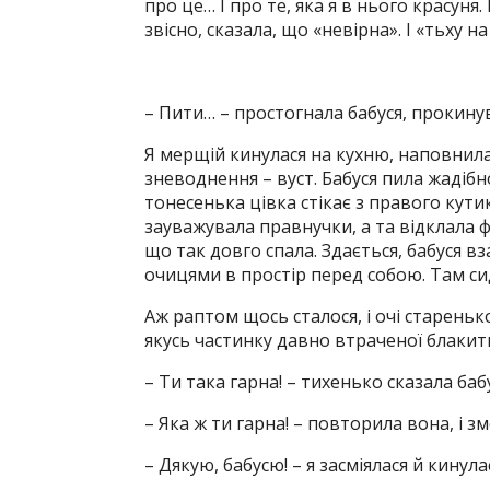
про це… І про те, яка я в нього красуня.
звісно, сказала, що «невірна». І «тьху н
– Пити… – простогнала бабуся, прокину
Я мерщій кинулася на кухню, наповнила г
зневоднення – вуст. Бабуся пила жадібно
тонесенька цівка стікає з правого кутик
зауважувала правнучки, а та відклала 
що так довго спала. Здається, бабуся в
очицями в простір перед собою. Там сид
Аж раптом щось сталося, і очі стареньк
якусь частинку давно втраченої блакит
– Ти така гарна! – тихенько сказала бабу
– Яка ж ти гарна! – повторила вона, і з
– Дякую, бабусю! – я засміялася й кинула