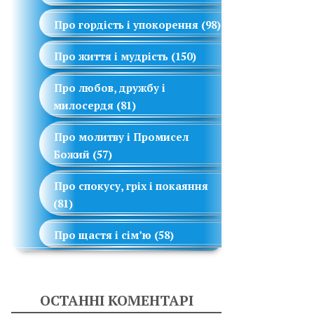
Про гордість і упокорення
(98)
Про життя і мудрість
(150)
Про любов, дружбу і
милосердя
(81)
Про молитву і Промисел
Божий
(57)
Про спокусу, гріх і покаяння
(81)
Про щастя і сім’ю
(58)
ОСТАННІ КОМЕНТАРІ