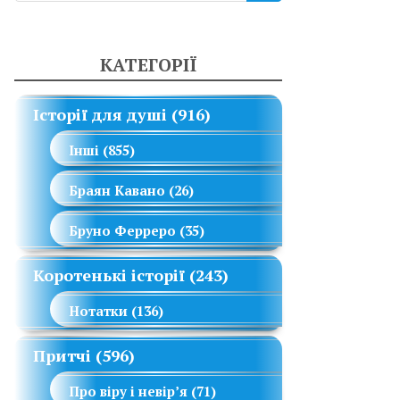
КАТЕГОРІЇ
Історії для душі
(916)
Інші
(855)
Браян Кавано
(26)
Бруно Ферреро
(35)
Коротенькі історії
(243)
Нотатки
(136)
Притчі
(596)
Про віру і невір’я
(71)