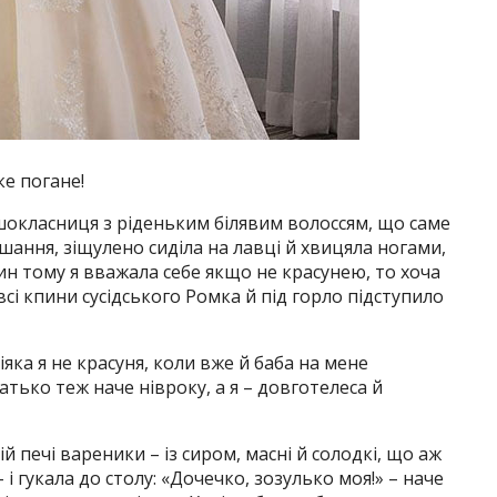
ке погане!
шокласниця з ріденьким білявим волоссям, що саме
шання, зіщулено сиділа на лавці й хвицяла ногами,
ин тому я вважала себе якщо не красунею, то хоча
сі кпини сусідського Ромка й під горло підступило
яка я не красуня, коли вже й баба на мене
атько теж наче нівроку, а я – довготелеса й
й печі вареники – із сиром, масні й солодкі, що аж
 і гукала до столу: «Дочечко, зозулько моя!» – наче