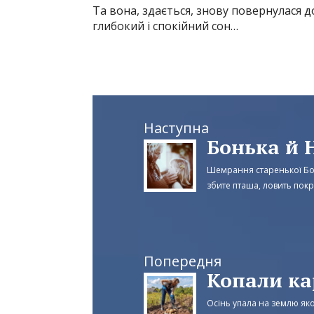
Та вона, здається, знову повернулася д
глибокий і спокійний сон…
Наступна
Бонька й 
Шемрання старенької Бон
збите пташа, ловить покру
Попередня
Копали к
Осінь упала на землю як