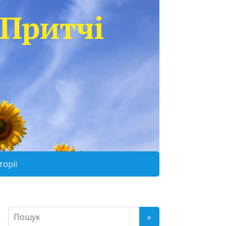
Притчі
торії