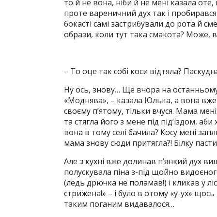
то й не вона, ніби й не мені казала оте,
проте вареничний дух так і пробирався
бокасті самі застрибували до рота й см
образи, коли тут така смакота? Може, ві
– То оце так собі коси відтяла? Паскудна
Ну ось, знову… Ще вчора на останньому
«Моднява», – казала Юлька, а вона вже в
своєму п’ятому, тільки вчуся. Мама мен
та стягла його з мене під під’їздом, аб
вона в тому селі бачила? Косу мені запл
мама знову сюди притягла?! Білку пасти
Але з кухні вже долинав п’янкий дух ви
полускувала піна з-під щойно видоєног
(ледь дрючка не поламав!) і кликав у ліс
стрижена!» – і було в отому «у-ух» щось
таким поганим видавалося…