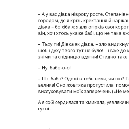
– А у вас дівка нівроку росте, Степані
городом, де я крізь кректання й наріка
дівка – бо хіба ж я для огірків свої ко
він, хоч хтось укаже бабі, що не така в
– Тьху ти! Дівка як дівка, – зло видихну
шоб і духу твого тут не було! – і вже до
зніми та спідницю вдягни! Стидно таке 
– Ну, бабо-о-о!
– Шо бабо? Одежі в тебе нема, чи шо? Т
велика! Оно жовтяка пропустила, помочі 
вислуховувати моїх заперечень («Не мел
А я собі сердилася та хмикала, уявляюч
сукні…