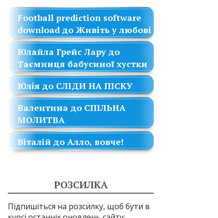
Football prediction software
download
до
Живіть у любові
Юлайла Грейс Лару
до
Таємниця бабусиної хустки
Юлія
до
СЛІДИ НА ПІСКУ
Валентина
до
СПІЛЬНА
МОЛИТВА
Віталій
до
Алло, вовче!
РОЗСИЛКА
Підпишіться на розсилку, щоб бути в
курсі останніх оновлень сайту: