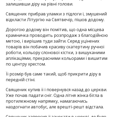
залишивши діру на рівні голови.
Священик прибрав уламки з підлоги і, змушений
відкласти Літургію на Святвечір, пішов додому.
Дорогою додому він помітив, що одна місцева
крамничка проводить розпродаж з благодійною
метою, і вирішив туди зайти. Серед уцінених
товарів він побачив красиву скатертину ручної
роботи, кольору слонової кістки, з вишуканими
аплікаціями, прекрасними кольорами і вишитим
по центру хрестом.
Її розмір був саме такий, щоб прикрити діру в
передній стіні.
Священик купив її і повернувся назад до церкви.
Уже почав падати сніг. Одна літня жінка бігла в
протилежному напрямку, намагаючись
наздогнати автобус, але врешті-решт відстала.
Священик запросив її зачекати в церкві, де було