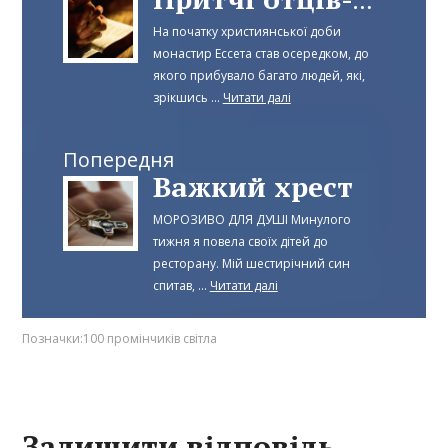
Притчі отців-пустельників
На початку християнської доби
монастир Ессета став осередком, до
якого прибувало багато людей, які,
зрікшись ...
Читати далі
Попередня
Важкий хрест
МОРОЗИВО ДЛЯ ДУШІ Минулого
тижня я повела своїх дітей до
ресторану. Мій шестирічний син
спитав, ...
Читати далі
Позначки:
100 промінчиків світла
Залишити відповідь