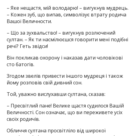
– Яке нещастя, мій володарю! – вигукнув мудрець.
– Кожен зуб, що випав, символізує втрату родича
Вашої Величности.
– Що за зухвальство! – вигукнув розлючений
султан. – Як ти насмілюєшся говорити мені подібні
речі? Геть звідси!
Він покликав охорону і наказав дати чоловікові
сто батогів.
Згодом звелів привести іншого мудреця і також
йому розповів свій дивний сон.
Той, уважно вислухавши султана, сказав:
– Пресвітлий пане! Велике щастя судилося Вашій
Величності. Сон означає, що ви переживете усіх
своїх родичів.
Обличчя султана просвітліло від широкої