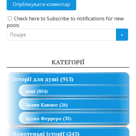
Check here to Subscribe to notifications for new
posts
КАТЕГОРІЇ
Історії для душі
(915)
Інші
(854)
Браян Кавано
(26)
Бруно Ферреро
(35)
Коротенькі історії
(243)