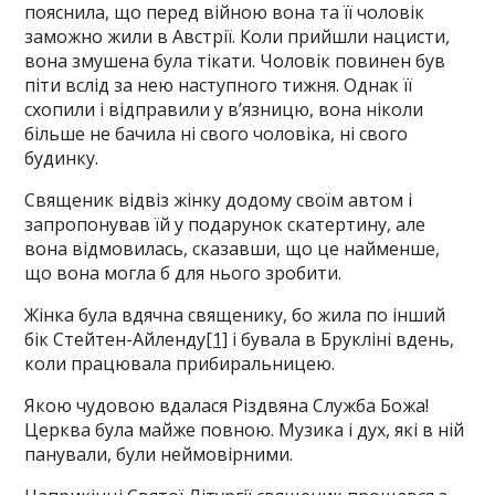
пояснила, що перед війною вона та її чоловік
заможно жили в Австрії. Коли прийшли нацисти,
вона змушена була тікати. Чоловік повинен був
піти вслід за нею наступного тижня. Однак її
схопили і відправили у в’язницю, вона ніколи
більше не бачила ні свого чоловіка, ні свого
будинку.
Священик відвіз жінку додому своїм автом і
запропонував їй у подарунок скатертину, але
вона відмовилась, сказавши, що це найменше,
що вона могла б для нього зробити.
Жінка була вдячна священику, бо жила по інший
бік Стейтен-Айленду
[1]
і бувала в Брукліні вдень,
коли працювала прибиральницею.
Якою чудовою вдалася Різдвяна Служба Божа!
Церква була майже повною. Музика і дух, які в ній
панували, були неймовірними.