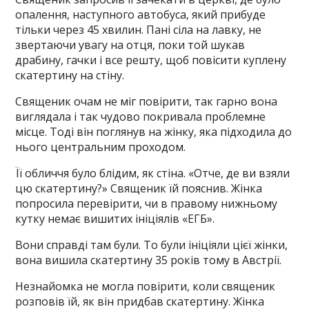
опалення, наступного автобуса, який прибуде
тільки через 45 хвилин. Пані сіла на лавку, не
звертаючи увагу на отця, поки той шукав
драбину, гачки і все решту, щоб повісити куплену
скатертину на стіну.
Священик очам не міг повірити, так гарно вона
виглядала і так чудово покривала проблемне
місце. Тоді він поглянув на жінку, яка підходила до
нього центральним проходом.
Її обличчя було блідим, як стіна. «Отче, де ви взяли
цю скатертину?» Священик їй пояснив. Жінка
попросила перевірити, чи в правому нижньому
кутку немає вишитих ініціялів «ЕГБ».
Вони справді там були. То були ініціяли цієї жінки,
вона вишила скатертину 35 років тому в Австрії.
Незнайомка не могла повірити, коли священик
розповів їй, як він придбав скатертину. Жінка