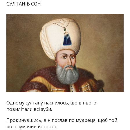
СУЛТАНІВ СОН
Одному султану наснилось, що в нього
повилітали всі зуби.
Прокинувшись, він послав по мудреця, щоб той
розтлумачив його сон.