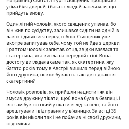
Наприкінці Святої Літургії священик прощався з
усіма біля дверей, і багато людей запевняли, що
прийдуть знову.
Один літній чоловік, якого священик упізнав, бо
він жив по сусідству, залишався сидіти на одній із
лавок і дивитися перед собою. Священик уже
вкотре запитував себе, чому той не йде з церкви.
І раптом чоловік запитав отця, звідки взялася та
скатертина, яка висіла на передній стіні. Вона
достоту виглядала саме так, як скатертина, яку
багато років тому в Австрії вишила перед війною
його дружина; невже бувають такі дві однакові
скатертини?
Чоловік розповів, як прийшли нацисти і як він
змусив дружину тікати, щоб вона була в безпеці, і
він сам був готовий утікати вслід за нею, та його
арештували і відправили у в’язницю. За всі ці 35
років він ніколи так і не побачив ні своєї дружини,
ні домівки.