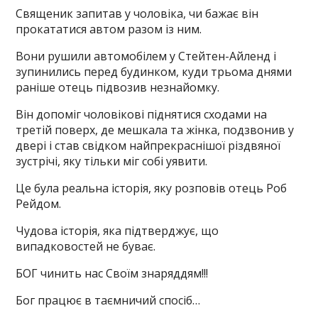
Священик запитав у чоловіка, чи бажає він
прокататися автом разом із ним.
Вони рушили автомобілем у Стейтен-Айленд і
зупинились перед будинком, куди трьома днями
раніше отець підвозив незнайомку.
Він допоміг чоловікові піднятися сходами на
третій поверх, де мешкала та жінка, подзвонив у
двері і став свідком найпрекраснішої різдвяної
зустрічі, яку тільки міг собі уявити.
Це була реальна історія, яку розповів отець Роб
Рейдом.
Чудова історія, яка підтверджує, що
випадковостей не буває.
БОГ чинить нас Своїм знаряддям!!!
Бог працює в таємничий спосіб…