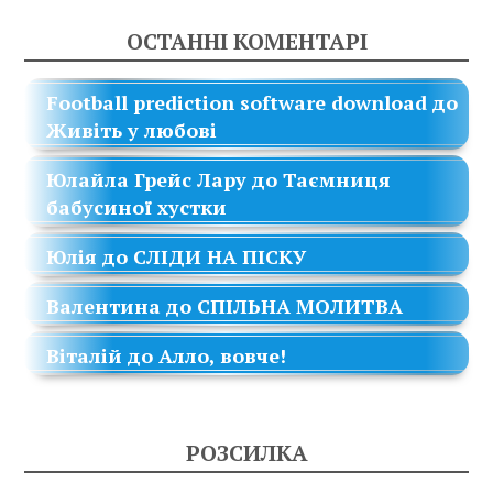
ОСТАННІ КОМЕНТАРІ
Football prediction software download
до
Живіть у любові
Юлайла Грейс Лару
до
Таємниця
бабусиної хустки
Юлія
до
СЛІДИ НА ПІСКУ
Валентина
до
СПІЛЬНА МОЛИТВА
Віталій
до
Алло, вовче!
РОЗСИЛКА