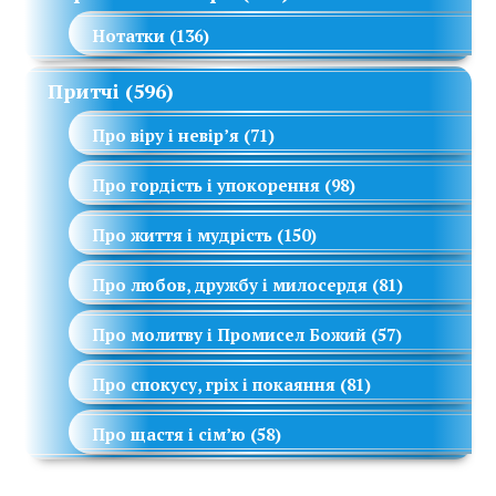
Нотатки
(136)
Притчі
(596)
Про віру і невір’я
(71)
Про гордість і упокорення
(98)
Про життя і мудрість
(150)
Про любов, дружбу і милосердя
(81)
Про молитву і Промисел Божий
(57)
Про спокусу, гріх і покаяння
(81)
Про щастя і сім’ю
(58)