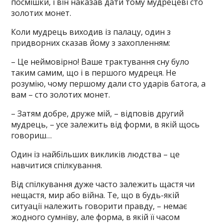
посмішки, і він наказав дати тому мудрецеві сто
золотих монет.
Коли мудрець виходив із палацу, один з
придворних сказав йому з захопленням:
– Це неймовірно! Ваше трактування сну було
таким самим, що і в першого мудреця. Не
розумію, чому першому дали сто ударів батога, а
вам – сто золотих монет.
– Затям добре, друже мій, – відповів другий
мудрець, – усе залежить від форми, в якій щось
говориш…
Один із найбільших викликів людства – це
навчитися спілкування.
Від спілкування дуже часто залежить щастя чи
нещастя, мир або війна. Те, що в будь-якій
ситуації належить говорити правду, – немає
жодного сумніву, але форма, в якій її часом