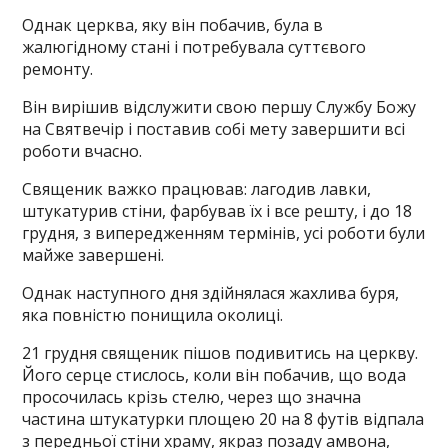
Однак церква, яку він побачив, була в
жалюгідному стані і потребувала суттєвого
ремонту.
Він вирішив відслужити свою першу Службу Божу
на Святвечір і поставив собі мету завершити всі
роботи вчасно.
Священик важко працював: лагодив лавки,
штукатурив стіни, фарбував їх і все решту, і до 18
грудня, з випередженням термінів, усі роботи були
майже завершені.
Однак наступного дня здійнялася жахлива буря,
яка повністю понищила околиці.
21 грудня священик пішов подивитись на церкву.
Його серце стислось, коли він побачив, що вода
просочилась крізь стелю, через що значна
частина штукатурки площею 20 на 8 футів відпала
з передньої стіни храму, якраз позаду амвона,