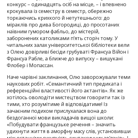
конкурс – одинадцять осіб на місце, – і впевнено
крокувала із семестру в семестр, обережно
торкаючись крихкого й нетутешнього: до
міраклів про дива Богородиці, до просотаних
наївним гумором фабльо, до містерій,
заборонених католиками п’ять сторіч тому. У
читальних залах університетської бібліотеки вели
з Олею довірливі бесіди грубуваті Франсуа Війон і
Франсуа Рабле, а ближче до випуску – вишукані
Флобер і Мопассан.
Наче чарівні заклинання, Олю заворожували теми
наукових робіт. «Семантичний тип предиката і
референційні властивості його актантів». Як же
хотілось оволодіти мистецтвом говорити так із
тими, хто розумітиме й відповідатиме! Із
зачаєним подихом прислухалася вона до
бездоганної мови викладачів вищої школи:
«Побудувати французьке речення – значить
удихнути життя в аморфну масу слів, установивши