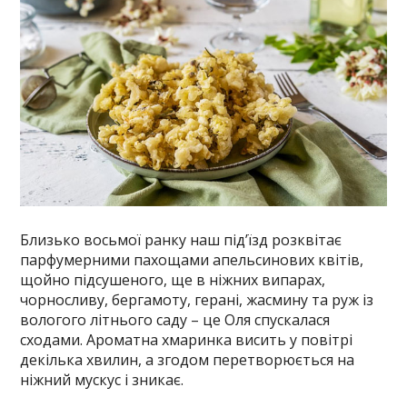
Близько восьмої ранку наш під’їзд розквітає
парфумерними пахощами апельсинових квітів,
щойно підсушеного, ще в ніжних випарах,
чорносливу, бергамоту, герані, жасмину та руж із
вологого літнього саду – це Оля спускалася
сходами. Ароматна хмаринка висить у повітрі
декілька хвилин, а згодом перетворюється на
ніжний мускус і зникає.