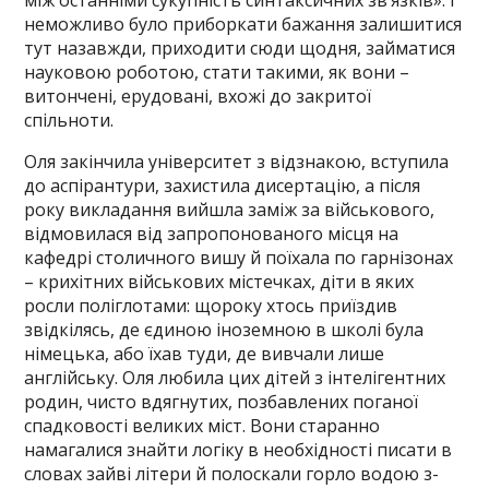
між останніми сукупність синтаксичних зв’язків». І
неможливо було приборкати бажання залишитися
тут назавжди, приходити сюди щодня, займатися
науковою роботою, стати такими, як вони –
витончені, ерудовані, вхожі до закритої
спільноти.
Оля закінчила університет з відзнакою, вступила
до аспірантури, захистила дисертацію, а після
року викладання вийшла заміж за військового,
відмовилася від запропонованого місця на
кафедрі столичного вишу й поїхала по гарнізонах
– крихітних військових містечках, діти в яких
росли поліглотами: щороку хтось приїздив
звідкілясь, де єдиною іноземною в школі була
німецька, або їхав туди, де вивчали лише
англійську. Оля любила цих дітей з інтелігентних
родин, чисто вдягнутих, позбавлених поганої
спадковості великих міст. Вони старанно
намагалися знайти логіку в необхідності писати в
словах зайві літери й полоскали горло водою з-