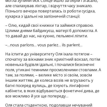
могла зупинитися. Сонце йшло за обрій і згасало,
але спалахував ліхтар, і відчуття часу зникало.
Пізнього вечора поверталась із роботи сусідка,
кухарка з їдальні на залізничній станції:
– Олю, кидай свої книжки та займися справою.
Цілими днями байдикуєш, матері б допомогла. А
то давай до нас, на кухню, пельмені ліпити.
–…nous parlons… vous parlez… ils parlent…
На іспити до університету Оля їхала потягом –
спочатку за вікнами зник крихітний вокзал, потім
новенька будівля їдальні, і почалися безкінечні
поля, утикані темними просмоленими стовпами. А
там, за полями, – велике місто зі своїм, зовсім
іншим життям, де колеса возів не вгрузають у
багні посеред вулиць, де існують лінгафонні
кабінети, в яких відбуваються фонетичні дива, де
все можливо й усе ще попереду…
Оля стала студенткою, подолавши нечуваний