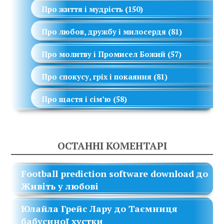
Про життя і мудрість
(150)
Про любов, дружбу і милосердя
(81)
Про молитву і Промисел Божий
(57)
Про спокусу, гріх і покаяння
(81)
Про щастя і сім’ю
(58)
ОСТАННІ КОМЕНТАРІ
Football prediction software download
до
Живіть у любові
Юлайла Грейс Лару
до
Таємниця
бабусиної хустки