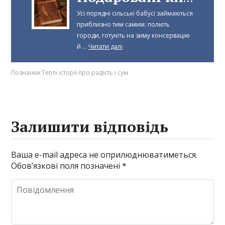
Усі порядні сільські бабусі займаються
приблизно тим самим: полють
городи, готують на зиму консервацію
й ...
Читати далі
Позначки:
Теплі історії про радість і сум
Залишити відповідь
Ваша e-mail адреса не оприлюднюватиметься.
Обов’язкові поля позначені
*