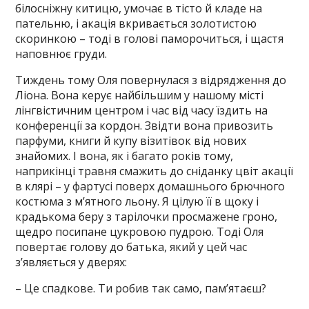
білосніжну китицю, умочає в тісто й кладе на
пательню, і акація вкривається золотистою
скоринкою – тоді в голові паморочиться, і щастя
наповнює груди.
Тиждень тому Оля повернулася з відрядження до
Ліона. Вона керує найбільшим у нашому місті
лінгвістичним центром і час від часу їздить на
конференції за кордон. Звідти вона привозить
парфуми, книги й купу візитівок від нових
знайомих. І вона, як і багато років тому,
наприкінці травня смажить до сніданку цвіт акації
в клярі – у фартусі поверх домашнього брючного
костюма з м’ятного льону. Я цілую її в щоку і
крадькома беру з тарілочки просмажене гроно,
щедро посипане цукровою пудрою. Тоді Оля
повертає голову до батька, який у цей час
з’являється у дверях:
– Це спадкове. Ти робив так само, пам’ятаєш?