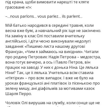
під крана, щоби вимовити нарешті те кляте
грасоване «г»:
–…nous parlons… vous parlez… ils parlent…
Мій батько народився в середині травня, коли
весна вже буяє, а навчальний рік іще не закінчено.
На заміну в клас Олі поставили вчительку
англійської, і діти чесно виконували недолугі
завдання: «Пишемо листа нашому другові
Франсуа», «Чим я займаюсь на вихідних». Читали
про родину Петрових: Надія Петрова – медсестра,
вона готує вечерю, а ось і Павло Петров, він
працює на заводі. У них є донька Ніна. Це лялька
Ніни? Так, це її лялька. Учителька всім ставила
«п’ятірки» – про всяк випадок. І вже не було на
уроках французької ані платівок із пісенькою про
зелену мишу, ані діафільмів за мотивами казок
Шарля Перро.
Чоловік Олі вирушав на службу, коли сонце ще не