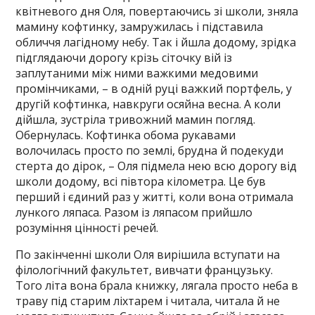
квітневого дня Оля, повертаючись зі школи, зняла
мамину кофтинку, замружилась і підставила
обличчя лагідному небу. Так і йшла додому, зрідка
підглядаючи дорогу крізь сіточку вій із
заплутаними між ними важкими медовими
промінчиками, – в одній руці важкий портфель, у
другій кофтинка, навкруги осяйна весна. A коли
дійшла, зустріла тривожний мамин погляд.
Обернулась. Кофтинка обома рукавами
волочилась просто по землі, брудна й подекуди
стерта до дірок, – Оля підмела нею всю дорогу від
школи додому, всі півтора кілометра. Це був
перший і єдиний раз у житті, коли вона отримала
лункого ляпаса. Разом із ляпасом прийшло
розуміння цінності речей.
По закінченні школи Оля вирішила вступати на
філологічний факультет, вивчати французьку.
Того літа вона брала книжку, лягала просто неба в
траву під старим ліхтарем і читала, читала й не