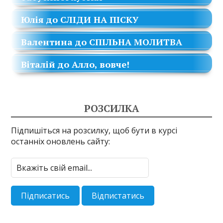
Юлія
до
СЛІДИ НА ПІСКУ
Валентина
до
СПІЛЬНА МОЛИТВА
Віталій
до
Алло, вовче!
РОЗСИЛКА
Підпишіться на розсилку, щоб бути в курсі
останніх оновлень сайту: