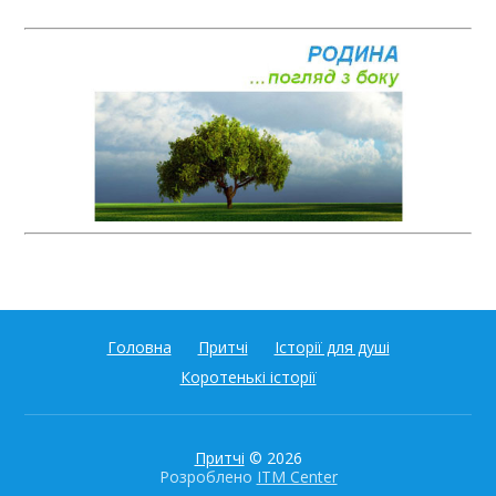
Головна
Притчі
Історії для душі
Коротенькі історії
Притчі
© 2026
Розроблено
ITM Center