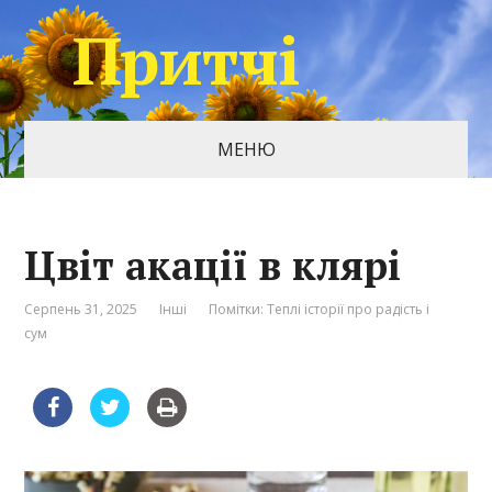
Притчі
МЕНЮ
Цвіт акації в клярі
Серпень 31, 2025
Інші
Помітки:
Теплі історії про радість і
сум