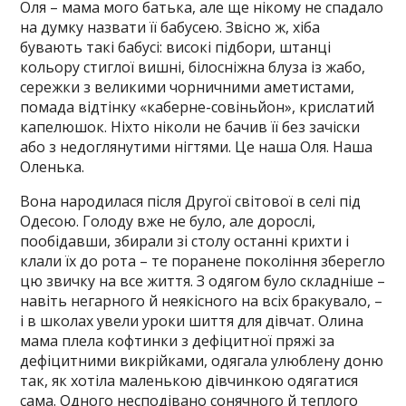
Оля – мама мого батька, але ще нікому не спадало
на думку назвати її бабусею. Звісно ж, хіба
бувають такі бабусі: високі підбори, штанці
кольору стиглої вишні, білосніжна блуза із жабо,
сережки з великими чорничними аметистами,
помада відтінку «каберне-совіньйон», крислатий
капелюшок. Ніхто ніколи не бачив її без зачіски
або з недоглянутими нігтями. Це наша Оля. Наша
Оленька.
Вона народилася після Другої світової в селі під
Одесою. Голоду вже не було, але дорослі,
пообідавши, збирали зі столу останні крихти і
клали їх до рота – те поранене покоління зберегло
цю звичку на все життя. З одягом було складніше –
навіть негарного й неякісного на всіх бракувало, –
і в школах увели уроки шиття для дівчат. Олина
мама плела кофтинки з дефіцитної пряжі за
дефіцитними викрійками, одягала улюблену доню
так, як хотіла маленькою дівчинкою одягатися
сама. Одного несподівано сонячного й теплого