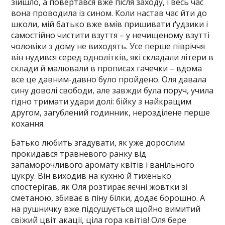
зійшло, а повертався вже після заходу, і весь час
вона проводила із сином. Коли настав час йти до
школи, мій батько вже вмів пришивати ґудзики і
самостійно чистити взуття – у нечищеному взутті
чоловіки з дому не виходять. Усе перше півріччя
він нудився серед однолітків, які складали літери в
склади й малювали в прописах гачечки – вдома
все це давним-давно було пройдено. Оля давала
сину доволі свободи, але завжди була поруч, учила
гідно тримати удари долі: бійку з найкращим
другом, загублений годинник, нерозділене перше
кохання.
Батько любить згадувати, як уже дорослим
прокидався травневого ранку від
запаморочливого аромату квітів і ванільного
цукру. Він виходив на кухню й тихенько
спостерігав, як Оля розтирає яєчні жовтки зі
сметаною, збиває в піну білки, додає борошно. А
на рушничку вже підсушується щойно вимитий
свіжий цвіт акації, ціла гора квітів! Оля бере