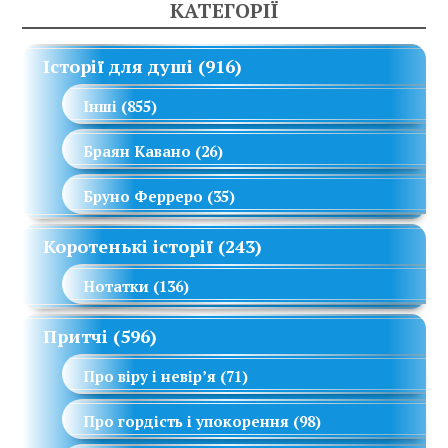
КАТЕГОРІЇ
Історії для душі
(916)
Інші
(855)
Браян Кавано
(26)
Бруно Ферреро
(35)
Коротенькі історії
(243)
Нотатки
(136)
Притчі
(596)
Про віру і невір’я
(71)
Про гордість і упокорення
(98)