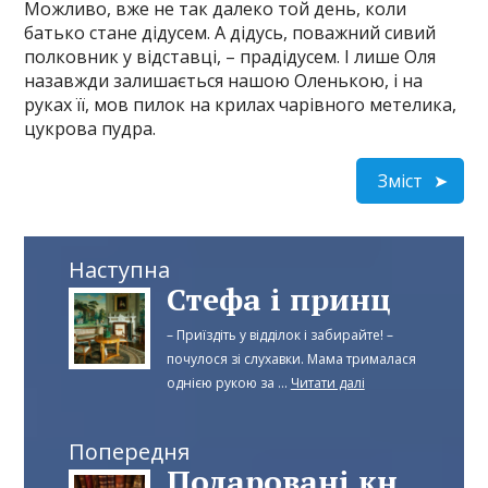
Можливо, вже не так далеко той день, коли
батько стане дідусем. А дідусь, поважний сивий
полковник у відставці, – прадідусем. І лише Оля
назавжди залишається нашою Оленькою, і на
руках її, мов пилок на крилах чарівного метелика,
цукрова пудра.
Зміст
Наступна
Стефа і принц
– Приїздіть у відділок і забирайте! –
почулося зі слухавки. Мама трималася
однією рукою за ...
Читати далі
Попередня
Подаровані книжки